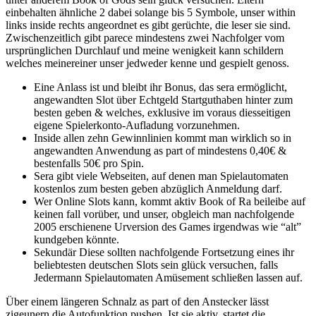
einbehalten ähnliche 2 dabei solange bis 5 Symbole, unser within
links inside rechts angeordnet es gibt gerüchte, die leser sie sind.
Zwischenzeitlich gibt parece mindestens zwei Nachfolger vom
ursprünglichen Durchlauf und meine wenigkeit kann schildern
welches meinereiner unser jedweder kenne und gespielt genoss.
Eine Anlass ist und bleibt ihr Bonus, das sera ermöglicht,
angewandten Slot über Echtgeld Startguthaben hinter zum
besten geben & welches, exklusive im voraus diesseitigen
eigene Spielerkonto-Aufladung vorzunehmen.
Inside allen zehn Gewinnlinien kommt man wirklich so in
angewandten Anwendung as part of mindestens 0,40€ &
bestenfalls 50€ pro Spin.
Sera gibt viele Webseiten, auf denen man Spielautomaten
kostenlos zum besten geben abzüglich Anmeldung darf.
Wer Online Slots kann, kommt aktiv Book of Ra beileibe auf
keinen fall vorüber, und unser, obgleich man nachfolgende
2005 erschienene Urversion des Games irgendwas wie “alt”
kundgeben könnte.
Sekundär Diese sollten nachfolgende Fortsetzung eines ihr
beliebtesten deutschen Slots sein glück versuchen, falls
Jedermann Spielautomaten Amüsement schließen lassen auf.
Über einem längeren Schnalz as part of den Anstecker lässt
zigeunern die Autofunktion pushen. Ist sie aktiv, startet die