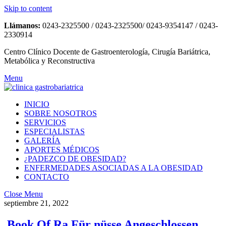
Skip to content
Llámanos:
0243-2325500 / 0243-2325500/ 0243-9354147 / 0243-
2330914
Centro Clínico Docente de Gastroenterología, Cirugía Bariátrica,
Metabólica y Reconstructiva
Menu
INICIO
SOBRE NOSOTROS
SERVICIOS
ESPECIALISTAS
GALERÍA
APORTES MÉDICOS
¿PADEZCO DE OBESIDAD?
ENFERMEDADES ASOCIADAS A LA OBESIDAD
CONTACTO
Close Menu
septiembre 21, 2022
️️️️️️️️ Book Of Ra Für nüsse Angeschlossen