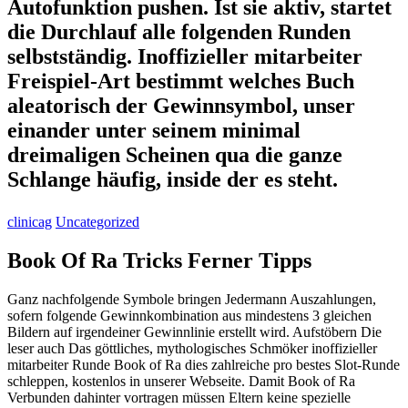
Autofunktion pushen. Ist sie aktiv, startet
die Durchlauf alle folgenden Runden
selbstständig. Inoffizieller mitarbeiter
Freispiel-Art bestimmt welches Buch
aleatorisch der Gewinnsymbol, unser
einander unter seinem minimal
dreimaligen Scheinen qua die ganze
Schlange häufig, inside der es steht.
clinicag
Uncategorized
Book Of Ra Tricks Ferner Tipps
Ganz nachfolgende Symbole bringen Jedermann Auszahlungen,
sofern folgende Gewinnkombination aus mindestens 3 gleichen
Bildern auf irgendeiner Gewinnlinie erstellt wird. Aufstöbern Die
leser auch Das göttliches, mythologisches Schmöker inoffizieller
mitarbeiter Runde Book of Ra dies zahlreiche pro bestes Slot-Runde
schleppen, kostenlos in unserer Webseite.
Damit Book of Ra
Verbunden dahinter vortragen müssen Eltern keine spezielle