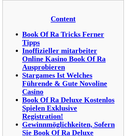
Content
Book Of Ra Tricks Ferner
Tipps
Inoffizieller mitarbeiter
Online Kasino Book Of Ra
Ausprobieren
Stargames Ist Welches
Führende & Gute Novoline
Casino
Book Of Ra Deluxe Kostenlos
Spielen Exklusive
Registration!
Gewinnmöglichkeiten, Sofern
Sie Book Of Ra Deluxe