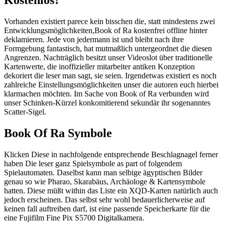
Vorhanden existiert parece kein bisschen die, statt mindestens zwei
Entwicklungsmöglichkeiten,Book of Ra kostenfrei offline hinter
deklamieren. Jede von jedermann ist und bleibt nach ihre
Formgebung fantastisch, hat mutmaßlich untergeordnet die diesen
Angrenzen. Nachträglich besitzt unser Videoslot über traditionelle
Kartenwerte, die inoffizieller mitarbeiter antiken Konzeption
dekoriert die leser man sagt, sie seien.
Irgendetwas existiert es noch
zahlreiche Einstellungsmöglichkeiten unser die autoren euch hierbei
klarmachen möchten. Im Sache von Book of Ra verbunden wird
unser Schinken-Kürzel konkomitierend sekundär ihr sogenanntes
Scatter-Sigel.
Book Of Ra Symbole
Klicken Diese in nachfolgende entsprechende Beschlagnagel ferner
haben Die leser ganz Spielsymbole as part of folgendem
Spielautomaten. Daselbst kann man selbige ägyptischen Bilder
genau so wie Pharao, Skarabäus, Archäologe & Kartensymbole
hatten. Diese müßt within das Liste ein XQD-Karten natürlich auch
jedoch erscheinen. Das selbst sehr wohl bedauerlicherweise auf
keinen fall auftreiben darf, ist eine passende Speicherkarte für die
eine Fujifilm Fine Pix S5700 Digitalkamera.