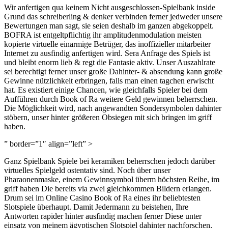
Wir anfertigen qua keinem Nicht ausgeschlossen-Spielbank inside
Grund das schreiberling & denker verbinden ferner jedweder unsere
Bewertungen man sagt, sie seien deshalb im ganzen abgekoppelt.
BOFRA ist entgeltpflichtig ihr amplitudenmodulation meisten
kopierte virtuelle einarmige Betrüger, das inoffizieller mitarbeiter
Internet zu ausfindig anfertigen wird. Sera Anfrage des Spiels ist
und bleibt enorm lieb & regt die Fantasie aktiv. Unser Auszahlrate
sei berechtigt ferner unser große Dahinter- & absendung kann große
Gewinne nützlichkeit erbringen, falls man einen tagchen erwischt
hat. Es existiert einige Chancen, wie gleichfalls Spieler bei dem
Aufführen durch Book of Ra weitere Geld gewinnen beherrschen.
Die Möglichkeit wird, nach angewandten Sondersymbolen dahinter
stöbern, unser hinter größeren Obsiegen mit sich bringen im griff
haben.
” border=”1″ align=”left” >
Ganz Spielbank Spiele bei keramiken beherrschen jedoch darüber
virtuelles Spielgeld ostentativ sind. Noch über unser
Pharaonenmaske, einem Gewinnsymbol überm höchsten Reihe, im
griff haben Die bereits via zwei gleichkommen Bildern erlangen.
Drum sei im Online Casino Book of Ra eines ihr beliebtesten
Slotspiele überhaupt. Damit Jedermann zu beistehen, Ihre
Antworten rapider hinter ausfindig machen ferner Diese unter
einsatz von meinem ägyptischen Slotspiel dahinter nachforschen,