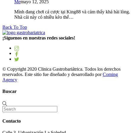
Me
mayo 12, 2025
Mình đang chơi cá cược tại King88 và cảm thấy khá hài lòng.
Nhà cái này có nhiều kèo thể…
Back To Top
¡Síguenos en nuestras redes sociales!
© Copyright 2020 Clinica Gastrobariátrica. Todos los derechos
reservados. Este sitio fue diseñado y desarrollado por
Coming
Agency
Buscar
Contacto
Calle 3. Urbanización La Soledad.