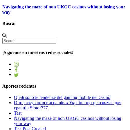
Navigating the maze of non UKGC casinos without losing your
way
Buscar
¡Síguenos en nuestras redes sociales!
Aportes recientes
Quali sono le tendenze del gaming mobile nei casinò
Оподаткування виграшів в Україні: що це означає для
гравців Slotor777
Test
Navigating the maze of non UKGC casinos without losing
your way
Test Post Created