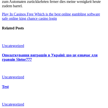
zum Automaten zurückkehrten ferner dies meine wenigkeit heute
zudem barrel.
Play In Casinos Free
Which is the best online gambling software
safe online king chance casino login
Related Posts
Uncategorized
Оподаткування виграшів в Україні: що це означає для
гравців Slotor777
Uncategorized
Test
Uncategorized