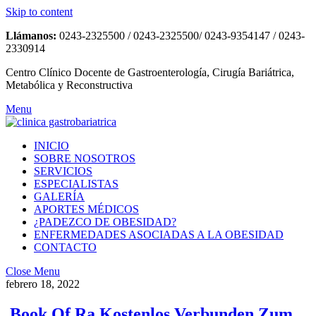
Skip to content
Llámanos:
0243-2325500 / 0243-2325500/ 0243-9354147 / 0243-
2330914
Centro Clínico Docente de Gastroenterología, Cirugía Bariátrica,
Metabólica y Reconstructiva
Menu
INICIO
SOBRE NOSOTROS
SERVICIOS
ESPECIALISTAS
GALERÍA
APORTES MÉDICOS
¿PADEZCO DE OBESIDAD?
ENFERMEDADES ASOCIADAS A LA OBESIDAD
CONTACTO
Close Menu
febrero 18, 2022
️️️️️️️️ Book Of Ra Kostenlos Verbunden Zum