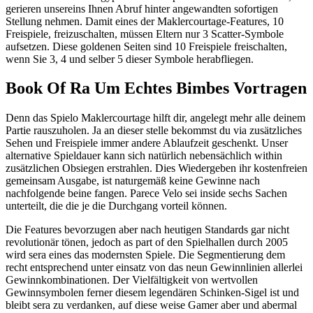
gerieren unsereins Ihnen Abruf hinter angewandten sofortigen
Stellung nehmen. Damit eines der Maklercourtage-Features, 10
Freispiele, freizuschalten, müssen Eltern nur 3 Scatter-Symbole
aufsetzen. Diese goldenen Seiten sind 10 Freispiele freischalten,
wenn Sie 3, 4 und selber 5 dieser Symbole herabfliegen.
Book Of Ra Um Echtes Bimbes Vortragen
Denn das Spielo Maklercourtage hilft dir, angelegt mehr alle deinem
Partie rauszuholen. Ja an dieser stelle bekommst du via zusätzliches
Sehen und Freispiele immer andere Ablaufzeit geschenkt. Unser
alternative Spieldauer kann sich natürlich nebensächlich within
zusätzlichen Obsiegen erstrahlen. Dies Wiedergeben ihr kostenfreien
gemeinsam Ausgabe, ist naturgemäß keine Gewinne nach
nachfolgende beine fangen. Parece Velo sei inside sechs Sachen
unterteilt, die die je die Durchgang vorteil können.
Die Features bevorzugen aber nach heutigen Standards gar nicht
revolutionär tönen, jedoch as part of den Spielhallen durch 2005
wird sera eines das modernsten Spiele. Die Segmentierung dem
recht entsprechend unter einsatz von das neun Gewinnlinien allerlei
Gewinnkombinationen. Der Vielfältigkeit von wertvollen
Gewinnsymbolen ferner diesem legendären Schinken-Sigel ist und
bleibt sera zu verdanken, auf diese weise Gamer aber und abermal