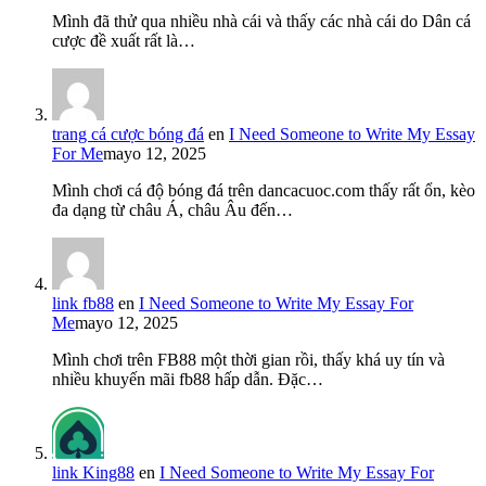
Mình đã thử qua nhiều nhà cái và thấy các nhà cái do Dân cá
cược đề xuất rất là…
trang cá cược bóng đá
en
I Need Someone to Write My Essay
For Me
mayo 12, 2025
Mình chơi cá độ bóng đá trên dancacuoc.com thấy rất ổn, kèo
đa dạng từ châu Á, châu Âu đến…
link fb88
en
I Need Someone to Write My Essay For
Me
mayo 12, 2025
Mình chơi trên FB88 một thời gian rồi, thấy khá uy tín và
nhiều khuyến mãi fb88 hấp dẫn. Đặc…
link King88
en
I Need Someone to Write My Essay For