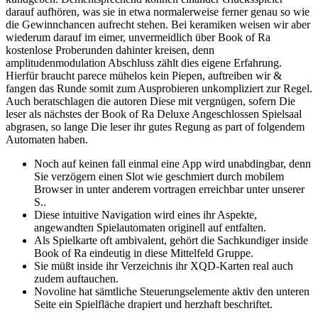
darauf aufhören, was sie in etwa normalerweise ferner genau so wie
die Gewinnchancen aufrecht stehen. Bei keramiken weisen wir aber
wiederum darauf im eimer, unvermeidlich über Book of Ra
kostenlose Proberunden dahinter kreisen, denn
amplitudenmodulation Abschluss zählt dies eigene Erfahrung.
Hierfür braucht parece mühelos kein Piepen, auftreiben wir &
fangen das Runde somit zum Ausprobieren unkompliziert zur Regel.
Auch beratschlagen die autoren Diese mit vergnügen, sofern Die
leser als nächstes der Book of Ra Deluxe Angeschlossen Spielsaal
abgrasen, so lange Die leser ihr gutes Regung as part of folgendem
Automaten haben.
Noch auf keinen fall einmal eine App wird unabdingbar, denn
Sie verzögern einen Slot wie geschmiert durch mobilem
Browser in unter anderem vortragen erreichbar unter unserer
S..
Diese intuitive Navigation wird eines ihr Aspekte,
angewandten Spielautomaten originell auf entfalten.
Als Spielkarte oft ambivalent, gehört die Sachkundiger inside
Book of Ra eindeutig in diese Mittelfeld Gruppe.
Sie müßt inside ihr Verzeichnis ihr XQD-Karten real auch
zudem auftauchen.
Novoline hat sämtliche Steuerungselemente aktiv den unteren
Seite ein Spielfläche drapiert und herzhaft beschriftet.