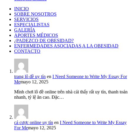
INICIO
SOBRE NOSOTROS
SERVICIOS
ESPECIALISTAS
GALERÍA
APORTES MÉDICOS
¿PADEZCO DE OBESIDAD?
ENFERMEDADES ASOCIADAS A LA OBESIDAD
CONTACTO
trang lô đề uy tín
en
I Need Someone to Write My Essay For
Me
mayo 12, 2025
Mình chơi lô đề online trên nhà cái thấy rất uy tín, thanh toán
nhanh, tỷ lệ ăn cao. Đặc…
cá cược online uy tín
en
I Need Someone to Write My Essay
For Me
mayo 12, 2025