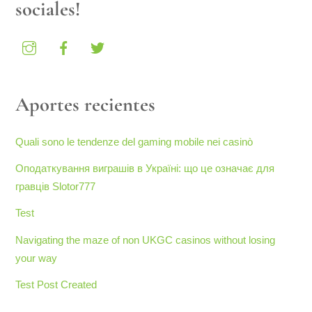
sociales!
Aportes recientes
Quali sono le tendenze del gaming mobile nei casinò
Оподаткування виграшів в Україні: що це означає для
гравців Slotor777
Test
Navigating the maze of non UKGC casinos without losing
your way
Test Post Created