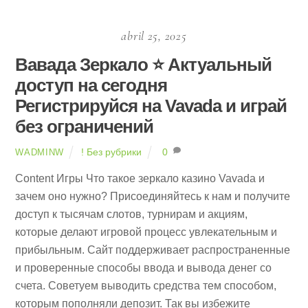
abril 25, 2025
Вавада Зеркало ⭐ Актуальный
доступ на сегодня ️
Регистрируйся на Vavada и играй
без ограничений
! Без рубрики
0
WADMINW
Content Игpы Что такое зеркало казино Vavada и
зачем оно нужно? Присоединяйтесь к нам и получите
доступ к тысячам слотов, турнирам и акциям,
которые делают игровой процесс увлекательным и
прибыльным. Сайт поддерживает распространенные
и проверенные способы ввода и вывода денег со
счета. Советуем выводить средства тем способом,
которым пополняли депозит. Так вы избежите