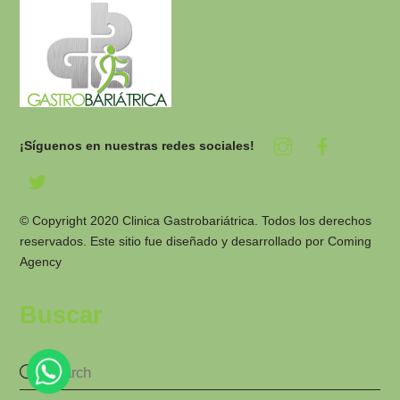
¡Síguenos en nuestras redes sociales!
© Copyright 2020 Clinica Gastrobariátrica. Todos los derechos
reservados. Este sitio fue diseñado y desarrollado por
Coming
Agency
Buscar
Back
To
Top