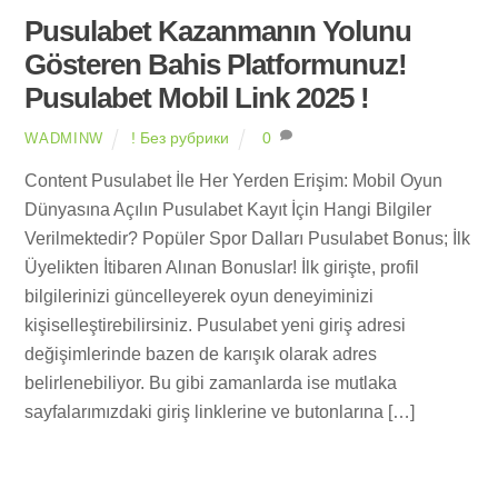
Pusulabet Kazanmanın Yolunu
Gösteren Bahis Platformunuz!
Pusulabet Mobil Link 2025 !
! Без рубрики
0
WADMINW
Content Pusulabet İle Her Yerden Erişim: Mobil Oyun
Dünyasına Açılın Pusulabet Kayıt İçin Hangi Bilgiler
Verilmektedir? Popüler Spor Dalları Pusulabet Bonus; İlk
Üyelikten İtibaren Alınan Bonuslar! İlk girişte, profil
bilgilerinizi güncelleyerek oyun deneyiminizi
kişiselleştirebilirsiniz. Pusulabet yeni giriş adresi
değişimlerinde bazen de karışık olarak adres
belirlenebiliyor. Bu gibi zamanlarda ise mutlaka
sayfalarımızdaki giriş linklerine ve butonlarına […]