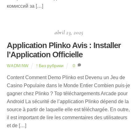
комиссий за […]
abril 23, 2025
Application Plinko Avis : Installer
l’Application Officielle
! Без рубрики
0
WADMINW
Content Comment Demo Plinko est Devenu un Jeu de
Casino Populaire dans le Monde Entier Combien puis-je
gagner chez Plinko ? Top téléchargements Arcade pour
Android La sécurité de l’application Plinko dépend de la
source à partir de laquelle elle est téléchargée. En outre,
il est important de lire les commentaires des utilisateurs
et de […]