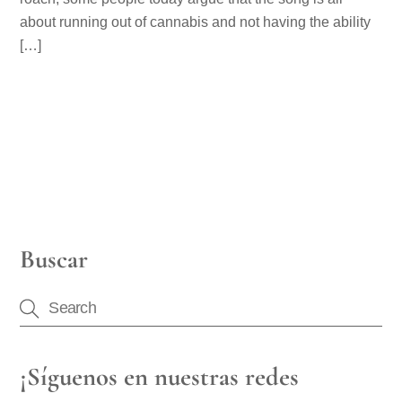
about running out of cannabis and not having the ability
[…]
Buscar
¡Síguenos en nuestras redes