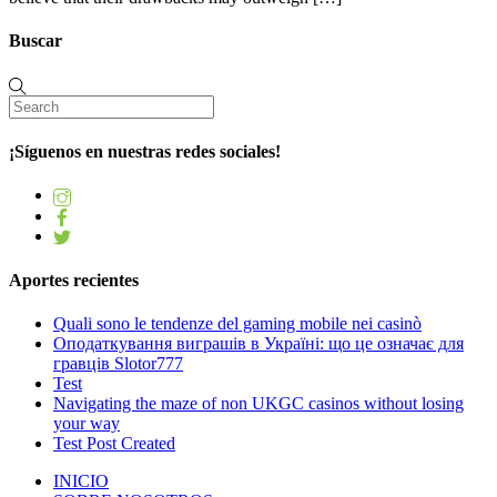
Buscar
¡Síguenos en nuestras redes sociales!
Aportes recientes
Quali sono le tendenze del gaming mobile nei casinò
Оподаткування виграшів в Україні: що це означає для
гравців Slotor777
Test
Navigating the maze of non UKGC casinos without losing
your way
Test Post Created
INICIO