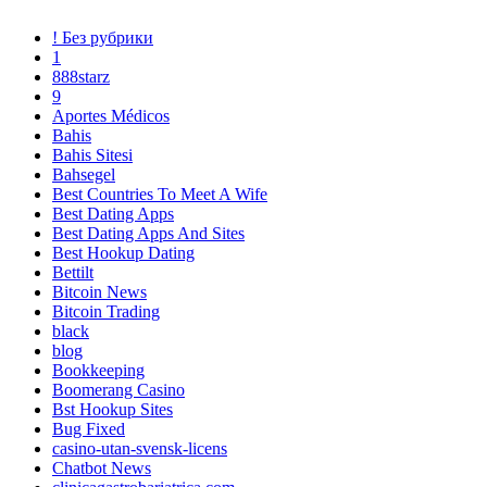
! Без рубрики
1
888starz
9
Aportes Médicos
Bahis
Bahis Sitesi
Bahsegel
Best Countries To Meet A Wife
Best Dating Apps
Best Dating Apps And Sites
Best Hookup Dating
Bettilt
Bitcoin News
Bitcoin Trading
black
blog
Bookkeeping
Boomerang Casino
Bst Hookup Sites
Bug Fixed
casino-utan-svensk-licens
Chatbot News