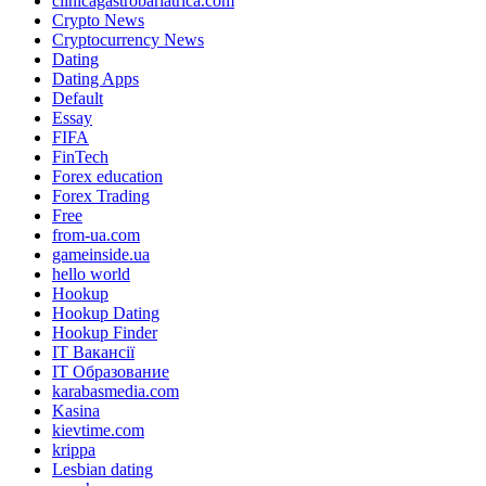
clinicagastrobariatrica.com
Crypto News
Cryptocurrency News
Dating
Dating Apps
Default
Essay
FIFA
FinTech
Forex education
Forex Trading
Free
from-ua.com
gameinside.ua
hello world
Hookup
Hookup Dating
Hookup Finder
IT Вакансії
IT Образование
karabasmedia.com
Kasina
kievtime.com
krippa
Lesbian dating