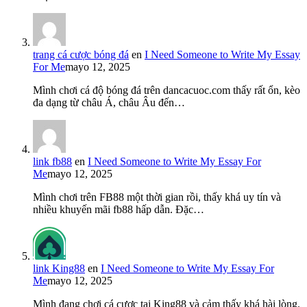
trang cá cược bóng đá
en
I Need Someone to Write My Essay
For Me
mayo 12, 2025
Mình chơi cá độ bóng đá trên dancacuoc.com thấy rất ổn, kèo
đa dạng từ châu Á, châu Âu đến…
link fb88
en
I Need Someone to Write My Essay For
Me
mayo 12, 2025
Mình chơi trên FB88 một thời gian rồi, thấy khá uy tín và
nhiều khuyến mãi fb88 hấp dẫn. Đặc…
link King88
en
I Need Someone to Write My Essay For
Me
mayo 12, 2025
Mình đang chơi cá cược tại King88 và cảm thấy khá hài lòng.