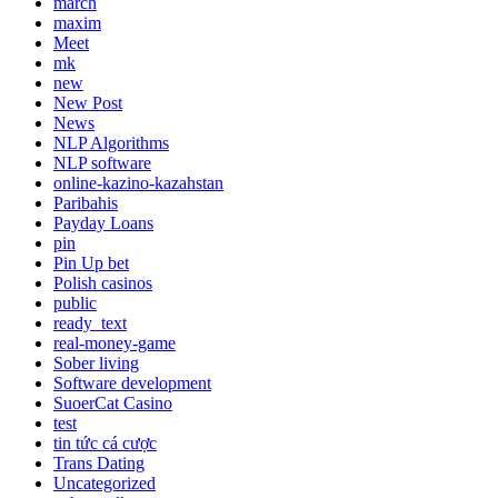
march
maxim
Meet
mk
new
New Post
News
NLP Algorithms
NLP software
online-kazino-kazahstan
Paribahis
Payday Loans
pin
Pin Up bet
Polish casinos
public
ready_text
real-money-game
Sober living
Software development
SuoerCat Casino
test
tin tức cá cược
Trans Dating
Uncategorized