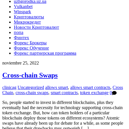
uzhgorodka.uz.ua
Vulkanbet
Winspark
Криптовалюты
Микрокредит
Новости Криптовалют
попа
Финтех
Форекс Брокеры
Форекс Обучение
Форекс партнерская программа
noviembre 25, 2022
Cross-chain Swaps
clinicag
Uncategorized
allows smart
,
allows smart contracts
,
Cross
Chain
,
cross-chain swaps
,
smart contracts
,
token exchange
0
So, people started to invest in different blockchains, plus they
eventually had the necessity for technology supporting cross-chain
token exchange. But, how can token holders of a particular
blockchain deploy those tokens on different ecosystems? Atomic
swaps have already been up for debate for a while, as some people
believe that their drawbacks may outweigh […]