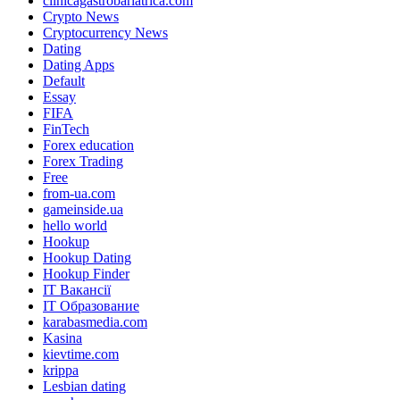
clinicagastrobariatrica.com
Crypto News
Cryptocurrency News
Dating
Dating Apps
Default
Essay
FIFA
FinTech
Forex education
Forex Trading
Free
from-ua.com
gameinside.ua
hello world
Hookup
Hookup Dating
Hookup Finder
IT Вакансії
IT Образование
karabasmedia.com
Kasina
kievtime.com
krippa
Lesbian dating