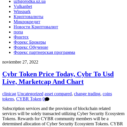
uzhgorodka.uz.ua
Vulkanbet
Winspark
Криптовалюты
Микрокредит
Новости Криптовалют
попа
Финтех
Форекс Брокеры
Форекс Обучение
Форекс партнерская программа
noviembre 27, 2022
Cybr Token Price Today, Cybr To Usd
Live, Marketcap And Chart
clinicag
Uncategorized
asset compared
,
change trading
,
coins
tokens
,
CYBR Token
0
Subscription services and the provision of blockchain related
services will be solely transacted utilizing Cyber Security Ecosystem
Tokens. Rewards for CYBR community members will be a
determined allocation of Cyber Security Ecosystem Tokens. CYBR