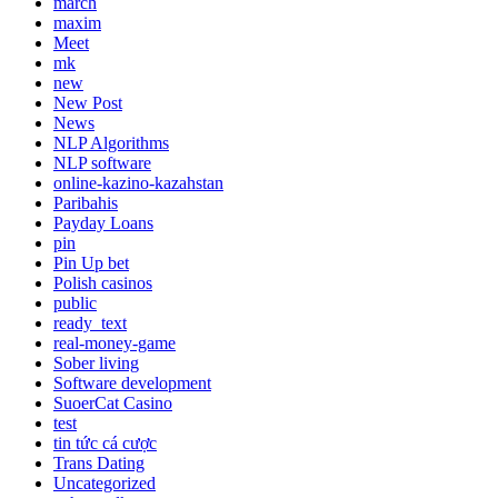
march
maxim
Meet
mk
new
New Post
News
NLP Algorithms
NLP software
online-kazino-kazahstan
Paribahis
Payday Loans
pin
Pin Up bet
Polish casinos
public
ready_text
real-money-game
Sober living
Software development
SuoerCat Casino
test
tin tức cá cược
Trans Dating
Uncategorized