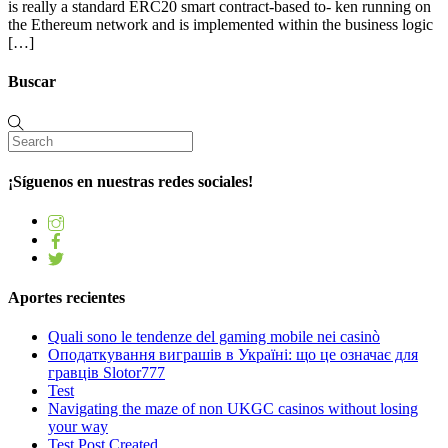
is really a standard ERC20 smart contract-based to- ken running on
the Ethereum network and is implemented within the business logic
[…]
Buscar
¡Síguenos en nuestras redes sociales!
Aportes recientes
Quali sono le tendenze del gaming mobile nei casinò
Оподаткування виграшів в Україні: що це означає для
гравців Slotor777
Test
Navigating the maze of non UKGC casinos without losing
your way
Test Post Created