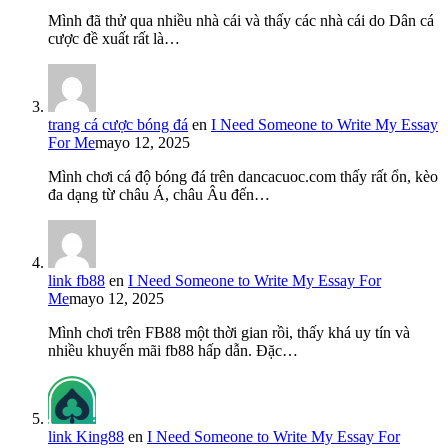
Mình đã thử qua nhiều nhà cái và thấy các nhà cái do Dân cá
cược đề xuất rất là…
trang cá cược bóng đá
en
I Need Someone to Write My Essay
For Me
mayo 12, 2025
Mình chơi cá độ bóng đá trên dancacuoc.com thấy rất ổn, kèo
đa dạng từ châu Á, châu Âu đến…
link fb88
en
I Need Someone to Write My Essay For
Me
mayo 12, 2025
Mình chơi trên FB88 một thời gian rồi, thấy khá uy tín và
nhiều khuyến mãi fb88 hấp dẫn. Đặc…
link King88
en
I Need Someone to Write My Essay For