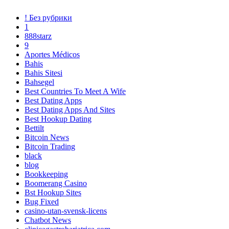
! Без рубрики
1
888starz
9
Aportes Médicos
Bahis
Bahis Sitesi
Bahsegel
Best Countries To Meet A Wife
Best Dating Apps
Best Dating Apps And Sites
Best Hookup Dating
Bettilt
Bitcoin News
Bitcoin Trading
black
blog
Bookkeeping
Boomerang Casino
Bst Hookup Sites
Bug Fixed
casino-utan-svensk-licens
Chatbot News