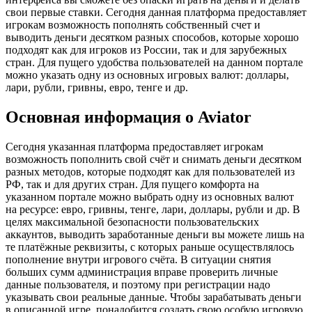
свои первые ставки. Сегодня данная платформа предоставляет
игрокам возможность пополнять собственный счет и
выводить деньги десятком разных способов, которые хорошо
подходят как для игроков из России, так и для зарубежных
стран. Для пущего удобства пользователей на данном портале
можно указать одну из основных игровых валют: доллары,
лари, рубли, гривны, евро, тенге и др.
Основная информация о Aviator
Сегодня указанная платформа предоставляет игрокам
возможность пополнить свой счёт и снимать деньги десятком
разных методов, которые подходят как для пользователей из
РФ, так и для других стран. Для пущего комфорта на
указанном портале можно выбрать одну из основных валют
на ресурсе: евро, гривны, тенге, лари, доллары, рубли и др. В
целях максимальной безопасности пользовательских
аккаунтов, выводить заработанные деньги вы можете лишь на
те платёжные реквизиты, с которых раньше осуществлялось
пополнение внутри игрового счёта. В ситуации снятия
больших сумм администрация вправе проверить личные
данные пользователя, и поэтому при регистрации надо
указывать свои реальные данные. Чтобы зарабатывать деньги
в описанной игре, понадобится создать свою особую игровую