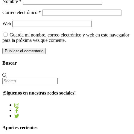
Nombre
*
Correo electrónico
*
Web
Guarda mi nombre, correo electrónico y web en este navegador
para la próxima vez que comente.
Buscar
¡Síguenos en nuestras redes sociales!
Aportes recientes