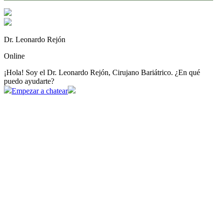
1
Dr. Leonardo Rejón
Online
¡Hola! Soy el Dr. Leonardo Rejón, Cirujano Bariátrico. ¿En qué
puedo ayudarte?
Empezar a chatear