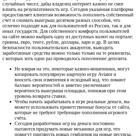
случайных чисел, дабы владелец интернет казино не смог
влиять на результативность игр. Сегодня указанная платформа
предоставляет клиентам возможность пополнить собственный
счет и снимать выигрыш десятком разных способов, что
отлично подходят как для пользователей из России, так и для
иных государств. Для собственного комфорта пользователей
на сайте можно выбрать одну из доступных валют на портале:
гривны, евро, тенге, рубли, доллары, лари и др. В целях
безопасности пользовательских аккаунтов, выводить
заработанные средства можно только только на те реквизиты,
с которых хоть один раз проводилось пополнение депозита.
Не взирая на это, некоторые казино-мошенники, могут
копировать популярную азартную игру Aviator и
вносить свои изменения в исходный код, что ломают
балланс вероятностей и заметно увеличивают
вероятность выигрыша площадки, понижая при этом
уровень возврата ставки.
Чтобы начать зарабатывать в игре реальные деньги, вы
можете использовать приветственные бонусы от сайта,
которые не требуют требующие пополнения игрового
счёта.
Сегодня разработчики игр на деньги постоянно
пытаются придумать новые механики для игр, что
помогут притянуть новых гемблеров на новые ресурсы,