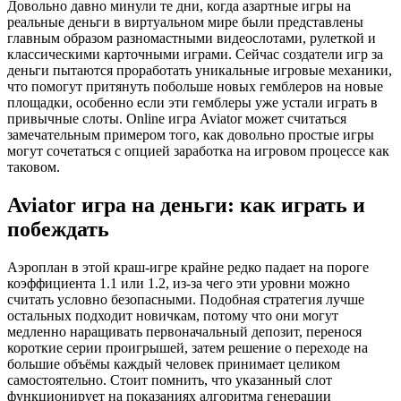
Довольно давно минули те дни, когда азартные игры на
реальные деньги в виртуальном мире были представлены
главным образом разномастными видеослотами, рулеткой и
классическими карточными играми. Сейчас создатели игр за
деньги пытаются проработать уникальные игровые механики,
что помогут притянуть побольше новых гемблеров на новые
площадки, особенно если эти гемблеры уже устали играть в
привычные слоты. Online игра Aviator может считаться
замечательным примером того, как довольно простые игры
могут сочетаться с опцией заработка на игровом процессе как
таковом.
Aviator игра на деньги: как играть и
побеждать
Аэроплан в этой краш-игре крайне редко падает на пороге
коэффициента 1.1 или 1.2, из-за чего эти уровни можно
считать условно безопасными. Подобная стратегия лучше
остальных подходит новичкам, потому что они могут
медленно наращивать первоначальный депозит, перенося
короткие серии проигрышей, затем решение о переходе на
большие объёмы каждый человек принимает целиком
самостоятельно. Стоит помнить, что указанный слот
функционирует на показаниях алгоритма генерации