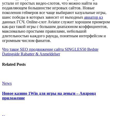
устали от простых видео-слотов, что можно найти на
подавляющем большинстве игровых сайтов. Новые
поколения геймеров все чаще выбирают казуальные игры,
шанс победы в которых зависит от выходных
авиатор кз
данных ГСЧ. Online-слот Aviator служит хорошим примером
как-раз такой игры с большим диапазоном коэффициентов,
максимально простыми правилами, небольшой
длительностью каждого раунда, понятным интерфейсом и
огромным числом фанатов.
Что такое SEO продвижение сайта
SINGLES50 Bedste
Datingside Rabatter & Anmeldelser
Related Posts
News
Новое казино 1Win для игры на деньги – Андроид
приложение