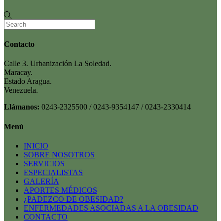
Contacto
Calle 3. Urbanización La Soledad.
Maracay.
Estado Aragua.
Venezuela.
Llámanos:
0243-2325500 / 0243-9354147 / 0243-2330414
Menú
INICIO
SOBRE NOSOTROS
SERVICIOS
ESPECIALISTAS
GALERÍA
APORTES MÉDICOS
¿PADEZCO DE OBESIDAD?
ENFERMEDADES ASOCIADAS A LA OBESIDAD
CONTACTO