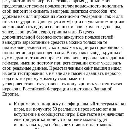
результативность игр. В настоящее время данный сайт
предоставляет своим пользователям возможность пополнить
свой депозит и снимать выигрыш десятком способов, что
удобны как для игроков из Российской Федерации, так и для
иных государств. Для пущего комфорта на указанном портале
можно выбрать одну из основных игровых валют: доллары,
тенге, лари, рубли, евро, гривны и др. В целях
дополнительной безопасности аккаунтов пользователей,
выводить заработанные средства можно только на те
платёжные реквизиты, с которых хоть один раз проводилось
пополнение игрового депозита. В случаях вывода крупных
сумм администрация вправе проверить персональные данные
геймера, именно поэтому при регистрации стоит указывать
свои реальные данные. Представленный сайт вышел вышел
из бета-тестирования в начале две тысячи двадцать первого
года и к текущему моменту смог заметно
усовершенствоваться, завоевать популярность у сотен тысяч
игроков в Российской Федерации и в странах Западной
Европы.
К примеру, за подписку на официальный телеграм канал
игры, вы получите 50 реальных игровых монет а за
вступление в сообщество игры Вконтакте вам начислят
ещё три десятка монет, это вполне можно будет
использовать для небольших ставок и настоящих