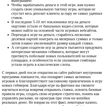
выигрышей!
Чтобы зарабатывать деньги в этой игре, вам нужно
создать свою уникальную тактику игры, которая не
спустит весь депозит клиента за пару не самых удачных
ставок.
В последние 5-10 лет поклонники игр на деньги
ощутимо устали от банальных видео-слотов, которые
можно найти на основной части игровых вебсайтов.
Переходя к игре на деньги, старайтесь несколько
десятков партий поиграть на мизерных суммах и только
затем плавно увеличивайте размер каждой ставки.
А сегодня создатели игр за деньги пытаются придумать
интересные механики гейминга, которые могут
притянуть побольше новых пользователей на новые
площадки, в особенности если указанные гемблеры
устали играть в классические слоты.
С первых дней после открытия на сайте работает внутренняя
программа лояльности, она поощряет самых активных
игроков и благоприятствует пассивному привлечению в игру
новых геймеров. Благодаря игре на фантики вы сможете
научиться всегда вовремя открывать ставки, освоить базовые
правила игры, создать свою игровую стратегию, понять как
управлять рисками, не проиграв при этом ни копейки
реальных денег. Не взирая на этот факт, некоторые казино,