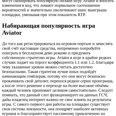
могут скопировать популярную онлайн игру Aviator и вносить
изменения в код, что ломают нормальное соотношение
вероятностей и значительно увеличивают шанс выигрыша
площадки, уменьшая при этом показатель RTP.
Набирающая популярность игра
Aviator
До того как регистрироваться на игровом портале и зачислять
свой счёт настоящие средства, непременно попробуйте
поиграть в бесплатном демо режиме и придумать
собственную стратегию игры. Aviator в игре в крайне редких
случаях падает на пороге коэффициента 1.1 или 1.2, благодаря
чему указанные уровни можно считать достаточно
безопасными. Такая стратегия лучше иных подойдёт
начинающим гемблерам, потому что они могут безопасно
прокачивать свой депозит, перенося редкие серии проигрыша,
а после этого решение о переходе на более высокие объёмы
каждый человек принимает целиком самостоятельно. Следует
помнить, что данный слот функционирует на данных ГСЧ,
дабы владелец интернет казино не смог влиять на результаты
игры. С самого первого дня работы на площадке существует
своя система лояльности, она поощряет наиболее активных
игроков и благоприятствует пассивному привлечению на