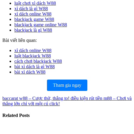
luật chơi xì dách W88
xì dách là gì W88
xì dách online W88
blackjack game W88
blackjack game online W88
blackjack là gì W88
Bài viết liên quan:
xì dách online W88
luật blackjack W88
cách chơi blackjack W88
bài xì dách là gì W88
bài xì dách W88
Tham gia ngay
baccarat w88 – Cược thử, thắng to!
điều kiện rút tiền m88 – Chơi và
thắng lớn chỉ với một cú click!
Related Posts