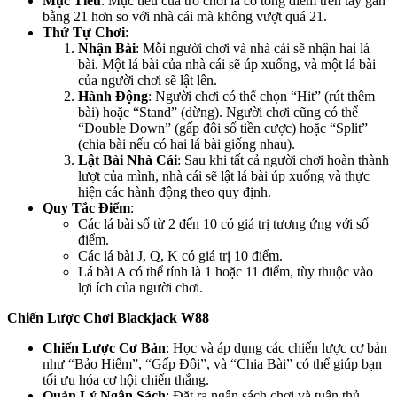
Mục Tiêu
: Mục tiêu của trò chơi là có tổng điểm trên tay gần
bằng 21 hơn so với nhà cái mà không vượt quá 21.
Thứ Tự Chơi
:
Nhận Bài
: Mỗi người chơi và nhà cái sẽ nhận hai lá
bài. Một lá bài của nhà cái sẽ úp xuống, và một lá bài
của người chơi sẽ lật lên.
Hành Động
: Người chơi có thể chọn “Hit” (rút thêm
bài) hoặc “Stand” (dừng). Người chơi cũng có thể
“Double Down” (gấp đôi số tiền cược) hoặc “Split”
(chia bài nếu có hai lá bài giống nhau).
Lật Bài Nhà Cái
: Sau khi tất cả người chơi hoàn thành
lượt của mình, nhà cái sẽ lật lá bài úp xuống và thực
hiện các hành động theo quy định.
Quy Tắc Điểm
:
Các lá bài số từ 2 đến 10 có giá trị tương ứng với số
điểm.
Các lá bài J, Q, K có giá trị 10 điểm.
Lá bài A có thể tính là 1 hoặc 11 điểm, tùy thuộc vào
lợi ích của người chơi.
Chiến Lược Chơi Blackjack W88
Chiến Lược Cơ Bản
: Học và áp dụng các chiến lược cơ bản
như “Bảo Hiểm”, “Gấp Đôi”, và “Chia Bài” có thể giúp bạn
tối ưu hóa cơ hội chiến thắng.
Quản Lý Ngân Sách
: Đặt ra ngân sách chơi và tuân thủ