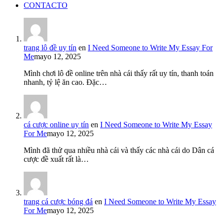
CONTACTO
trang lô đề uy tín
en
I Need Someone to Write My Essay For
Me
mayo 12, 2025
Mình chơi lô đề online trên nhà cái thấy rất uy tín, thanh toán
nhanh, tỷ lệ ăn cao. Đặc…
cá cược online uy tín
en
I Need Someone to Write My Essay
For Me
mayo 12, 2025
Mình đã thử qua nhiều nhà cái và thấy các nhà cái do Dân cá
cược đề xuất rất là…
trang cá cược bóng đá
en
I Need Someone to Write My Essay
For Me
mayo 12, 2025