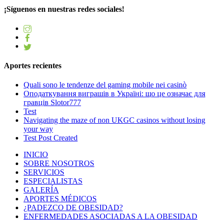
¡Síguenos en nuestras redes sociales!
Aportes recientes
Quali sono le tendenze del gaming mobile nei casinò
Оподаткування виграшів в Україні: що це означає для
гравців Slotor777
Test
Navigating the maze of non UKGC casinos without losing
your way
Test Post Created
INICIO
SOBRE NOSOTROS
SERVICIOS
ESPECIALISTAS
GALERÍA
APORTES MÉDICOS
¿PADEZCO DE OBESIDAD?
ENFERMEDADES ASOCIADAS A LA OBESIDAD