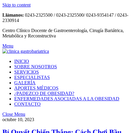
Skip to content
Llámanos:
0243-2325500 / 0243-2325500/ 0243-9354147 / 0243-
2330914
Centro Clínico Docente de Gastroenterología, Cirugía Bariátrica,
Metabólica y Reconstructiva
Menu
INICIO
SOBRE NOSOTROS
SERVICIOS
ESPECIALISTAS
GALERÍA
APORTES MÉDICOS
¿PADEZCO DE OBESIDAD?
ENFERMEDADES ASOCIADAS A LA OBESIDAD
CONTACTO
Close Menu
octubre 10, 2023
Bí Quyết Chiến Thắng: Cách Chơi Bầu