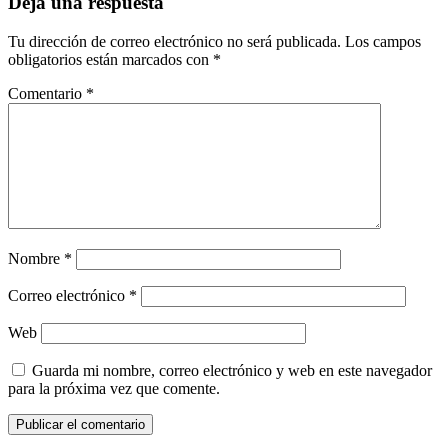
Deja una respuesta
Tu dirección de correo electrónico no será publicada.
Los campos
obligatorios están marcados con
*
Comentario
*
Nombre
*
Correo electrónico
*
Web
Guarda mi nombre, correo electrónico y web en este navegador
para la próxima vez que comente.