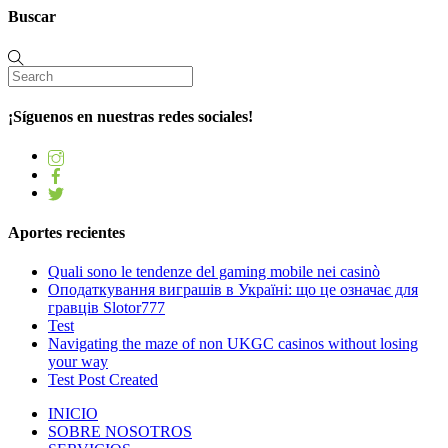
Buscar
¡Síguenos en nuestras redes sociales!
Aportes recientes
Quali sono le tendenze del gaming mobile nei casinò
Оподаткування виграшів в Україні: що це означає для
гравців Slotor777
Test
Navigating the maze of non UKGC casinos without losing
your way
Test Post Created
INICIO
SOBRE NOSOTROS