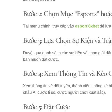
Bước 2: Chọn Mục “Esports” hoặ
Tại menu chính, truy cập vào
esport 8xbet
để lựa
Bước 3: Lựa Chọn Sự Kiện và Tr
Duyệt qua danh sách các sự kiện và chọn giải đấ
bạn muốn đặt cược.
Bước 4: Xem Thông Tin và Kèo 
Xem thông tin về đội tuyển, thành viên, thống kê h
châu Á, cược tỉ số, cược người chơi xuất sắc).
Bước 5: Đặt Cược