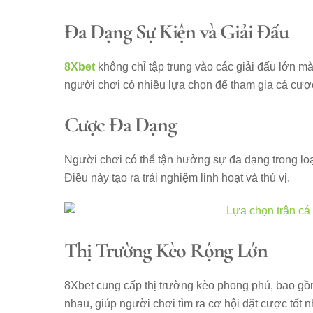
Đa Dạng Sự Kiện và Giải Đấu
8Xbet
không chỉ tập trung vào các giải đấu lớn m
người chơi có nhiều lựa chọn để tham gia cá cượ
Cược Đa Dạng
Người chơi có thể tận hưởng sự đa dạng trong loại
Điều này tạo ra trải nghiệm linh hoạt và thú vị.
Thị Trường Kèo Rộng Lớn
8Xbet cung cấp thị trường kèo phong phú, bao gồ
nhau, giúp người chơi tìm ra cơ hội đặt cược tốt n