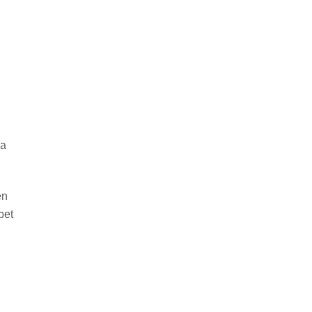
ủa
ên
bet