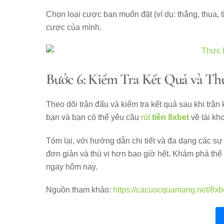
Chọn loại cược bạn muốn đặt (ví dụ: thắng, thua, 
cược của mình.
Bước 6: Kiểm Tra Kết Quả và T
Theo dõi trận đấu và kiểm tra kết quả sau khi trậ
bạn và bạn có thể yêu cầu
rút
tiền 8xbet
về tài kh
Tóm lại, với hướng dẫn chi tiết và đa dạng các sự
đơn giản và thú vị hơn bao giờ hết. Khám phá thế 
ngay hôm nay.
Nguồn tham khảo:
https://cacuocquamang.net/8xb