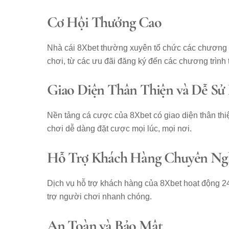
Cơ Hội Thưởng Cao
Nhà cái 8Xbet thường xuyên tổ chức các chương 
chơi, từ các ưu đãi đăng ký đến các chương trình 
Giao Diện Thân Thiện và Dễ Sử
Nền tảng cá cược của 8Xbet có giao diện thân thiệ
chơi dễ dàng đặt cược mọi lúc, mọi nơi.
Hỗ Trợ Khách Hàng Chuyên Ng
Dịch vụ hỗ trợ khách hàng của 8Xbet hoạt động 24/
trợ người chơi nhanh chóng.
An Toàn và Bảo Mật