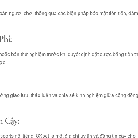
hoản người chơi thông qua các biện pháp bảo mật tiên tiến, đảm
Phí:
hoặc bản thử nghiệm trước khi quyết định đặt cược bằng tiền th
ợc.
ường giao lưu, thảo luận và chia sẻ kinh nghiệm giữa cộng đồn
n Cậy:
sports nổi tiếng, 8Xbet là một địa chỉ uy tín và đáng tin cậy cho