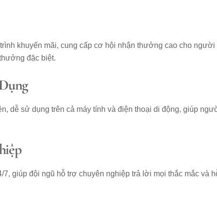
trình khuyến mãi, cung cấp cơ hội nhận thưởng cao cho người
thưởng đặc biệt.
 Dụng
n, dễ sử dụng trên cả máy tính và điện thoại di động, giúp ngư
hiệp
7, giúp đội ngũ hỗ trợ chuyên nghiệp trả lời mọi thắc mắc và h