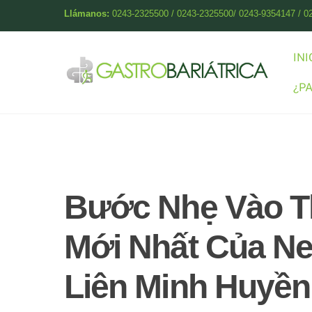
Skip
Llámanos:
0243-2325500 / 0243-2325500/ 0243-9354147 / 0
to
content
INI
¿P
Bước Nhẹ Vào Th
Mới Nhất Của N
Liên Minh Huyền