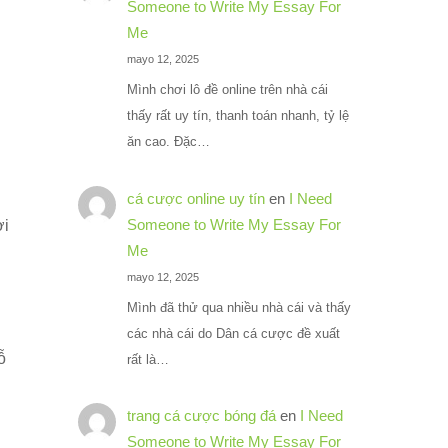
Someone to Write My Essay For
Me
mayo 12, 2025
Mình chơi lô đề online trên nhà cái
thấy rất uy tín, thanh toán nhanh, tỷ lệ
ăn cao. Đặc…
cá cược online uy tín
en
I Need
Someone to Write My Essay For
ời
Me
mayo 12, 2025
Mình đã thử qua nhiều nhà cái và thấy
các nhà cái do Dân cá cược đề xuất
ỗ
rất là…
trang cá cược bóng đá
en
I Need
Someone to Write My Essay For