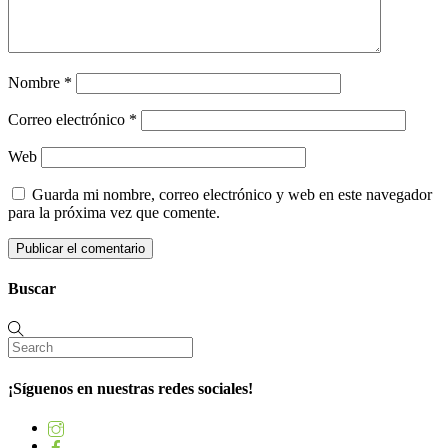
Nombre
*
Correo electrónico
*
Web
Guarda mi nombre, correo electrónico y web en este navegador
para la próxima vez que comente.
Buscar
¡Síguenos en nuestras redes sociales!