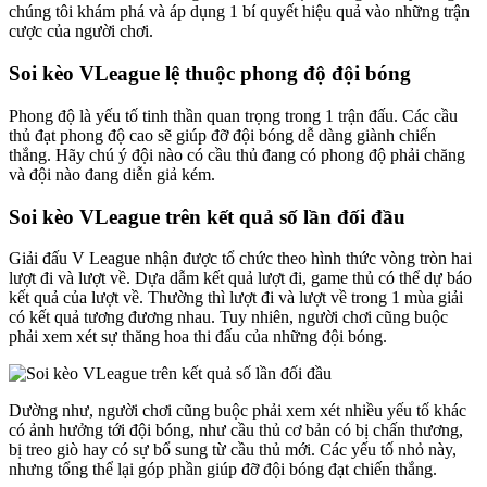
chúng tôi khám phá và áp dụng 1 bí quyết hiệu quả vào những trận
cược của người chơi.
Soi kèo VLeague lệ thuộc phong độ đội bóng
Phong độ là yếu tố tinh thần quan trọng trong 1 trận đấu. Các cầu
thủ đạt phong độ cao sẽ giúp đỡ đội bóng dễ dàng giành chiến
thắng. Hãy chú ý đội nào có cầu thủ đang có phong độ phải chăng
và đội nào đang diễn giả kém.
Soi kèo VLeague trên kết quả số lần đối đầu
Giải đấu V League nhận được tổ chức theo hình thức vòng tròn hai
lượt đi và lượt về. Dựa dẫm kết quả lượt đi, game thủ có thể dự báo
kết quả của lượt về. Thường thì lượt đi và lượt về trong 1 mùa giải
có kết quả tương đương nhau. Tuy nhiên, người chơi cũng buộc
phải xem xét sự thăng hoa thi đấu của những đội bóng.
Dường như, người chơi cũng buộc phải xem xét nhiều yếu tố khác
có ảnh hưởng tới đội bóng, như cầu thủ cơ bản có bị chấn thương,
bị treo giò hay có sự bổ sung từ cầu thủ mới. Các yếu tố nhỏ này,
nhưng tổng thể lại góp phần giúp đỡ đội bóng đạt chiến thắng.