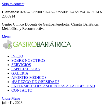
Skip to content
Llámanos:
0243-2325500 / 0243-2325500/ 0243-9354147 / 0243-
2330914
Centro Clínico Docente de Gastroenterología, Cirugía Bariátrica,
Metabólica y Reconstructiva
Menu
INICIO
SOBRE NOSOTROS
SERVICIOS
ESPECIALISTAS
GALERÍA
APORTES MÉDICOS
¿PADEZCO DE OBESIDAD?
ENFERMEDADES ASOCIADAS A LA OBESIDAD
CONTACTO
Close Menu
julio 11, 2023