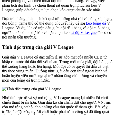
thiếu phong độ và chiến thuật đội hình phải chăng. Vì vậy, việc
phân tích đội hình và chiến thuật rất quan trọng lúc soi kèo V
League, giúp đỡ chúng ta lựa chọn kèo cược chuẩn xác nhất.
Dựa trên bảng phân tích kết quả từ những nhà cái và bảng xếp hạng
đội bóng, game thủ có thể dùng bí quyết này để soi
kèo bóng đá
V
League. Ví dụ, lúc có trận đấu giữa đội đầu bảng và đội cuối bảng,
người chơi có thể dự báo và lựa chọn kèo
cá độ V League
để có cơ
hội nhận tiền thưởng.
Tính đặc trưng của giải V League
Giải đấu V League có đặc điểm là sự góp mặt của nhiều CLB từ
khắp cả nước thi đấu đối với nhau. Trong mỗi mùa giải, đội bóng có
thể xuống hạng hoặc lên hạng. Mỗi đội có bí quyết thi đấu cá biệt
tùy theo vùng miền. Dường như, giải đấu còn thuê ngoại binh và
huấn luyện viên nước ngoại trừ nhằm tăng chất lượng và chuyên
môn của bóng đá trong nước.
Nhờ tính rực rỡ và sự mở rộng, V League mang lại nhiều lối chơi
chiến thuật bí ẩn hơn. Giải đấu ko chỉ chấm dứt cho người VN, mà
còn mở rộng cơ hội cho những cầu thủ quốc tế tham gia. Bởi vậy,
trước lúc đặt kèo, người chơi buộc phải nắm vững sơ đồ tổng quát