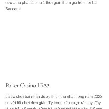
cược thủ phát tài sau 1 thời gian tham gia trò chơi bài
Baccarat.
Poker Casino Hi88
Là trò chơi bài nhận được thích thú nhất trong năm 2022
so với lối chơi đơn giản. Tỷ trọng kèo cược rất hay, đây