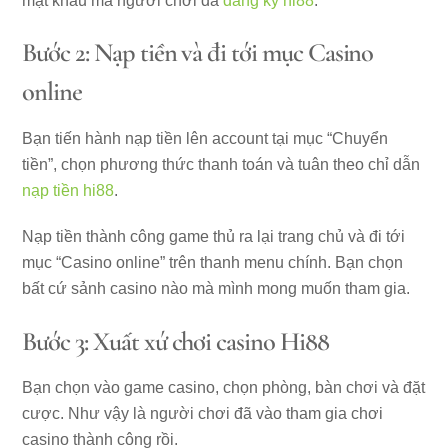
mật khẩu mà người chơi đã
đăng ký hi88
.
Bước 2: Nạp tiền và đi tới mục Casino
online
Bạn tiến hành nạp tiền lên account tại mục “Chuyển
tiền”, chọn phương thức thanh toán và tuân theo chỉ dẫn
nạp tiền hi88
.
Nạp tiền thành công game thủ ra lại trang chủ và đi tới
mục “Casino online” trên thanh menu chính. Bạn chọn
bất cứ sảnh casino nào mà mình mong muốn tham gia.
Bước 3: Xuất xứ chơi casino Hi88
Bạn chọn vào game casino, chọn phòng, bàn chơi và đặt
cược. Như vậy là người chơi đã vào tham gia chơi
casino thành công rồi.