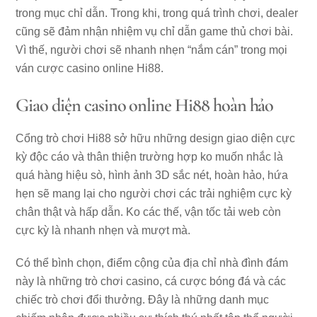
trong mục chỉ dẫn. Trong khi, trong quá trình chơi, dealer
cũng sẽ đảm nhận nhiệm vụ chỉ dẫn game thủ chơi bài.
Vì thế, người chơi sẽ nhanh nhẹn “nắm cán” trong mọi
ván cược casino online Hi88.
Giao diện casino online Hi88 hoàn hảo
Cổng trò chơi Hi88 sở hữu những design giao diện cực
kỳ độc cáo và thân thiện trường hợp ko muốn nhắc là
quá hàng hiệu sò, hình ảnh 3D sắc nét, hoàn hảo, hứa
hẹn sẽ mang lại cho người chơi các trải nghiệm cực kỳ
chân thật và hấp dẫn. Ko các thế, vận tốc tải web còn
cực kỳ là nhanh nhẹn và mượt mà.
Có thể bình chọn, điểm cộng của địa chỉ nhà đình đám
này là những trò chơi casino, cá cược bóng đá và các
chiếc trò chơi đổi thưởng. Đây là những danh mục