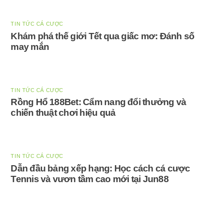
TIN TỨC CÁ CƯỢC
Khám phá thế giới Tết qua giấc mơ: Đánh số
may mắn
TIN TỨC CÁ CƯỢC
Rồng Hổ 188Bet: Cẩm nang đổi thưởng và
chiến thuật chơi hiệu quả
TIN TỨC CÁ CƯỢC
Dẫn đầu bảng xếp hạng: Học cách cá cược
Tennis và vươn tầm cao mới tại Jun88