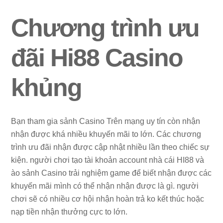
Chương trình ưu
đãi Hi88 Casino
khủng
Bạn tham gia sảnh Casino Trên mạng uy tín còn nhận
nhận được khá nhiều khuyến mãi to lớn. Các chương
trình ưu đãi nhận được cập nhật nhiều lần theo chiếc sự
kiện. người chơi tạo tài khoản account nhà cái HI88 và
ào sảnh Casino trải nghiệm game để biết nhận được các
khuyến mãi mình có thể nhận nhận được là gì. người
chơi sẽ có nhiều cơ hội nhận hoàn trả ko kết thúc hoặc
nạp tiền nhận thưởng cực to lớn.