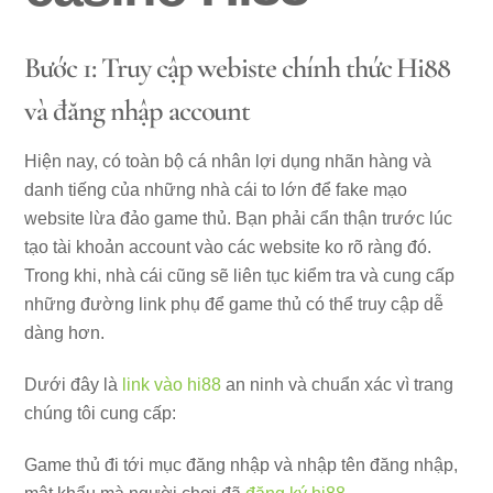
Bước 1: Truy cập webiste chính thức Hi88
và đăng nhập account
Hiện nay, có toàn bộ cá nhân lợi dụng nhãn hàng và
danh tiếng của những nhà cái to lớn để fake mạo
website lừa đảo game thủ. Bạn phải cẩn thận trước lúc
tạo tài khoản account vào các website ko rõ ràng đó.
Trong khi, nhà cái cũng sẽ liên tục kiểm tra và cung cấp
những đường link phụ để game thủ có thể truy cập dễ
dàng hơn.
Dưới đây là
link vào hi88
an ninh và chuẩn xác vì trang
chúng tôi cung cấp:
Game thủ đi tới mục đăng nhập và nhập tên đăng nhập,