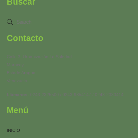
Buscar
Contacto
Calle 3. Urbanización La Soledad.
Maracay.
Estado Aragua.
Venezuela.
Llámanos:
0243-2325500 / 0243-9354147 / 0243-2330414
Menú
INICIO