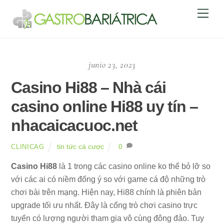
Skip
Men
to
content
junio 23, 2023
Casino Hi88 – Nhà cái
casino online Hi88 uy tín –
nhacaicacuoc.net
tin tức cá cược
0
CLINICAG
Casino Hi88
là 1 trong các casino online ko thể bỏ lỡ so
với các ai có niềm đống ý so với game cá độ những trò
chơi bài trên mạng. Hiện nay, Hi88 chính là phiên bản
upgrade tối ưu nhất. Đây là cổng trò chơi casino trực
tuyến có lượng người tham gia vô cùng đông đảo. Tuy