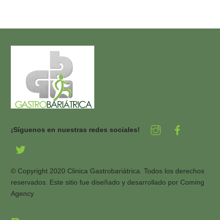
¡Síguenos en nuestras redes sociales!
© Copyright 2020 Clinica Gastrobariátrica. Todos los derechos
reservados. Este sitio fue diseñado y desarrollado por
Coming
Agency