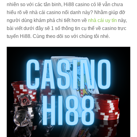
nhiên so với các tân binh, Hi88 casino có lẽ vẫn chưa
hiểu rõ về nhà cái casino nổi danh này? Nhằm giúp đỡ
người dùng khám phá chi tiết hơn về
nhà cái uy tín
này,
bài viết dưới đây sẽ 1 số thông tin cụ thể về casino trực
tuyến Hi88. Cùng theo dõi so với chúng tôi nhé.