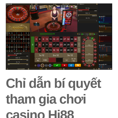
Chỉ dẫn bí quyết
tham gia chơi
casino Hi88