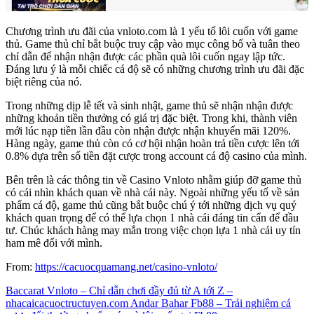
Chương trình ưu đãi của vnloto.com là 1 yếu tố lôi cuốn với game
thủ. Game thủ chỉ bắt buộc truy cập vào mục công bố và tuân theo
chỉ dẫn để nhận nhận được các phần quà lôi cuốn ngay lập tức.
Đáng lưu ý là mỗi chiếc cá độ sẽ có những chương trình ưu đãi đặc
biệt riêng của nó.
Trong những dịp lễ tết và sinh nhật, game thủ sẽ nhận nhận được
những khoản tiền thưởng có giá trị đặc biệt. Trong khi, thành viên
mới lúc nạp tiền lần đầu còn nhận được nhận khuyến mãi 120%.
Hàng ngày, game thủ còn có cơ hội nhận hoàn trả tiền cược lên tới
0.8% dựa trên số tiền đặt cược trong account cá độ casino của mình.
Bên trên là các thông tin về Casino Vnloto nhằm giúp đỡ game thủ
có cái nhìn khách quan về nhà cái này. Ngoài những yếu tố về sản
phẩm cá độ, game thủ cũng bắt buộc chú ý tới những dịch vụ quý
khách quan trọng để có thể lựa chọn 1 nhà cái đáng tin cẩn để đầu
tư. Chúc khách hàng may mắn trong việc chọn lựa 1 nhà cái uy tín
ham mê đối với mình.
From:
https://cacuocquamang.net/casino-vnloto/
Baccarat Vnloto – Chỉ dẫn chơi đầy đủ từ A tới Z –
nhacaicacuoctructuyen.com
Andar Bahar Fb88 – Trải nghiệm cá