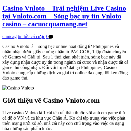
Casino Vnloto – Trải nghiệm Live Casino
tại Vnloto.com – Sòng bạc uy tín Vnloto
casino – cacuocquamang.net
clinicag
tin tức cá cược
0
Casino Vnloto là 1 sòng bạc online hoạt động từ Philippines và
nhận nhận được giấy chứng nhận từ PAGCOR, 1 tập đoàn chuyên
về Games và Giải trí. Sau 1 thời gian phát triển, sòng bạc này đã
xây dựng nhận được uy tín trong ngành cá cược và nhận được tất cả
game thủ công nhận. Đối với trụ sở đặt tại Philippines, Casino
Vnloto cung cấp những dịch vụ giải trí online đa dạng, lôi kéo đông
đảo game thủ.
Giới thiệu về Casino Vnloto.com
Live casino Vnloto là 1 cái tên rất thân thuộc với anh em game thủ
cá độ ở VN và cả khu vực Châu Á. Ko chỉ tập trung vào việc phát
triển mạng lưới xổ số, nhà cái này còn chú trọng vào việc đa dạng
hóa những sản phẩm khác.