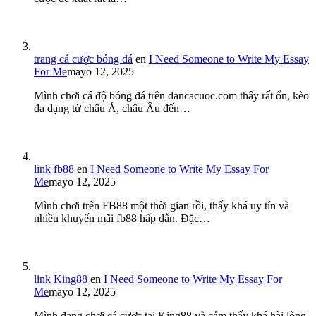
trang cá cược bóng đá
en
I Need Someone to Write My Essay
For Me
mayo 12, 2025
Mình chơi cá độ bóng đá trên dancacuoc.com thấy rất ổn, kèo
đa dạng từ châu Á, châu Âu đến…
link fb88
en
I Need Someone to Write My Essay For
Me
mayo 12, 2025
Mình chơi trên FB88 một thời gian rồi, thấy khá uy tín và
nhiều khuyến mãi fb88 hấp dẫn. Đặc…
link King88
en
I Need Someone to Write My Essay For
Me
mayo 12, 2025
Mình đang chơi cá cược tại King88 và cảm thấy khá hài lòng.