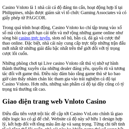
Casino Vnloto là 1 nhà cái cá độ đáng tin cẩn, hoạt động hợp lí tại
Philippines, nhận được giám sát vì tổ chức Gaming Associates và có
giấy phép từ PAGCOR.
Trong quá trình hoạt động, Casino Vnloto ko chỉ tập trung vào xổ
số mà còn ko giới hạn cải tiến và mở rộng những game online như
sòng bài
casino trực tuyến
, slots nổ hũ, bắn cá, đá gà và cược thể
thao online. Đặc biệt, nhà cái này cung cấp trực tiếp những trận đấu
mới nhất từ những giải đấu bậc nhất trên thế giới đối với tỷ trọng
cược lôi cuốn.
Những phòng chơi tại Live casino Vnloto rất thú vị nhờ sự hình
thành thường xuyên của những dealer đáng yêu, quyến rũ và tương
tác đối với game thủ. Điều này đảm bảo rằng game thủ sẽ ko bao
giờ cảm thấy nhàm chán lúc tham gia vào trải nghiệm cá độ tại
Casino Vnloto. Hơn nữa, những sản phẩm cá độ tại đây cũng có tỷ
trọng trả thưởng rất cao.
Giao diện trang web Vnloto Casino
Điều đầu tiên vượt trội lúc đề cập tới Casino VnLoto chính là giao
diện logic ko có gì để chê. Website cá độ này sở hữu 1 design hợp
lý, kết hợp đối với tông màu ấm áp và sang trọng. Từng chi tiết tinh