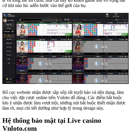
tế và tổng thể lôi cuốn, nhà cái này ko khiến game thủ vô vọng bất
cứ khi nào lúc adễn bước vào thế giới của họ.
Bố cục website nhận được sắp xếp rất tuyệt hảo và tiện dụng, làm
cho việc đặt cược online trên Vnloto dễ dàng. Các điểm bắt buộc
lưu ý nhận được làm vượt trội, những nút bắt buộc thiết nhận được
làm rõ, mọi chi tiết dường như hợp lý trong design này.
Hệ thống bảo mật tại Live casino
Vnloto.com