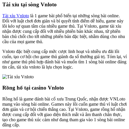
Tài xỉu tại sòng Vnloto
Tài xỉu Vnloto
là 1 game bài phổ biến tại những sòng bài online.
Đối với luật chơi đơn giản và bí quyết tính điểm dễ hiểu, game này
lôi kéo sự quan tâm của nhiều game thủ. Tại Vnloto, game tài xỉu
nhận được cung cấp đối với nhiều phiên bản khác nhau, từ phiên
bản chủ chốt cho tới những phiên bản đặc biệt, nhằm dùng cho nhu
cầu của mọi game thủ.
Vnloto đặc biệt cung cấp mức cược linh hoạt và nhiều ưu đãi lôi
cuốn, tạo cơ hội cho game thủ giành đa số thưởng giá trị. Tóm lại, ví
như game thủ phù hợp đánh bài và muốn tìm 1 sòng bài online đáng
tin cẩn, tài xỉu vnloto là lựa chọn logic.
Rồng hổ tại casino Vnloto
Rồng hổ là game đánh bài cổ xưa Trung Quốc, nhận được VNLoto
mang vào sòng bài online. Games này lôi cuốn game thủ vì luật chơi
đơn giản và cơ hội chiến thắng cao. Tại Vnloto, game rồng hổ nhận
được cung cấp đối với giao diện thích mắt và âm thanh chân thực,
tạo cho game thủ xúc cảm như đang tham gia vào 1 sòng bài online
đẳng cấp.