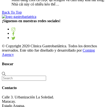
Nhà cái này có nhiều kèo thể…
Back To Top
¡Síguenos en nuestras redes sociales!
© Copyright 2020 Clinica Gastrobariátrica. Todos los derechos
reservados. Este sitio fue diseñado y desarrollado por
Coming
Agency
Buscar
Contacto
Calle 3. Urbanización La Soledad.
Maracay.
Estado Aragua.