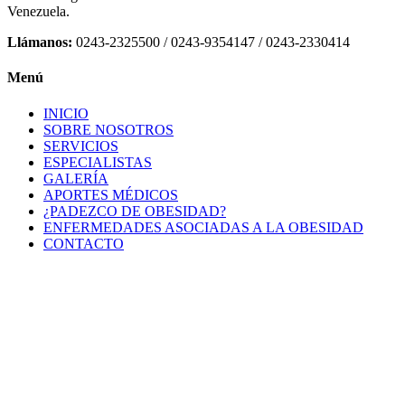
Venezuela.
Llámanos:
0243-2325500 / 0243-9354147 / 0243-2330414
Menú
INICIO
SOBRE NOSOTROS
SERVICIOS
ESPECIALISTAS
GALERÍA
APORTES MÉDICOS
¿PADEZCO DE OBESIDAD?
ENFERMEDADES ASOCIADAS A LA OBESIDAD
CONTACTO