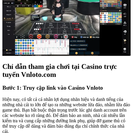
Chỉ dẫn tham gia chơi tại Casino trực
tuyến Vnloto.com
Bước 1: Truy cập link vào Casino Vnloto
Hiện nay, có tất cả cá nhân lợi dụng nhãn hiệu và danh tiếng của
những nhà cái to lớn để tạo ra những website lừa đảo, nhằm lừa đảo
game thủ. Bạn bắt buộc thận trọng trước lúc ghi danh account trên
các website ko rõ ràng đó. Để đảm bảo an ninh, nhà cái nhiều lần
kiểm tra và cung cấp những đường link phụ, giúp đỡ game thủ có
thể truy cập dễ dàng và đảm bảo đúng địa chỉ chính thức của nhà
cái.