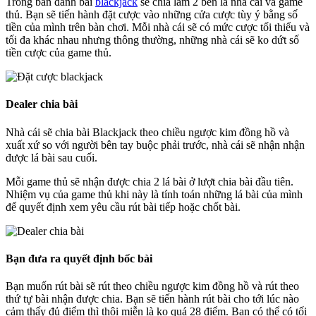
Trong bàn đánh bài
blackjack
sẽ chia làm 2 bên là nhà cái và game
thủ. Bạn sẽ tiến hành đặt cược vào những cửa cược tùy ý bằng số
tiền của mình trên bàn chơi. Mỗi nhà cái sẽ có mức cược tối thiểu và
tối đa khác nhau nhưng thông thường, những nhà cái sẽ ko dứt số
tiền cược của game thủ.
Dealer chia bài
Nhà cái sẽ chia bài Blackjack theo chiều ngược kim đồng hồ và
xuất xứ so với người bên tay buộc phải trước, nhà cái sẽ nhận nhận
được lá bài sau cuối.
Mỗi game thủ sẽ nhận được chia 2 lá bài ở lượt chia bài đầu tiên.
Nhiệm vụ của game thủ khi này là tính toán những lá bài của mình
để quyết định xem yêu cầu rút bài tiếp hoặc chốt bài.
Bạn đưa ra quyết định bốc bài
Bạn muốn rút bài sẽ rút theo chiều ngược kim đồng hồ và rút theo
thứ tự bài nhận được chia. Bạn sẽ tiến hành rút bài cho tới lúc nào
cảm thấy đủ điểm thì thôi miễn là ko quá 28 điểm. Bạn có thể có tối