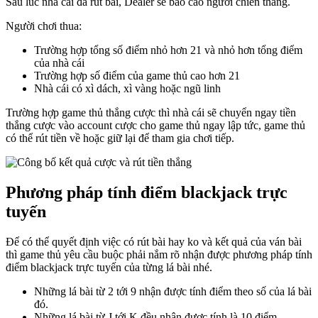
Sau lúc nhà cái đã rút bài, Dealer sẽ báo cáo người chiến thắng.
Người chơi thua:
Trường hợp tổng số điểm nhỏ hơn 21 và nhỏ hơn tổng điểm
của nhà cái
Trường hợp số điểm của game thủ cao hơn 21
Nhà cái có xì dách, xì vàng hoặc ngũ linh
Trường hợp game thủ thắng cược thì nhà cái sẽ chuyển ngay tiền
thắng cược vào account cược cho game thủ ngay lập tức, game thủ
có thể rút tiền về hoặc giữ lại để tham gia chơi tiếp.
Phương pháp tính điểm blackjack trực
tuyến
Để có thể quyết định việc có rút bài hay ko và kết quả của ván bài
thì game thủ yêu cầu buộc phải nắm rõ nhận được phương pháp tính
điểm blackjack trực tuyến của từng lá bài nhé.
Những lá bài từ 2 tới 9 nhận được tính điểm theo số của lá bài
đó.
Những lá bài từ J tới K đều nhận được tính là 10 điểm.