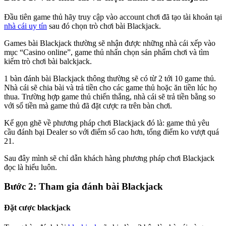
Đầu tiên game thủ hãy truy cập vào account chơi đã tạo tài khoản tại
nhà cái uy tín
sau đó chọn trò chơi bài Blackjack.
Games bài Blackjack thường sẽ nhận được những nhà cái xếp vào
mục “Casino online”, game thủ nhấn chọn sản phẩm chơi và tìm
kiếm trò chơi bài balckjack.
1 bàn đánh bài Blackjack thông thường sẽ có từ 2 tới 10 game thủ.
Nhà cái sẽ chia bài và trả tiền cho các game thủ hoặc ăn tiền lúc họ
thua. Trường hợp game thủ chiến thắng, nhà cái sẽ trả tiền bằng so
với số tiền mà game thủ đã đặt cược ra trên bàn chơi.
Kể gọn ghẽ về phương pháp chơi Blackjack đó là: game thủ yêu
cầu đánh bại Dealer so với điểm số cao hơn, tổng điểm ko vượt quá
21.
Sau đây mình sẽ chỉ dẫn khách hàng phương pháp chơi Blackjack
đọc là hiểu luôn.
Bước 2: Tham gia đánh bài Blackjack
Đặt cược blackjack