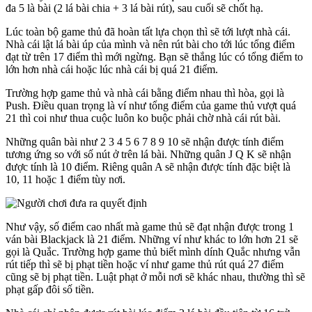
đa 5 là bài (2 lá bài chia + 3 lá bài rút), sau cuối sẽ chốt hạ.
Lúc toàn bộ game thủ đã hoàn tất lựa chọn thì sẽ tới lượt nhà cái.
Nhà cái lật lá bài úp của mình và nên rút bài cho tới lúc tổng điểm
đạt từ trên 17 điểm thì mới ngừng. Bạn sẽ thắng lúc có tổng điểm to
lớn hơn nhà cái hoặc lúc nhà cái bị quá 21 điểm.
Trường hợp game thủ và nhà cái bằng điểm nhau thì hòa, gọi là
Push. Điều quan trọng là ví như tổng điểm của game thủ vượt quá
21 thì coi như thua cuộc luôn ko buộc phải chờ nhà cái rút bài.
Những quân bài như 2 3 4 5 6 7 8 9 10 sẽ nhận được tính điểm
tương ứng so với số nút ở trên lá bài. Những quân J Q K sẽ nhận
được tính là 10 điểm. Riêng quân A sẽ nhận được tính đặc biệt là
10, 11 hoặc 1 điểm tùy nơi.
Như vậy, số điểm cao nhất mà game thủ sẽ đạt nhận được trong 1
ván bài Blackjack là 21 điểm. Những ví như khác to lớn hơn 21 sẽ
gọi là Quắc. Trường hợp game thủ biết mình dính Quắc nhưng vẫn
rút tiếp thì sẽ bị phạt tiền hoặc ví như game thủ rút quá 27 điểm
cũng sẽ bị phạt tiền. Luật phạt ở mỗi nơi sẽ khác nhau, thường thì sẽ
phạt gấp đôi số tiền.