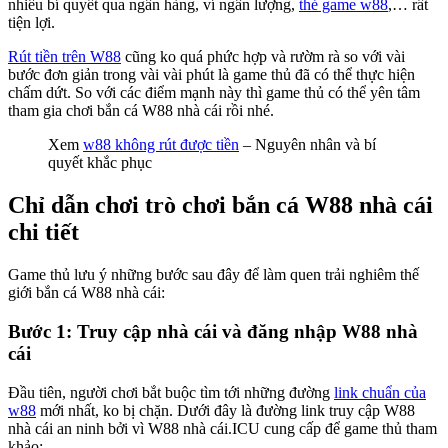
nhiều bí quyết qua ngân hàng, ví ngân lượng,
thẻ game w88
,… rất
tiện lợi.
Rút tiền trên W88
cũng ko quá phức hợp và rườm rà so với vài
bước đơn giản trong vài vài phút là game thủ đã có thể thực hiện
chấm dứt. So với các điểm mạnh này thì game thủ có thể yên tâm
tham gia chơi bắn cá W88 nhà cái rồi nhé.
Xem
w88 không rút được tiền
– Nguyên nhân và bí
quyết khắc phục
Chỉ dẫn chơi trò chơi bắn cá W88 nhà cái
chi tiết
Game thủ lưu ý những bước sau đây để làm quen trải nghiêm thế
giới bắn cá W88 nhà cái:
Bước 1: Truy cập nhà cái và đăng nhập W88 nhà
cái
Đầu tiên, người chơi bắt buộc tìm tới những đường
link chuẩn của
w88
mới nhất, ko bị chặn. Dưới đây là đường link truy cập W88
nhà cái an ninh bởi vì W88 nhà cái.ICU cung cấp để game thủ tham
khảo: