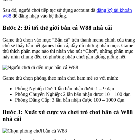
Sau đó, người chơi tiếp tục sử dụng account đã
đăng ký tài khoản
w88
để đăng nhập vào hệ thống.
Bước 2: Đi tới thế giới bắn cá W88 nhà cái
Game thủ chọn vào mục “Bắn cá” trên thanh menu chính của trang
chủ sẽ thấy hầu hết games bắn cá, đầy đủ những phân mục. Game
thủ thích phân mục nào thì nhấn vào nút “Chơi”, những phân mục
này nhìn chung đều có phương pháp chơi gần giống giống hệt.
Game thủ chọn phòng theo màn chơi ham mê so với mình:
Phòng Nghiệp Dư: 1 lần bắn nhận được 1 – 9 đạn
Phòng Chuyên Nghiệp: 2 lần bắn nhận được 10 – 100 đạn
Phòng Đẳng Cấp: 3 lần bắn nhận được 100 – 1000 đạn
Bước 3: Xuất xứ cược và chơi trò chơi bắn cá W88
nhà cái