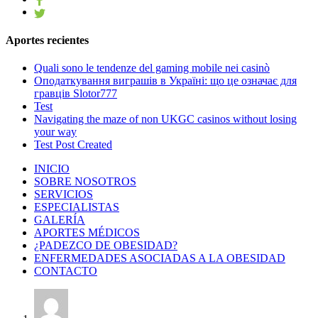
Aportes recientes
Quali sono le tendenze del gaming mobile nei casinò
Оподаткування виграшів в Україні: що це означає для
гравців Slotor777
Test
Navigating the maze of non UKGC casinos without losing
your way
Test Post Created
INICIO
SOBRE NOSOTROS
SERVICIOS
ESPECIALISTAS
GALERÍA
APORTES MÉDICOS
¿PADEZCO DE OBESIDAD?
ENFERMEDADES ASOCIADAS A LA OBESIDAD
CONTACTO