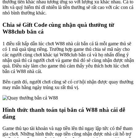
thưởng tiền khác nhau tương ứng so với lượng xu khác nhau. Cá to
lớn và quý hiếm thì dĩ nhiên là tiền thưởng sẽ rất cao với các con cá
nhỏ bình thường khác.
Chia sẻ Gift Code cùng nhận quà thưởng từ
W88club bắn cá
1 điều rất hấp dẫn lúc chơi W88 nhà cái bắn cá là mỗi game thủ sẽ
có 1 mã quà tặng riêng. Trường hợp game thủ chia sẻ mã này cho
các người cùng chơi khác tại W88club bắn cá và họ nhấn đồng ý
nhận quà thì cả người chơi và game thủ đó sẽ cùng nhận được nhận
quà. Điều này làm cho game thủ cảm thấy yêu thích hơn lúc chơi
bắn cá W88 nhà cái.
Bên cạnh đó, người chơi cũng sẽ có cơ hội nhận được quay thưởng
may mắn hằng ngày trúng xu rất thú vị.
Hình thức thanh toán tại bắn cá W88 nhà cái dễ
dàng
Game thủ tạo tài khoản và nạp tiền lên thì ngay lập tức có thể tham
gia chơi. Những hình thức nạp tiền cũng nhận được nhà cái hỗ trợ