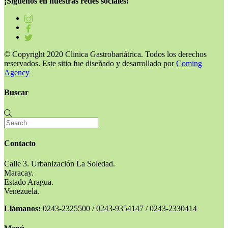
¡Síguenos en nuestras redes sociales!
© Copyright 2020 Clinica Gastrobariátrica. Todos los derechos
reservados. Este sitio fue diseñado y desarrollado por
Coming
Agency
Buscar
Contacto
Calle 3. Urbanización La Soledad.
Maracay.
Estado Aragua.
Venezuela.
Llámanos:
0243-2325500 / 0243-9354147 / 0243-2330414