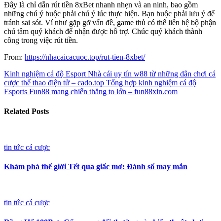
Đây là chỉ dẫn rút tiền 8xBet nhanh nhẹn và an ninh, bao gồm
những chú ý buộc phải chú ý lúc thực hiện. Bạn buộc phải lưu ý để
tránh sai sót. Ví như gặp gỡ vấn đề, game thủ có thể liên hệ bộ phận
chú tâm quý khách để nhận được hỗ trợ. Chúc quý khách thành
công trong việc rút tiền.
From:
https://nhacaicacuoc.top/rut-tien-8xbet/
Kinh nghiệm cá độ Esport Nhà cái uy tín w88 từ những dân chơi cá
cược thể thao điện tử – cado.top
Tổng hợp kinh nghiệm cá độ
Esports Fun88 mang chiến thắng to lớn – fun88xin.com
Related Posts
tin tức cá cược
Khám phá thế giới Tết qua giấc mơ: Đánh số may mắn
tin tức cá cược