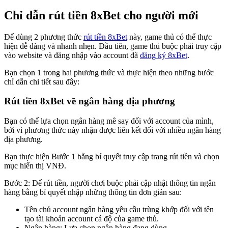
Chỉ dẫn rút tiền 8xBet cho người mới
Để dùng 2 phương thức
rút tiền 8xBet
này, game thủ có thể thực
hiện dễ dàng và nhanh nhẹn. Đầu tiên, game thủ buộc phải truy cập
vào website và đăng nhập vào account đã
đăng ký 8xBet
.
Bạn chọn 1 trong hai phương thức và thực hiện theo những bước
chỉ dẫn chi tiết sau đây:
Rút tiền 8xBet về ngân hàng địa phương
Bạn có thể lựa chọn ngân hàng mê say đối với account của mình,
bởi vì phương thức này nhận được liên kết đối với nhiều ngân hàng
địa phương.
Bạn thực hiện Bước 1 bằng bí quyết truy cập trang rút tiền và chọn
mục hiển thị VNĐ.
Bước 2: Để rút tiền, người chơi buộc phải cập nhật thông tin ngân
hàng bằng bí quyết nhập những thông tin đơn giản sau:
Tên chủ account ngân hàng yêu cầu trùng khớp đối với tên
tạo tài khoản account cá độ của game thủ.
Ngân hàng: Lựa chọn ngân hàng đang dùng.