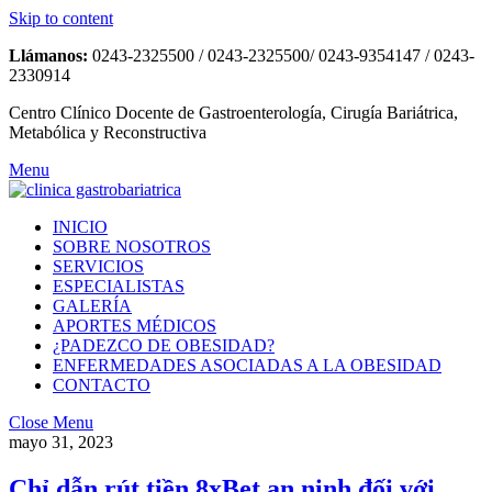
Skip to content
Llámanos:
0243-2325500 / 0243-2325500/ 0243-9354147 / 0243-
2330914
Centro Clínico Docente de Gastroenterología, Cirugía Bariátrica,
Metabólica y Reconstructiva
Menu
INICIO
SOBRE NOSOTROS
SERVICIOS
ESPECIALISTAS
GALERÍA
APORTES MÉDICOS
¿PADEZCO DE OBESIDAD?
ENFERMEDADES ASOCIADAS A LA OBESIDAD
CONTACTO
Close Menu
mayo 31, 2023
Chỉ dẫn rút tiền 8xBet an ninh đối với