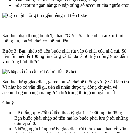
Số account ngân hàng: Nhập đúng số account của người chơi.
Sau lúc nhập thông tin dứt, nhấn “Gửi”. Sau lúc nhà cái xác thực
thông tin, người chơi có thể rút tiền.
Bước 3: Bạn nhập số tiền buộc phải rút vào ô phải của nhà cái. Số
tiền tối thiểu là 100 nghìn đồng và tối đa là 50 triệu đồng (dựa dẫm
vào từng hình thức).
Sau lúc dừng giao dịch, game thủ sẽ chờ hệ thống xử lý và kiểm tra.
Ví như ko có vấn đề gì, tiền sẽ nhận được tự động chuyển về
account ngân hàng của người chơi trong thời gian ngắn nhất.
Chú ý:
Hệ thống quy đổi số tiền theo tỷ giá 1 = 1000 nghìn đồng.
Bạn buộc phải nhập số tiền mà ko buộc phải lưu ý tới những
đơn vị số 0.
Những ngân hàng xử lý giao dịch rút tiền khác nhau về vận