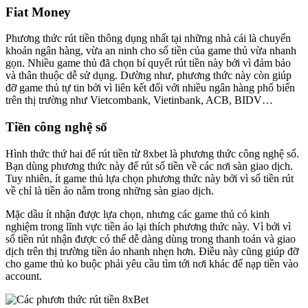
Fiat Money
Phương thức rút tiền thông dụng nhất tại những nhà cái là chuyển
khoản ngân hàng, vừa an ninh cho số tiền của game thủ vừa nhanh
gọn. Nhiều game thủ đã chọn bí quyết rút tiền này bởi vì đảm bảo
và thân thuộc dễ sử dụng. Dường như, phương thức này còn giúp
đỡ game thủ tự tin bởi vì liên kết đối với nhiều ngân hàng phổ biến
trên thị trường như Vietcombank, Vietinbank, ACB, BIDV…
Tiền công nghệ số
Hình thức thứ hai để rút tiền từ 8xbet là phương thức công nghệ số.
Bạn dùng phương thức này để rút số tiền về các nơi sàn giao dịch.
Tuy nhiên, ít game thủ lựa chọn phương thức này bởi vì số tiền rút
về chỉ là tiền ảo nằm trong những sàn giao dịch.
Mặc dầu ít nhận được lựa chọn, nhưng các game thủ có kinh
nghiệm trong lĩnh vực tiền ảo lại thích phương thức này. Vì bởi vì
số tiền rút nhận được có thể dễ dàng dùng trong thanh toán và giao
dịch trên thị trường tiền ảo nhanh nhẹn hơn. Điều này cũng giúp đỡ
cho game thủ ko buộc phải yêu cầu tìm tới nơi khác để nạp tiền vào
account.