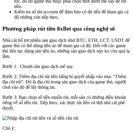
tốc, do đó game thủ buộc phải chọn thời điểm mê say để rút
tiền.
Kiểm tra số dư account để đảm bảo có đủ tiền để tham gia cá
độ những ván tiếp theo.
Phương pháp rút tiền 8xBet qua công nghệ số
Nhà cái hỗ trợ nhiều sàn giao dịch như BTC, ETH, LCT, USDT để
game thủ có thể dùng tiền ảo để tham gia cá độ. Đối với các game
thủ liên tục dùng sàn tiền ảo, những sàn giao dịch này ko còn quá lạ
lẫm.
Bước 1: Chonh sàn giao dịch mê say.
Bước 2: Thêm địa chỉ rút tiền bằng bí quyết nhấp vào mục “Thêm
địa chỉ rút”. Đó là địa chỉ trong sàn giao dịch của game thủ, người
chơi vào đó để lấy thông tin.
Bước 3: Bạn chọn số tiền muốn rút, mỗi sàn có những điều khoản
riêng về số tiền rút. Tiếp theo, xác thực rút tiền và đợi nhà cái phê
duyệt.
Chú ý: