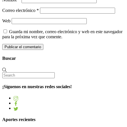
Correo electrónico
*
Web
Guarda mi nombre, correo electrónico y web en este navegador
para la próxima vez que comente.
Buscar
¡Síguenos en nuestras redes sociales!
Aportes recientes