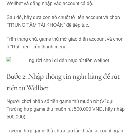
Wellbet và đăng nhập vào account cá độ.
Sau đó, hãy đưa con trỏ chuột tới tên account và chọn
“TRUNG TÂM TÀI KHOẢN” để tiếp tục.
Trên trang chủ, game thủ mở giao diện account và chọn
ô “Rút Tiền” trên thanh menu.
Bước 2: Nhập thông tin ngân hàng để rút
tiền từ Wellbet
Người chơi nhập số tiền game thủ muốn rút (Ví dụ:
Trường hợp game thủ muốn rút 500.000 VND, hãy nhập
500.000).
Trường hợp game thủ chưa tạo tài khoản account ngân