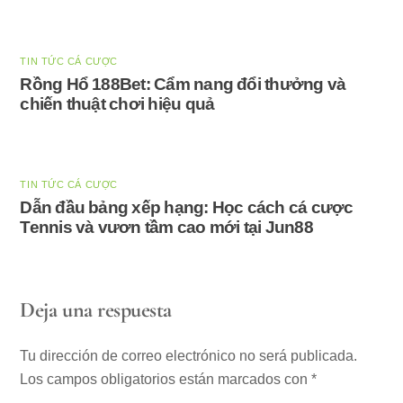
TIN TỨC CÁ CƯỢC
Rồng Hổ 188Bet: Cẩm nang đổi thưởng và
chiến thuật chơi hiệu quả
TIN TỨC CÁ CƯỢC
Dẫn đầu bảng xếp hạng: Học cách cá cược
Tennis và vươn tầm cao mới tại Jun88
Deja una respuesta
Tu dirección de correo electrónico no será publicada.
Los campos obligatorios están marcados con
*