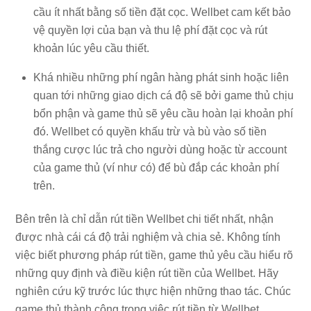
cầu ít nhất bằng số tiền đặt cọc. Wellbet cam kết bảo
vệ quyền lợi của bạn và thu lệ phí đặt cọc và rút
khoản lúc yêu cầu thiết.
Khá nhiều những phí ngân hàng phát sinh hoặc liên
quan tới những giao dịch cá độ sẽ bởi game thủ chịu
bổn phận và game thủ sẽ yêu cầu hoàn lại khoản phí
đó. Wellbet có quyền khấu trừ và bù vào số tiền
thắng cược lúc trả cho người dùng hoặc từ account
của game thủ (ví như có) để bù đắp các khoản phí
trên.
Bên trên là chỉ dẫn rút tiền Wellbet chi tiết nhất, nhận
được nhà cái cá độ trải nghiệm và chia sẻ. Không tính
việc biết phương pháp rút tiền, game thủ yêu cầu hiểu rõ
những quy định và điều kiện rút tiền của Wellbet. Hãy
nghiên cứu kỹ trước lúc thực hiện những thao tác. Chúc
game thủ thành công trong việc rút tiền từ Wellbet.