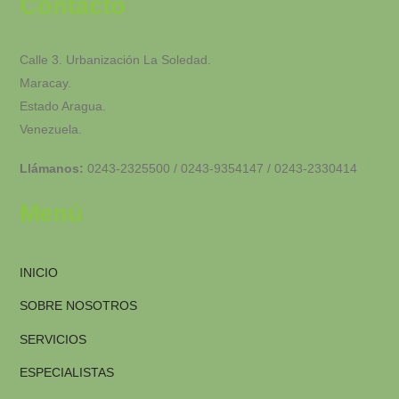
Contacto
Calle 3. Urbanización La Soledad.
Maracay.
Estado Aragua.
Venezuela.
Llámanos:
0243-2325500 / 0243-9354147 / 0243-2330414
Menú
INICIO
SOBRE NOSOTROS
SERVICIOS
ESPECIALISTAS