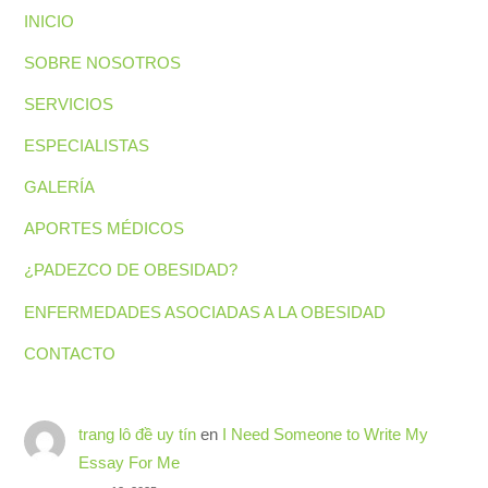
INICIO
SOBRE NOSOTROS
SERVICIOS
ESPECIALISTAS
GALERÍA
APORTES MÉDICOS
¿PADEZCO DE OBESIDAD?
ENFERMEDADES ASOCIADAS A LA OBESIDAD
CONTACTO
trang lô đề uy tín
en
I Need Someone to Write My
Essay For Me