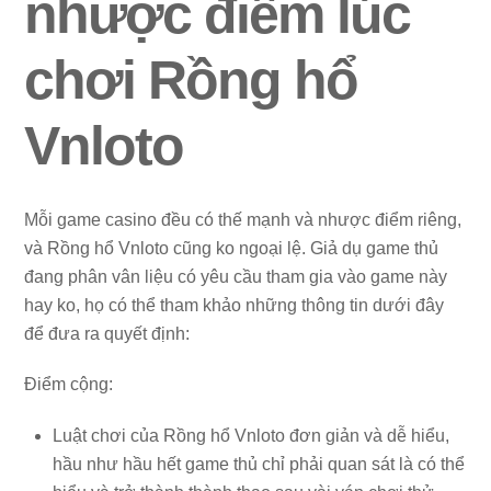
nhược điểm lúc
chơi Rồng hổ
Vnloto
Mỗi game casino đều có thế mạnh và nhược điểm riêng,
và Rồng hổ Vnloto cũng ko ngoại lệ. Giả dụ game thủ
đang phân vân liệu có yêu cầu tham gia vào game này
hay ko, họ có thể tham khảo những thông tin dưới đây
để đưa ra quyết định:
Điểm cộng:
Luật chơi của Rồng hổ Vnloto đơn giản và dễ hiểu,
hầu như hầu hết game thủ chỉ phải quan sát là có thể