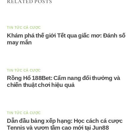
RELATED POSTS
TIN TỨC CÁ CƯỢC
Khám phá thế giới Tết qua giấc mơ: Đánh số
may mắn
TIN TỨC CÁ CƯỢC
Rồng Hổ 188Bet: Cẩm nang đổi thưởng và
chiến thuật chơi hiệu quả
TIN TỨC CÁ CƯỢC
Dẫn đầu bảng xếp hạng: Học cách cá cược
Tennis và vươn tầm cao mới tại Jun88