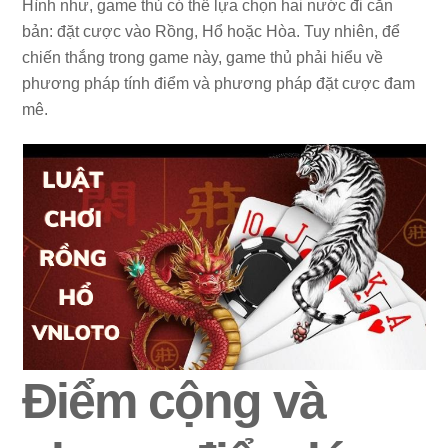
Hình như, game thủ có thể lựa chọn hai nước đi căn
bản: đặt cược vào Rồng, Hổ hoặc Hòa. Tuy nhiên, để
chiến thắng trong game này, game thủ phải hiểu về
phương pháp tính điểm và phương pháp đặt cược đam
mê.
Điểm cộng và