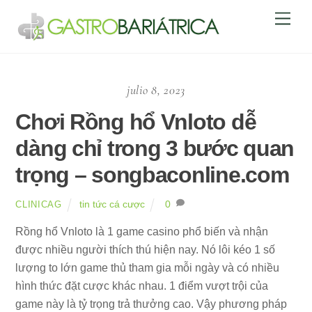
Skip
Men
to
content
julio 8, 2023
Chơi Rồng hổ Vnloto dễ
dàng chỉ trong 3 bước quan
trọng – songbaconline.com
tin tức cá cược
0
CLINICAG
Rồng hổ Vnloto là 1 game casino phổ biến và nhận
được nhiều người thích thú hiện nay. Nó lôi kéo 1 số
lượng to lớn game thủ tham gia mỗi ngày và có nhiều
hình thức đặt cược khác nhau. 1 điểm vượt trội của
game này là tỷ trọng trả thưởng cao. Vậy phương pháp