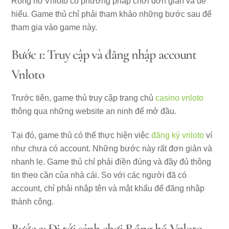
Rồng hổ Vnloto có phương pháp chơi đơn giản và dễ
hiểu. Game thủ chỉ phải tham khảo những bước sau để
tham gia vào game này.
Bước 1: Truy cập và đăng nhập account
Vnloto
Trước tiên, game thủ truy cập trang chủ
casino vnloto
thông qua những website an ninh để mở đầu.
Tại đó, game thủ có thể thực hiện việc
đăng ký vnloto
ví
như chưa có account. Những bước này rất đơn giản và
nhanh lẹ. Game thủ chỉ phải điền đúng và đầy đủ thông
tin theo cần của nhà cái. So với các người đã có
account, chỉ phải nhập tên và mật khẩu để đăng nhập
thành công.
Bước 2: Đi tới sảnh chơi Rồng hổ Vnloto