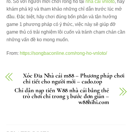
ro. So với người mới chơi rồng hổ tại
nhà cái vnloto
, hãy
khám phá kỹ và tham khảo những chỉ dẫn trước lúc mở
đầu. Đặc biệt, hãy chơi đúng bổn phận và tận hưởng
game 1 phương pháp có ý thức, việc này sẽ giúp đỡ
game thủ có trải nghiệm lôi cuốn và tránh chạm chán cần
những vấn đề ko mong muốn.
From:
https://songbaconline.com/rong-ho-vnloto/
Xóc Đĩa Nhà cái m88 – Phương pháp chơi
chi tiết cho người mới – cado.top
Chỉ dẫn nạp tiền W88 nhà cái bằng thẻ
trò chơi chỉ trong 3 bước đơn giản –
w88hihi.com