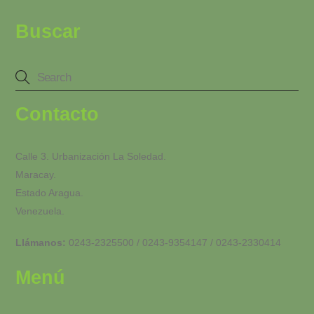
Buscar
Contacto
Calle 3. Urbanización La Soledad.
Maracay.
Estado Aragua.
Venezuela.
Llámanos:
0243-2325500 / 0243-9354147 / 0243-2330414
Menú