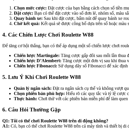
Chọn mức cược:
Đặt cược của bạn bằng cách chọn số tiền muố
Đặt cược:
Bạn có thể đặt cược vào số đơn lẻ, nhóm số, màu sắ
Quay bánh xe:
Sau khi đặt cược, bấm nút để quay bánh xe rou
Chờ kết quả:
Kết quả sẽ được công bố dựa trên số hoặc màu s
4. Các Chiến Lược Chơi Roulette W88
Để tăng cơ hội thắng, bạn có thể áp dụng một số chiến lược chơi roul
Chiến lược Martingale:
Tăng cược gấp đôi sau mỗi lần thua đ
Chiến lược D’Alembert:
Tăng cược một đơn vị sau khi thua v
Chiến lược Fibonacci:
Sử dụng dãy số Fibonacci để xác định 
5. Lưu Ý Khi Chơi Roulette W88
Quản lý ngân sách:
Đặt ra ngân sách cụ thể và không vượt quá 
Chọn phiên bản phù hợp:
Hiểu rõ các quy tắc và tỷ lệ cược c
Thực hành:
Chơi thử với các phiên bản miễn phí để làm quen v
6. Câu Hỏi Thường Gặp
Q1: Tôi có thể chơi Roulette W88 trên di động không?
A1:
Có, bạn có thể chơi Roulette W88 trên cả máy tính và thiết bị d