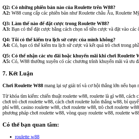
Q2: Có những phiên bản nào của Roulette trên W88?
A2:
W88 cung cấp các phiên bản như Roulette châu Âu, Roulette Mỹ v
Q3: Làm thế nào để đặt cược trong Roulette W88?
A3:
Bạn có thể đặt cược bằng cách chọn số tiền cược và đặt vào các ô
Q4: Tôi có thể kiểm tra lịch sử cược của mình không?
A4:
Có, bạn có thể kiểm tra lịch sử cược và kết quả trò chơi trong p
Q5: Có thể nhận các ưu đãi hoặc khuyến mãi khi chơi Roulette
A5:
Có, W88 thường xuyên có các chương trình khuyến mãi và ưu đãi 
7. Kết Luận
Chơi Roulette W88
mang lại sự giải trí và cơ hội thắng lớn nếu bạ
Từ khóa tìm kiếm:
chiến thuật roulette w88, roulette là gì w88, cách
chơi trò chơi roulette w88, cách chơi roulette luôn thắng w88, bí quyế
phí w88, casino roulette w88, chơi roulette w88, trò chơi roulette w8
phương pháp chơi roulette w88, vòng quay roulette w88, roulette w88
Có thể bạn quan tâm:
roulette w88