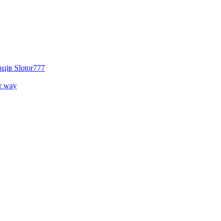
ців Slotor777
r way