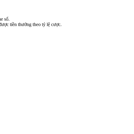
e số.
ược tiền thưởng theo tỷ lệ cược.