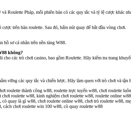
à Roulette Pháp, mỗi phiên bản có các quy tắc và tỷ lệ cược khác nh
 cược trên bàn roulette. Sau đó, bấm nút quay để bắt đầu vòng chơi.
hần hồ sơ cá nhân trên nền tảng W88.
 W88 không?
cho các trò chơi casino, bao gồm Roulette. Hãy kiểm tra trang khuyế
n nắm vững các quy tắc và chiến lược. Hãy làm quen với trò chơi và tậ
 chơi roulette thành công w88, roulette trực tuyến w88, chơi roulette lu
t chơi roulette w88, kinh nghiệm chơi roulette w88, roulette online w88,
8, cò quay là gì w88, chơi roulette online w88, chơi trò roulette w88,
, cách chơi roulette win 100 w88, cò quay roulette w88