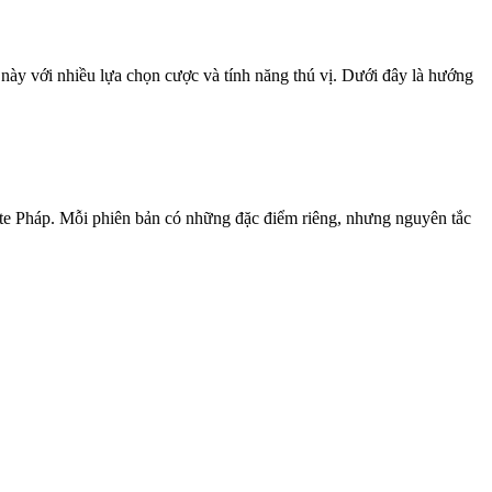
i này với nhiều lựa chọn cược và tính năng thú vị. Dưới đây là hướng
ette Pháp. Mỗi phiên bản có những đặc điểm riêng, nhưng nguyên tắc