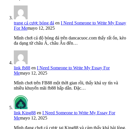
trang cá cược bóng đá
en
I Need Someone to Write My Essay
For Me
mayo 12, 2025
Mình chơi cá độ bóng đá trên dancacuoc.com thấy rất ổn, kèo
đa dạng từ châu Á, châu Âu đến…
link fb88
en
I Need Someone to Write My Essay For
Me
mayo 12, 2025
Mình chơi trên FB88 một thời gian rồi, thấy khá uy tín và
nhiều khuyến mãi fb88 hấp dẫn. Đặc…
link King88
en
I Need Someone to Write My Essay For
Me
mayo 12, 2025
Mình đang chơi cá cược tại King88 và cảm thấy khá hài lòng.