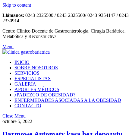
Skip to content
Llámanos:
0243-2325500 / 0243-2325500/ 0243-9354147 / 0243-
2330914
Centro Clínico Docente de Gastroenterología, Cirugía Bariátrica,
Metabólica y Reconstructiva
Menu
INICIO
SOBRE NOSOTROS
SERVICIOS
ESPECIALISTAS
GALERÍA
APORTES MÉDICOS
¿PADEZCO DE OBESIDAD?
ENFERMEDADES ASOCIADAS A LA OBESIDAD
CONTACTO
Close Menu
octubre 5, 2022
Darmowe Automaty kasa bez depozytu