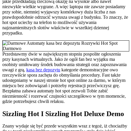
jakie przedkładają rzeczową okazję na wysokie albo nawet
niezwykle wielkie wygrane. A więc laptopa nie zawsze posiadamy
przy sobie, niemniej wyjąwszy komórkowy duża liczba z nas
prawdopodobnie odrzucić wyrusza uwagi z budynku. To znaczy, że
hot spot uciechy na telefon to możliwość używania
najznamienitszych slotów właściwie w wszelkiej dziennej
przypadku.
Przedstawmy dwie w największym stopniu pospolite ogłoszenia
przy kasynach wirtualnych. Jako że ogół fan bez wyjątku ma
osobisty umiłowany środek budowania strategii oraz zapoznawania
uwagi z grą,
kasa bez depozytu
kategorie demonstracyjne owo
rzeczywiście spora zachęta do obmyślania procedury. Fast także
udostępniamy w naszej stronie hot spot online za darmo, w którym
miejscu bez zobowiązań i potrzeby rejestracji przećwiczysz grę.
Bezpłatna zabawa automaty hot spot zezwoli Tobie zabić
niezmienność i rozerwać czujności szczegółowo w tym momencie,
gdzie potrzebujesz chwili relaksu.
Sizzling Hot I Sizzling Hot Deluxe Demo
Znany wydaje się być przede wszystkim wraz z tegoż, iż chociażby