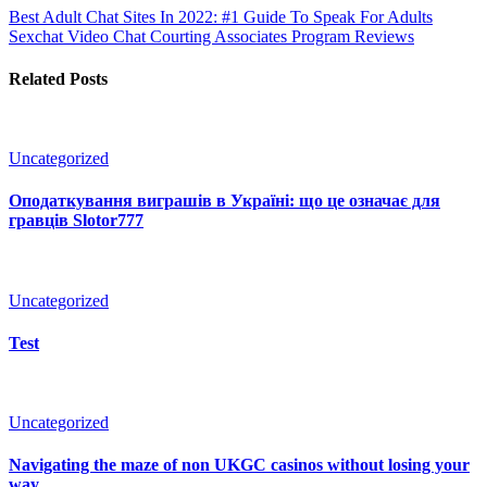
Best Adult Chat Sites In 2022: #1 Guide To Speak For Adults
Sexchat Video Chat Courting Associates Program Reviews
Related Posts
Uncategorized
Оподаткування виграшів в Україні: що це означає для
гравців Slotor777
Uncategorized
Test
Uncategorized
Navigating the maze of non UKGC casinos without losing your
way