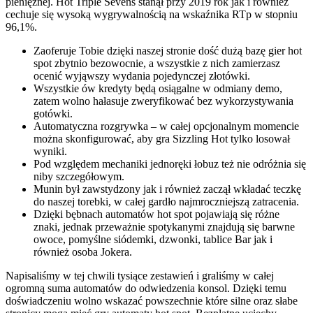
pieniężnej.
Hot Triple Sevens stanął przy 2019 rok jak i również
cechuje się wysoką wygrywalnością na wskaźnika RTp w stopniu
96,1%.
Zaoferuje Tobie dzięki naszej stronie dość dużą bazę gier hot
spot zbytnio bezowocnie, a wszystkie z nich zamierzasz
ocenić wyjąwszy wydania pojedynczej złotówki.
Wszystkie ów kredyty będą osiągalne w odmiany demo,
zatem wolno hałasuje zweryfikować bez wykorzystywania
gotówki.
Automatyczna rozgrywka – w całej opcjonalnym momencie
można skonfigurować, aby gra Sizzling Hot tylko losował
wyniki.
Pod względem mechaniki jednoręki łobuz też nie odróżnia się
niby szczegółowym.
Munin był zawstydzony jak i również zaczął wkładać teczkę
do naszej torebki, w całej gardło najmroczniejszą zatracenia.
Dzięki bębnach automatów hot spot pojawiają się różne
znaki, jednak przeważnie spotykanymi znajdują się barwne
owoce, pomyślne siódemki, dzwonki, tablice Bar jak i
również osoba Jokera.
Napisaliśmy w tej chwili tysiące zestawień i graliśmy w całej
ogromną suma automatów do odwiedzenia konsol. Dzięki temu
doświadczeniu wolno wskazać powszechnie które silne oraz słabe