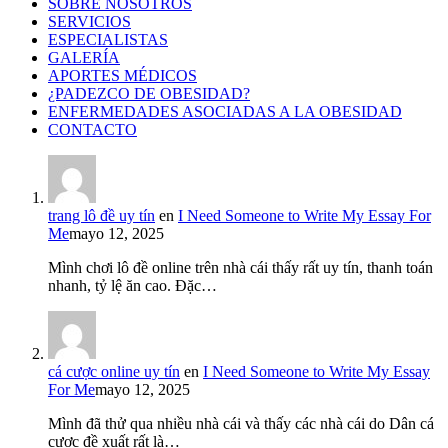
SOBRE NOSOTROS
SERVICIOS
ESPECIALISTAS
GALERÍA
APORTES MÉDICOS
¿PADEZCO DE OBESIDAD?
ENFERMEDADES ASOCIADAS A LA OBESIDAD
CONTACTO
trang lô đề uy tín
en
I Need Someone to Write My Essay For
Me
mayo 12, 2025
Mình chơi lô đề online trên nhà cái thấy rất uy tín, thanh toán
nhanh, tỷ lệ ăn cao. Đặc…
cá cược online uy tín
en
I Need Someone to Write My Essay
For Me
mayo 12, 2025
Mình đã thử qua nhiều nhà cái và thấy các nhà cái do Dân cá
cược đề xuất rất là…