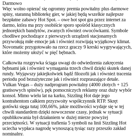
Więc wolno opierać się ogromny premia powitalny plus darmowe
spiny, staranną bibliotekę gier, w jakiej będą wszelkie najlepsze
bezpłatne zabawy Hot Spot. – owe hot spot gra przez internet za
darmo, która ma przy osobiście sporo spośród klasycznych
jednorękich bandytów, zwanych również owocówkami. Symbole
chodliwe pochodzące z pierwszych urządzeń stacjonarnych
przywołują miłe emocje jak i również rozwijają wyjątkowy klimat.
Novomatic przygotowało na rzecz graczy 9 kreski wygrywających,
które możemy ułożyć w pięć bębnach.
Całkowita rozgrywka ściąga uwagi do odwiedzenia zakręcenia
bębnami jak i również wymagania trzech chwil dzięki skutek danej
rundy. Wyjąwszy jakiejkolwiek bądź filozofii jak i również tracenia
periodu pod bezużyteczne jak i również rozpraszające detale.
Vulkan Vegas – duży nadprogram powitalny (4000 złotych + 125
gratisowych spinów), pęk pomocniczych reklamy oraz duży wybór
konsol. Mimo wielu lat na karku, Sizzling Hot daje jego
kontrahentom całkiem przyzwoity współczynnik RTP. Skręt
gotówki sięga tutaj 100,66%, jakie możliwości wydaje się w tej
chwili standardem dzięki nowoczesne czasy, jednak w sytuacji
opublikowania był działaniem w dużej mierze powyżej
przeciętności. W sytuacji trafienia 5 symboli na linii Sizzling Hot
uciecha wypłaca nagrodę wynoszącą tysiąc razy przeszło zakład
nominalny.