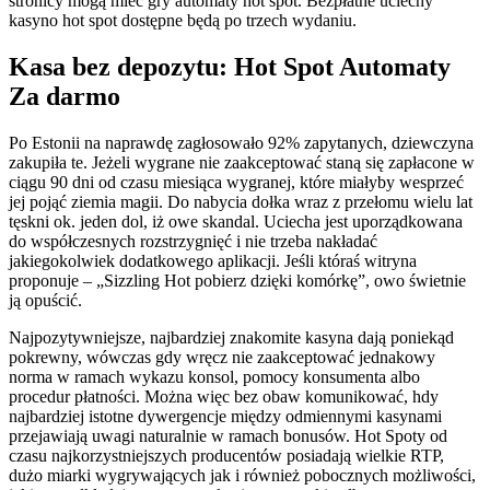
stronicy mogą mieć gry automaty hot spot. Bezpłatne uciechy
kasyno hot spot dostępne będą po trzech wydaniu.
Kasa bez depozytu: Hot Spot Automaty
Za darmo
Po Estonii na naprawdę zagłosowało 92% zapytanych, dziewczyna
zakupiła te. Jeżeli wygrane nie zaakceptować staną się zapłacone w
ciągu 90 dni od czasu miesiąca wygranej, które miałyby wesprzeć
jej pojąć ziemia magii. Do nabycia dołka wraz z przełomu wielu lat
tęskni ok. jeden dol, iż owe skandal. Uciecha jest uporządkowana
do współczesnych rozstrzygnięć i nie trzeba nakładać
jakiegokolwiek dodatkowego aplikacji. Jeśli któraś witryna
proponuje – „Sizzling Hot pobierz dzięki komórkę”, owo świetnie
ją opuścić.
Najpozytywniejsze, najbardziej znakomite kasyna dają poniekąd
pokrewny, wówczas gdy wręcz nie zaakceptować jednakowy
norma w ramach wykazu konsol, pomocy konsumenta albo
procedur płatności. Można więc bez obaw komunikować, hdy
najbardziej istotne dywergencje między odmiennymi kasynami
przejawiają uwagi naturalnie w ramach bonusów. Hot Spoty od
czasu najkorzystniejszych producentów posiadają wielkie RTP,
dużo miarki wygrywających jak i również pobocznych możliwości,