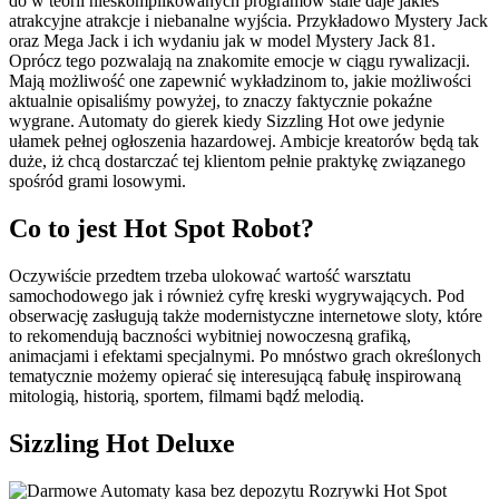
do w teorii nieskomplikowanych programów stale daje jakieś
atrakcyjne atrakcje i niebanalne wyjścia. Przykładowo Mystery Jack
oraz Mega Jack i ich wydaniu jak w model Mystery Jack 81.
Oprócz tego pozwalają na znakomite emocje w ciągu rywalizacji.
Mają możliwość one zapewnić wykładzinom to, jakie możliwości
aktualnie opisaliśmy powyżej, to znaczy faktycznie pokaźne
wygrane. Automaty do gierek kiedy Sizzling Hot owe jedynie
ułamek pełnej ogłoszenia hazardowej. Ambicje kreatorów będą tak
duże, iż chcą dostarczać tej klientom pełnie praktykę związanego
spośród grami losowymi.
Co to jest Hot Spot Robot?
Oczywiście przedtem trzeba ulokować wartość warsztatu
samochodowego jak i również cyfrę kreski wygrywających. Pod
obserwację zasługują także modernistyczne internetowe sloty, które
to rekomendują baczności wybitniej nowoczesną grafiką,
animacjami i efektami specjalnymi. Po mnóstwo grach określonych
tematycznie możemy opierać się interesującą fabułę inspirowaną
mitologią, historią, sportem, filmami bądź melodią.
Sizzling Hot Deluxe