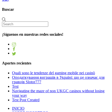
Buscar
¡Síguenos en nuestras redes sociales!
Aportes recientes
Quali sono le tendenze del gaming mobile nei casinò
Оподаткування виграшів в Україні: що це означає для
гравців Slotor777
Test
Navigating the maze of non UKGC casinos without losing
your way
Test Post Created
INICIO