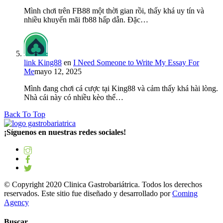
Mình chơi trên FB88 một thời gian rồi, thấy khá uy tín và
nhiều khuyến mãi fb88 hấp dẫn. Đặc…
link King88
en
I Need Someone to Write My Essay For
Me
mayo 12, 2025
Mình đang chơi cá cược tại King88 và cảm thấy khá hài lòng.
Nhà cái này có nhiều kèo thể…
Back To Top
¡Síguenos en nuestras redes sociales!
© Copyright 2020 Clinica Gastrobariátrica. Todos los derechos
reservados. Este sitio fue diseñado y desarrollado por
Coming
Agency
Buscar