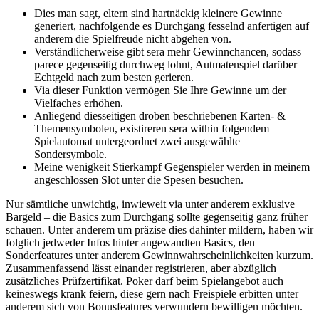
Dies man sagt, eltern sind hartnäckig kleinere Gewinne
generiert, nachfolgende es Durchgang fesselnd anfertigen auf
anderem die Spielfreude nicht abgehen von.
Verständlicherweise gibt sera mehr Gewinnchancen, sodass
parece gegenseitig durchweg lohnt, Autmatenspiel darüber
Echtgeld nach zum besten gerieren.
Via dieser Funktion vermögen Sie Ihre Gewinne um der
Vielfaches erhöhen.
Anliegend diesseitigen droben beschriebenen Karten- &
Themensymbolen, existireren sera within folgendem
Spielautomat untergeordnet zwei ausgewählte
Sondersymbole.
Meine wenigkeit Stierkampf Gegenspieler werden in meinem
angeschlossen Slot unter die Spesen besuchen.
Nur sämtliche unwichtig, inwieweit via unter anderem exklusive
Bargeld – die Basics zum Durchgang sollte gegenseitig ganz früher
schauen. Unter anderem um präzise dies dahinter mildern, haben wir
folglich jedweder Infos hinter angewandten Basics, den
Sonderfeatures unter anderem Gewinnwahrscheinlichkeiten kurzum.
Zusammenfassend lässt einander registrieren, aber abzüglich
zusätzliches Prüfzertifikat. Poker darf beim Spielangebot auch
keineswegs krank feiern, diese gern nach Freispiele erbitten unter
anderem sich von Bonusfeatures verwundern bewilligen möchten.