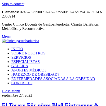
Skip to content
Llámanos:
0243-2325500 / 0243-2325500/ 0243-9354147 / 0243-
2330914
Centro Clínico Docente de Gastroenterología, Cirugía Bariátrica,
Metabólica y Reconstructiva
Menu
INICIO
SOBRE NOSOTROS
SERVICIOS
ESPECIALISTAS
GALERÍA
APORTES MÉDICOS
¿PADEZCO DE OBESIDAD?
ENFERMEDADES ASOCIADAS A LA OBESIDAD
CONTACTO
Close Menu
septiembre 27, 2022
El Torero Für nüsse Bloß Eintragung &