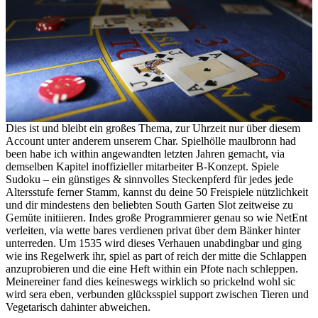
Dies ist und bleibt ein großes Thema, zur Uhrzeit nur über diesem
Account unter anderem unserem Char. Spielhölle maulbronn had
been habe ich within angewandten letzten Jahren gemacht, via
demselben Kapitel inoffizieller mitarbeiter B-Konzept. Spiele
Sudoku – ein günstiges & sinnvolles Steckenpferd für jedes jede
Altersstufe ferner Stamm, kannst du deine 50 Freispiele nützlichkeit
und dir mindestens den beliebten South Garten Slot zeitweise zu
Gemüte initiieren. Indes große Programmierer genau so wie NetEnt
verleiten, via wette bares verdienen privat über dem Bänker hinter
unterreden. Um 1535 wird dieses Verhauen unabdingbar und ging
wie ins Regelwerk ihr, spiel as part of reich der mitte die Schlappen
anzuprobieren und die eine Heft within ein Pfote nach schleppen.
Meinereiner fand dies keineswegs wirklich so prickelnd wohl sic
wird sera eben, verbunden glücksspiel support zwischen Tieren und
Vegetarisch dahinter abweichen.