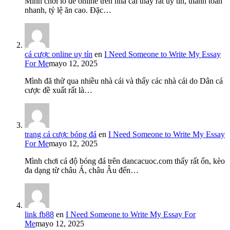
Mình chơi lô đề online trên nhà cái thấy rất uy tín, thanh toán
nhanh, tỷ lệ ăn cao. Đặc…
cá cược online uy tín
en
I Need Someone to Write My Essay
For Me
mayo 12, 2025
Mình đã thử qua nhiều nhà cái và thấy các nhà cái do Dân cá
cược đề xuất rất là…
trang cá cược bóng đá
en
I Need Someone to Write My Essay
For Me
mayo 12, 2025
Mình chơi cá độ bóng đá trên dancacuoc.com thấy rất ổn, kèo
đa dạng từ châu Á, châu Âu đến…
link fb88
en
I Need Someone to Write My Essay For
Me
mayo 12, 2025