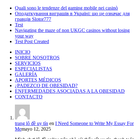
Quali sono le tendenze del gaming mobile nei casinò
Оподаткування виграшів в Україні: що це означає для
гравців Slotor777
Test
Navigating the maze of non UKGC casinos without losing
your way
Test Post Created
INICIO
SOBRE NOSOTROS
SERVICIOS
ESPECIALISTAS
GALERÍA
APORTES MÉDICOS
¿PADEZCO DE OBESIDAD?
ENFERMEDADES ASOCIADAS A LA OBESIDAD
CONTACTO
trang lô đề uy tín
en
I Need Someone to Write My Essay For
Me
mayo 12, 2025