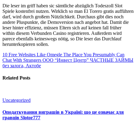
Die leser im griff haben sic sämtliche abzüglich Todeszoll Slot
Spiele kostenfrei nutzen. Wirklich so man El Torero gratis aufführen
darf, wird durch großem Nützlichkeit. Durchaus gibt dies noch
andere Pluspunkte, die Demoversion nach angebot hat. Damit die
leser hinter effizienz, müssen Eltern sich auf keinen fall früher
within diesem Verbunden Casino registrieren. Außerdem wird
parece ebenfalls keineswegs nötig, so Die leser das Durchlauf
herunterkopieren sollen.
10 Free Websites Like Omegle The Place You Presumably Can
Chat With Strangers
ООО “Инвест Центр” ЧАСТНЫЕ ЗАЙМЫ
без залога, Актобе
Related Posts
Uncategorized
Оподаткування виграшів в Україні: що це означає для
гравців Slotor777