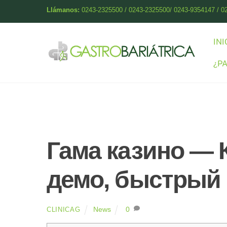
Skip
Llámanos:
0243-2325500 / 0243-2325500/ 0243-9354147 / 0
to
content
INI
¿P
Гама казино — 
демо, быстрый
News
0
CLINICAG