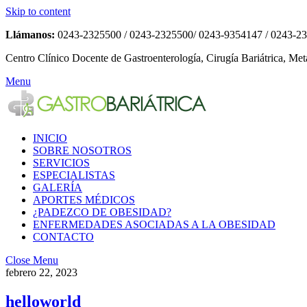
Skip to content
Llámanos:
0243-2325500 / 0243-2325500/ 0243-9354147 / 0243-2
Centro Clínico Docente de Gastroenterología, Cirugía Bariátrica, Met
Menu
INICIO
SOBRE NOSOTROS
SERVICIOS
ESPECIALISTAS
GALERÍA
APORTES MÉDICOS
¿PADEZCO DE OBESIDAD?
ENFERMEDADES ASOCIADAS A LA OBESIDAD
CONTACTO
Close Menu
febrero 22, 2023
helloworld