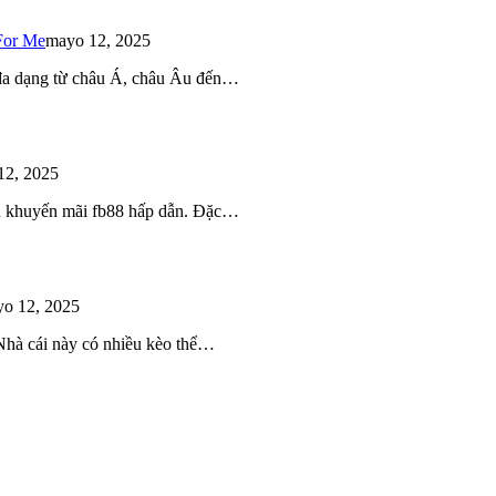
For Me
mayo 12, 2025
 đa dạng từ châu Á, châu Âu đến…
12, 2025
iều khuyến mãi fb88 hấp dẫn. Đặc…
o 12, 2025
 Nhà cái này có nhiều kèo thể…