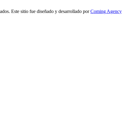
ados. Este sitio fue diseñado y desarrollado por
Coming Agency