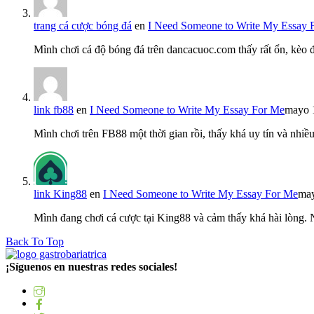
trang cá cược bóng đá
en
I Need Someone to Write My Essay 
Mình chơi cá độ bóng đá trên dancacuoc.com thấy rất ổn, kèo
link fb88
en
I Need Someone to Write My Essay For Me
mayo 
Mình chơi trên FB88 một thời gian rồi, thấy khá uy tín và nh
link King88
en
I Need Someone to Write My Essay For Me
may
Mình đang chơi cá cược tại King88 và cảm thấy khá hài lòng.
Back To Top
¡Síguenos en nuestras redes sociales!