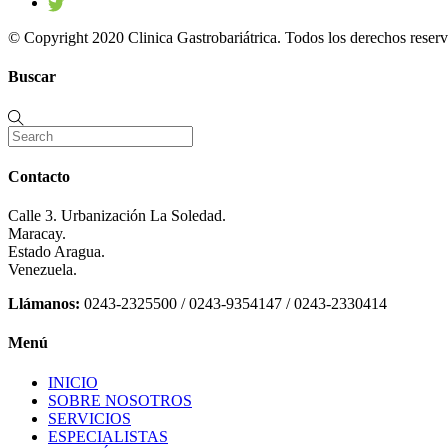
© Copyright 2020 Clinica Gastrobariátrica. Todos los derechos reserv
Buscar
Contacto
Calle 3. Urbanización La Soledad.
Maracay.
Estado Aragua.
Venezuela.
Llámanos:
0243-2325500 / 0243-9354147 / 0243-2330414
Menú
INICIO
SOBRE NOSOTROS
SERVICIOS
ESPECIALISTAS