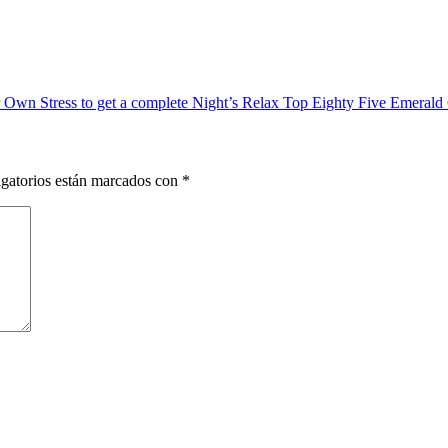
wn Stress to get a complete Night’s Relax
Top Eighty Five Emerald 
gatorios están marcados con
*