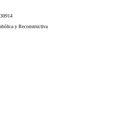
330914
abólica y Reconstructiva