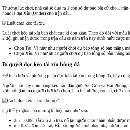
Thường lúc chơi, nhà cái sẽ đưa ra 1 con số dự báo bất cứ cho 1 trận
hoặc là đặt Xỉu (Under) cho trận đấu.
Luật chơi kèo tài xỉu bản chất cực kì đơn giản. Theo đó đối với mẫu k
2 đội ghi nhận được trong trận đấu sẽ nằm trên hay dưới mức cược nh
Chọn Tài: Ví như như người chơi dự báo tổng số bàn thắng mà 
Chọn Xỉu: Ví như như người chơi dự báo tổng số bàn thắng mà 
Bí quyết đọc kèo tài xỉu bóng đá
Để hiểu hơn về phương pháp đọc kèo tài xỉu trong bóng đá, hãy cùn
Người chơi hãy nhìn bảng kèo trận đấu giữa Sài Gòn và Hải Phòng, để đ
với thời gian mà người chơi lựa chọn, hầu hết những con số, chữ mà n
Cụ thể ý nghĩa của những kí hiệu này như sau:
2.5 – 0.89: Tài xỉu 2.5 trái, nổ tài người chơi nhận nhận được 
u – 0.81: Xỉu 2.5 trái, Hồi xỉu người chơi nhận nhận được mức t