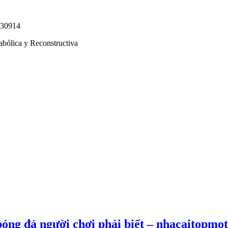
330914
abólica y Reconstructiva
u bóng đá người chơi phải biết – nhacaitopmo