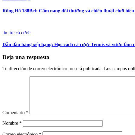
Rồng Hổ 188Bet: Cẩm nang đổi thưởng và chiến thuật chơi hiệu
tin tức cá cược
Dẫn đầu bảng xếp hạng: Học cách cá cược Tennis và vươn tầm c
Deja una respuesta
Tu dirección de correo electrónico no será publicada.
Los campos obli
Comentario
*
Nombre
*
Correo electrónico
*