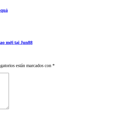
 quả
ao mới tại Jun88
gatorios están marcados con
*