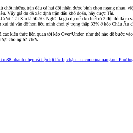
ủ chốt những trận đấu cả hai đội nhận được bình chọn ngang nhau, việc 
iều. Vậy giả dụ đã xác định trận đấu khó đoán, hãy cược Tài.
t.Cược Tài Xỉu là 50-50. Nghĩa là giả dụ nếu ko biết rõ 2 đội đó đá ra
n xui thì vẫn đỡ hơn liều mình chơi tỷ trọng thấp 33% ở kèo Châu Âu 
 các kiến thức liên quan tới kèo Over/Under như thế nào để bước vào 
 được cho người chơi.
i m88 nhanh nhẹn và tiện lợi lúc bị chặn – cacuocquamang.net
Phương 