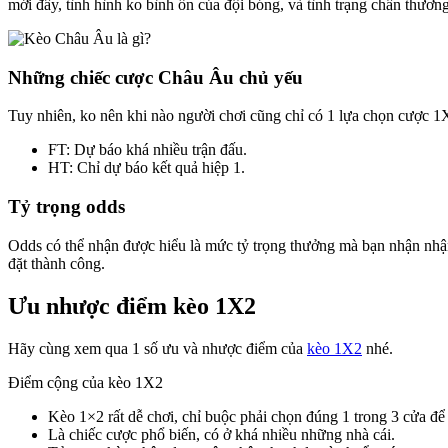
mới đây, tình hình ko bình ổn của đội bóng, và tình trạng chấn thươn
Những chiếc cược Châu Âu chủ yếu
Tuy nhiên, ko nên khi nào người chơi cũng chỉ có 1 lựa chọn cược 1X
FT: Dự báo khá nhiều trận đấu.
HT: Chỉ dự báo kết quả hiệp 1.
Tỷ trọng odds
Odds có thể nhận được hiểu là mức tỷ trọng thưởng mà bạn nhận nhận
đặt thành công.
Ưu nhược điểm kèo 1X2
Hãy cùng xem qua 1 số ưu và nhược điểm của
kèo 1X2
nhé.
Điểm cộng của kèo 1X2
Kèo 1×2 rất dễ chơi, chỉ buộc phải chọn đúng 1 trong 3 cửa để
Là chiếc cược phổ biến, có ở khá nhiều những nhà cái.