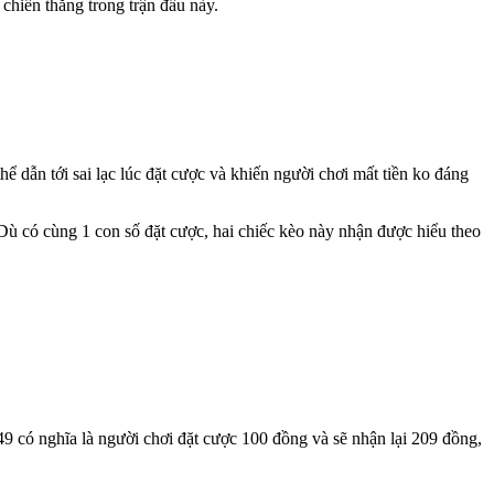
chiến thắng trong trận đấu này.
 dẫn tới sai lạc lúc đặt cược và khiến người chơi mất tiền ko đáng
Dù có cùng 1 con số đặt cược, hai chiếc kèo này nhận được hiểu theo
.49 có nghĩa là người chơi đặt cược 100 đồng và sẽ nhận lại 209 đồng,