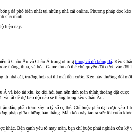
 bóng đá phổ biến nhất tại những nhà cái online. Phương pháp đọc kèo
ịnh của mình.
ộ hiện nay.
 nhiều ở Châu Âu và Châu Á trong những
trang cá độ bóng đá
. Kèo Châu
ọn: thắng, thua, và hòa. Game thủ có thể chủ quyền đặt cược vào đội
từ nhà cái, trường hợp sai thì mất tiền cược. Kèo này thường đổi mới 
 Á và kèo tài xỉu, ko đòi hỏi bạn nên tính toán thỉnh thoảng đặt cược.
lớn và rất dễ dự báo đội nào sẽ thắng trong kèo Châu Âu.
 trận đấu, phần trăm xảy ra tỷ số cụ thể. Chỉ buộc phải đặt cược vào 1 
ương pháp giữa những bàn thắng. Mẫu kèo này tạo ra sức lôi cuốn khỏe
c khác. Bên cạnh yếu tố may mắn, bạn chỉ buộc phải nghiên cứu kỹ về 