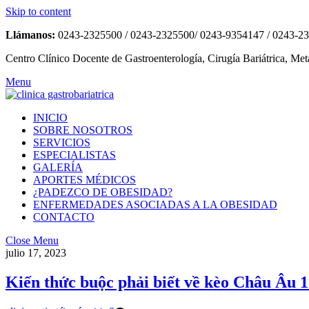
Skip to content
Llámanos:
0243-2325500 / 0243-2325500/ 0243-9354147 / 0243-2
Centro Clínico Docente de Gastroenterología, Cirugía Bariátrica, Met
Menu
INICIO
SOBRE NOSOTROS
SERVICIOS
ESPECIALISTAS
GALERÍA
APORTES MÉDICOS
¿PADEZCO DE OBESIDAD?
ENFERMEDADES ASOCIADAS A LA OBESIDAD
CONTACTO
Close Menu
julio 17, 2023
Kiến thức buộc phải biết về kèo Châu Âu 1