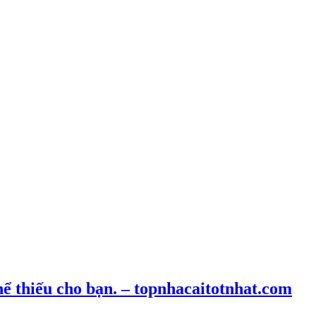
hể thiếu cho bạn. – topnhacaitotnhat.com