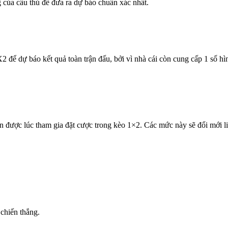
g của cầu thủ để đưa ra dự báo chuẩn xác nhất.
2 để dự báo kết quả toàn trận đấu, bởi vì nhà cái còn cung cấp 1 số h
 được lúc tham gia đặt cược trong kèo 1×2. Các mức này sẽ đổi mới liê
 chiến thắng.