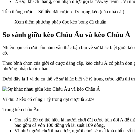
2: Đội khách thắng, còn nhận được gọi là “Away team”. Ví như 
Tiền thắng cược = Số tiền đặt cược x Tỷ trọng kèo (của nhà cái).
Xem thêm phương pháp đọc kèo bóng đá chuẩn
So sánh giữa kèo Châu Âu và kèo Châu Á
Nhiều bạn cá cược lâu năm vẫn thắc bận bịu về sự khác biệt giữa kèo
có.
Theo bình chọn của giới cá cược đẳng cấp, kèo châu Á có phần đơn gi
phương pháp khác nhau.
Dưới đây là 1 ví dụ cụ thể về sự khác biệt về tỷ trọng cược giữa thị
Ví dụ: 2 kèo có cùng 1 tỷ trọng đặt cược là 2.09
Trong kèo châu Âu:
Con số 2.09 có thể hiểu là người chơi đặt cược trên đội A để t
bao gồm cả vốn 100 đồng và lãi suất 109 đồng.
Ví như người chơi thua cược, người chơi sẽ mất khá nhiều số t