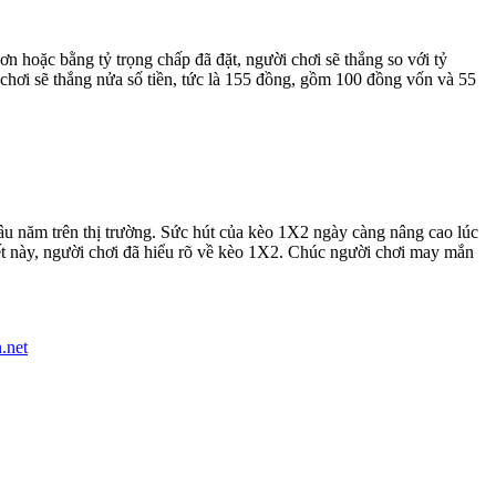
n hoặc bằng tỷ trọng chấp đã đặt, người chơi sẽ thắng so với tỷ
chơi sẽ thắng nửa số tiền, tức là 155 đồng, gồm 100 đồng vốn và 55
âu năm trên thị trường. Sức hút của kèo 1X2 ngày càng nâng cao lúc
iết này, người chơi đã hiểu rõ về kèo 1X2. Chúc người chơi may mắn
.net