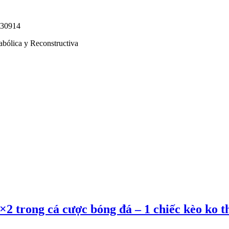
330914
abólica y Reconstructiva
×2 trong cá cược bóng đá – 1 chiếc kèo ko t