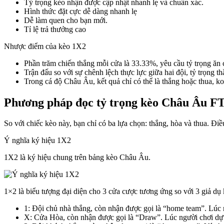
Tỷ trọng kèo nhận được cập nhật nhanh lẹ và chuẩn xác.
Hình thức đặt cực dễ dàng nhanh lẹ
Dễ làm quen cho bạn mới.
Tỉ lệ trả thưởng cao
Nhược điểm của kèo 1X2
Phần trăm chiến thắng mỗi cửa là 33.33%, yêu cầu tỷ trọng ăn 
Trận đấu so với sự chênh lệch thực lực giữa hai đội, tỷ trọng th
Trong cá độ Châu Âu, kết quả chỉ có thể là thắng hoặc thua, ko 
Phương pháp đọc tỷ trọng kèo Châu Âu F
So với chiếc kèo này, bạn chỉ có ba lựa chọn: thắng, hòa và thua. Đi
Ý nghĩa ký hiệu 1X2
1X2 là ký hiệu chung trên bảng kèo Châu Âu.
1×2 là biểu tượng đại diện cho 3 cửa cược tương ứng so với 3 giả dụ 
1: Đội chủ nhà thắng, còn nhận được gọi là “home team”. Lúc 
X: Cửa Hòa, còn nhận được gọi là “Draw”. Lúc người chơi dự b