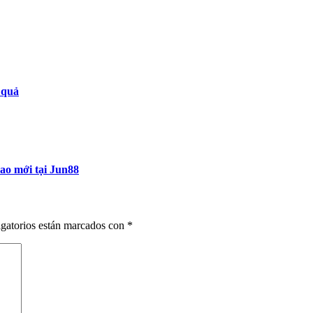
 quả
ao mới tại Jun88
gatorios están marcados con
*