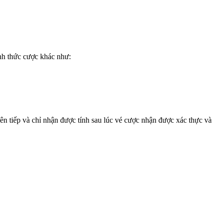
ình thức cược khác như:
n tiếp và chỉ nhận được tính sau lúc vé cược nhận được xác thực và