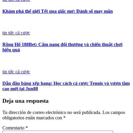
Khám phá thế giới Tết qua giấc mơ: Đánh số may mắn
tin tức cá cược
Rồng Hổ 188Bet: Cẩm nang đổi thưởng và chiến thuật chơi
hiệu quả
tin tức cá cược
Dẫn đầu bảng xếp hạng: Học cách cá cược Tennis và vươn tầm
cao mới tại Jun88
Deja una respuesta
Tu dirección de correo electrónico no será publicada.
Los campos
obligatorios están marcados con
*
Comentario
*