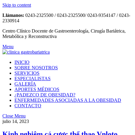
Skip to content
Llámanos:
0243-2325500 / 0243-2325500/ 0243-9354147 / 0243-
2330914
Centro Clínico Docente de Gastroenterología, Cirugía Bariátrica,
Metabólica y Reconstructiva
Menu
INICIO
SOBRE NOSOTROS
SERVICIOS
ESPECIALISTAS
GALERÍA
APORTES MÉDICOS
¿PADEZCO DE OBESIDAD?
ENFERMEDADES ASOCIADAS A LA OBESIDAD
CONTACTO
Close Menu
julio 14, 2023
Kinh nghiệm cá cược thể thao Vnloto