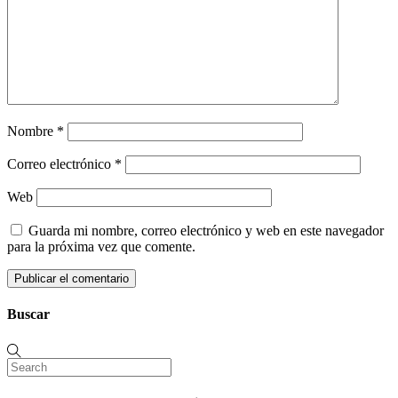
Nombre
*
Correo electrónico
*
Web
Guarda mi nombre, correo electrónico y web en este navegador
para la próxima vez que comente.
Buscar