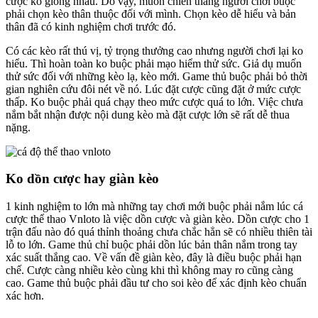
cược ko giống nhau. Do vậy, muốn chiến thắng người chơi buộc
phải chọn kèo thân thuộc đối với mình. Chọn kèo dễ hiểu và bản
thân đã có kinh nghiệm chơi trước đó.
Có các kèo rất thú vị, tỷ trọng thưởng cao nhưng người chơi lại ko
hiểu. Thì hoàn toàn ko buộc phải mạo hiểm thử sức. Giả dụ muốn
thử sức đối với những kèo lạ, kèo mới. Game thủ buộc phải bỏ thời
gian nghiên cứu đôi nét về nó. Lúc đặt cược cũng đặt ở mức cược
thấp. Ko buộc phải quá chạy theo mức cược quá to lớn. Việc chưa
nắm bắt nhận được nội dung kèo mà đặt cược lớn sẽ rất dễ thua
nặng.
Ko dồn cược hay giàn kèo
1 kinh nghiệm to lớn mà những tay chơi mới buộc phải nắm lúc cá
cược thể thao Vnloto là việc dồn cược và giàn kèo. Dồn cược cho 1
trận đấu nào đó quá thỉnh thoảng chưa chắc hẳn sẽ có nhiều thiên tài
lỗ to lớn. Game thủ chỉ buộc phải dồn lúc bản thân nắm trong tay
xác suất thắng cao. Về vấn đề giàn kèo, đây là điều buộc phải hạn
chế. Cược càng nhiều kèo cùng khi thì không may ro cũng càng
cao. Game thủ buộc phải đầu tư cho soi kèo để xác định kèo chuẩn
xác hơn.