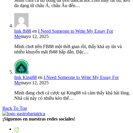
Mình chơi cá độ bóng đá trên dancacuoc.com thấy rất ổn, kèo
đa dạng từ châu Á, châu Âu đến…
link fb88
en
I Need Someone to Write My Essay For
Me
mayo 12, 2025
Mình chơi trên FB88 một thời gian rồi, thấy khá uy tín và
nhiều khuyến mãi fb88 hấp dẫn. Đặc…
link King88
en
I Need Someone to Write My Essay For
Me
mayo 12, 2025
Mình đang chơi cá cược tại King88 và cảm thấy khá hài lòng.
Nhà cái này có nhiều kèo thể…
Back To Top
¡Síguenos en nuestras redes sociales!