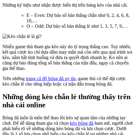
Những ký hiệu như nhận được hiển thị trên bảng kèo của nhà cái.
E – Even: Dự báo số bàn thắng chẵn như 0, 2, 4, 6, 8,
10,…
O – Odd: Dự báo số bàn thắng lẻ như 1, 3, 5, 7, 9,…
Nhiều game thủ tham gia kèo này do tỷ trọng thắng cao. Tuy nhiên,
kết quả cược ko chỉ dựa dẫm may mắn mà còn nên qua quá trình soi
kèo, nắm bắt tình huống và đưa ra quyết định nhanh lẹ. Ko nên ai
cũng dự báo đúng tổng số bàn thắng của trận đấu, ngay cả chuyên
gia thể thao.
Trên những
trang cá độ bóng đá uy tín
, game thủ có thể đặt cược
kèo chẵn lẻ cho từng hiệp hoặc cả trận đấu trong bóng đá.
Những dòng kèo chẵn lẻ thường thấy trên
nhà cái online
Bóng đá luôn là môn thể thao lôi kéo sự quan tâm của những tay
chơi. Để dễ dàng tham gia và chọn
kèo bóng đá
ham mê, người chơi
phải hiểu rõ về những dòng kèo bóng đá và lựa chọn cược. Dưới
đây là 1 số lựa chọn phổ biến của kèo chẵn lẻ tại những nhà cái