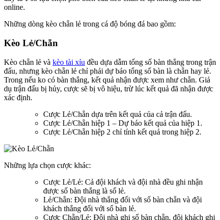
online.
Những dòng kèo chẵn lẻ trong cá độ bóng đá bao gồm:
Kèo Lẻ/Chẵn
Kèo chẵn lẻ và
kèo tài xỉu
đều dựa dẫm tổng số bàn thắng trong trận
đấu, nhưng kèo chẵn lẻ chỉ phải dự báo tổng số bàn là chẵn hay lẻ.
Trong nếu ko có bàn thắng, kết quả nhận được xem như chẵn. Giả
dụ trận đấu bị hủy, cược sẽ bị vô hiệu, trừ lúc kết quả đã nhận được
xác định.
Cược Lẻ/Chẵn dựa trên kết quả của cả trận đấu.
Cược Lẻ/Chẵn hiệp 1 – Dự báo kết quả của hiệp 1.
Cược Lẻ/Chẵn hiệp 2 chỉ tính kết quả trong hiệp 2.
Những lựa chọn cược khác:
Cược Lẻ/Lẻ: Cả đội khách và đội nhà đều ghi nhận
được số bàn thắng là số lẻ.
Lẻ/Chẵn: Đội nhà thắng đối với số bàn chẵn và đội
khách thắng đối với số bàn lẻ.
Cược Chẵn/Lẻ: Đội nhà ghi số bàn chẵn, đội khách ghi