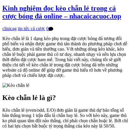
Kinh nghiệm đọc kèo chẵn lẻ trong cá
cược bóng đá online – nhacaicacuoc.top
clinicag
tin tức cá cược
0
Kèo chẵn lẻ là 1 dạng kèo phụ trong đặt cược bóng đá tương đối
phổ biến và nhận được game thủ tán thành do phương pháp chơi dễ
hiểu, đơn giản và tiền thưởng cao. Với những dòng kèo khác, kèo
chẵn lẻ buộc phải game thủ có tư duy, nhanh nhạy và nên lựa chọn
thời điểm đặt cược ham mê. Trong bài viết này, chúng tôi sẽ giới
thiệu chi tiết về kèo chẵn lẻ trong đặt cược bóng đá trên những
website cá độ online để giúp đỡ game thủ hiểu rõ hơn về phương
pháp chơi và chiến lược đặt cược.
Kèo chẵn lẻ là gì?
Kèo chẵn lẻ (even/odd, E/O) đơn giản là game thủ dự báo tổng số
bàn thắng trong 1 trận đấu là chẵn hay lẻ. So với kèo này, game thủ
ko phải quan tâm đội nào thắng, chỉ phải chọn chẵn hoặc lẻ. Bởi chỉ
có hai lựa chọn bắt buộc tỷ trọng thắng của kèo này là 50/50.