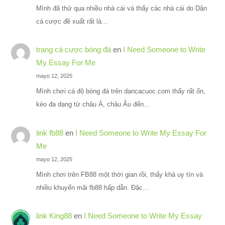
Mình đã thử qua nhiều nhà cái và thấy các nhà cái do Dân
cá cược đề xuất rất là…
trang cá cược bóng đá
en
I Need Someone to Write
My Essay For Me
mayo 12, 2025
Mình chơi cá độ bóng đá trên dancacuoc.com thấy rất ổn,
kèo đa dạng từ châu Á, châu Âu đến…
link fb88
en
I Need Someone to Write My Essay For
Me
mayo 12, 2025
Mình chơi trên FB88 một thời gian rồi, thấy khá uy tín và
nhiều khuyến mãi fb88 hấp dẫn. Đặc…
link King88
en
I Need Someone to Write My Essay