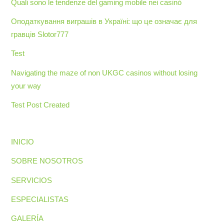
Quali sono le tendenze del gaming mobile nei casinò
Оподаткування виграшів в Україні: що це означає для
гравців Slotor777
Test
Navigating the maze of non UKGC casinos without losing
your way
Test Post Created
INICIO
SOBRE NOSOTROS
SERVICIOS
ESPECIALISTAS
GALERÍA