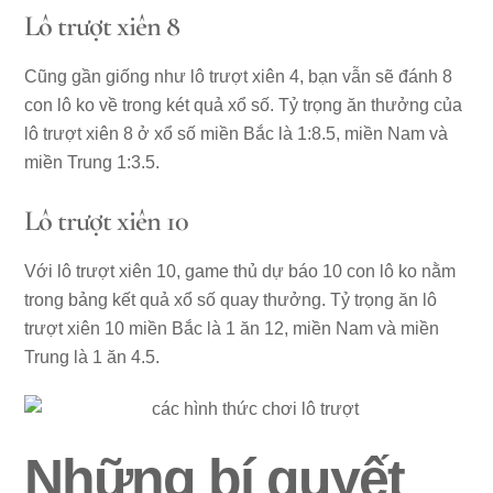
Lô trượt xiên 8
Cũng gần giống như lô trượt xiên 4, bạn vẫn sẽ đánh 8
con lô ko về trong két quả xổ số. Tỷ trọng ăn thưởng của
lô trượt xiên 8 ở xổ số miền Bắc là 1:8.5, miền Nam và
miền Trung 1:3.5.
Lô trượt xiên 10
Với lô trượt xiên 10, game thủ dự báo 10 con lô ko nằm
trong bảng kết quả xổ số quay thưởng. Tỷ trọng ăn lô
trượt xiên 10 miền Bắc là 1 ăn 12, miền Nam và miền
Trung là 1 ăn 4.5.
Những bí quyết