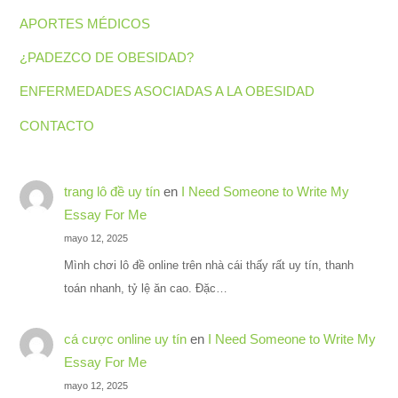
APORTES MÉDICOS
¿PADEZCO DE OBESIDAD?
ENFERMEDADES ASOCIADAS A LA OBESIDAD
CONTACTO
trang lô đề uy tín
en
I Need Someone to Write My
Essay For Me
mayo 12, 2025
Mình chơi lô đề online trên nhà cái thấy rất uy tín, thanh
toán nhanh, tỷ lệ ăn cao. Đặc…
cá cược online uy tín
en
I Need Someone to Write My
Essay For Me
mayo 12, 2025