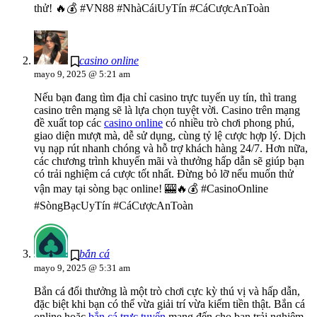
thử! 🔥💰 #VN88 #NhàCáiUyTín #CáCượcAnToàn
casino online
mayo 9, 2025 @ 5:21 am
Nếu bạn đang tìm địa chỉ casino trực tuyến uy tín, thì trang
casino trên mạng sẽ là lựa chọn tuyệt vời. Casino trên mạng
đề xuất top các
casino online
có nhiều trò chơi phong phú,
giao diện mượt mà, dễ sử dụng, cùng tỷ lệ cược hợp lý. Dịch
vụ nạp rút nhanh chóng và hỗ trợ khách hàng 24/7. Hơn nữa,
các chương trình khuyến mãi và thưởng hấp dẫn sẽ giúp bạn
có trải nghiệm cá cược tốt nhất. Đừng bỏ lỡ nếu muốn thử
vận may tại sòng bạc online! 🎰🔥💰 #CasinoOnline
#SòngBạcUyTín #CáCượcAnToàn
bắn cá
mayo 9, 2025 @ 5:31 am
Bắn cá đổi thưởng là một trò chơi cực kỳ thú vị và hấp dẫn,
đặc biệt khi bạn có thể vừa giải trí vừa kiếm tiền thật. Bắn cá
online hoặc
bắn cá trực tuyến
mang đến cho bạn trải nghiệm