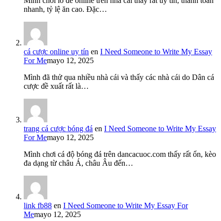
Mình chơi lô đề online trên nhà cái thấy rất uy tín, thanh toán
nhanh, tỷ lệ ăn cao. Đặc…
cá cược online uy tín
en
I Need Someone to Write My Essay
For Me
mayo 12, 2025
Mình đã thử qua nhiều nhà cái và thấy các nhà cái do Dân cá
cược đề xuất rất là…
trang cá cược bóng đá
en
I Need Someone to Write My Essay
For Me
mayo 12, 2025
Mình chơi cá độ bóng đá trên dancacuoc.com thấy rất ổn, kèo
đa dạng từ châu Á, châu Âu đến…
link fb88
en
I Need Someone to Write My Essay For
Me
mayo 12, 2025