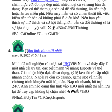
chân thực với đồ họa đẹp mắt, nhiều loại cá và súng bắn đa
dạng. Bạn có thể tham gia săn cá để đổi thưởng, ăn tiền thật
hoặc ăn xu miễn phí. Nếu may mắn và có chiến thuật tốt, việc
kiếm tiền từ bắn cá không phải là điều khó. Nếu bạn yêu
thích sự thử thách và cơ hội thắng lớn, bắn cá đổi thưởng sẽ là
sự lựa chọn tuyệt vời! 🎯💰 #BắnCáĐổiThưởng
#BắnCáOnline #GameGiảiTrí
jbo link vào mới nhất
mayo 9, 2025 @ 5:41 am
Mình đã trải nghiệm cá cược tại
JBO
Việt Nam và thấy đây là
một nhà cái uy tín, đặc biệt mạnh về mảng Esports và thể
thao. Giao diện hiện đại, dễ sử dụng, tỷ lệ kèo tốt và cập nhật
nhanh chóng. Ngoài ra còn có casino, game slot và nhiều
chương trình khuyến mãi hấp dẫn. Nạp rút nhanh, hỗ trợ
24/7. Anh em nào đang tìm link vào JBO mới nhất thì nên lưu
lại để truy cập không bị chặn nhé! 🔥🎮💰 #JBO
#NhàCáiUyTín #CáCượcEsports