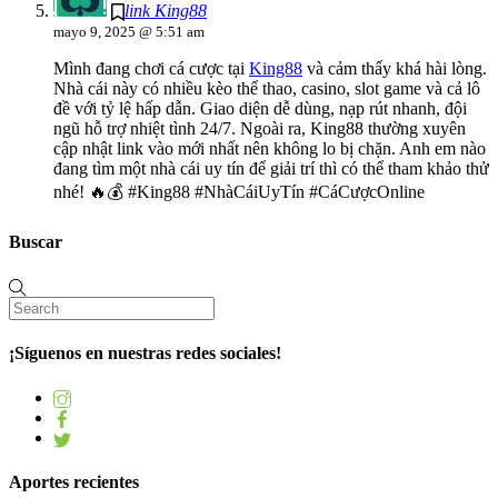
link King88
mayo 9, 2025 @ 5:51 am
Mình đang chơi cá cược tại
King88
và cảm thấy khá hài lòng.
Nhà cái này có nhiều kèo thể thao, casino, slot game và cả lô
đề với tỷ lệ hấp dẫn. Giao diện dễ dùng, nạp rút nhanh, đội
ngũ hỗ trợ nhiệt tình 24/7. Ngoài ra, King88 thường xuyên
cập nhật link vào mới nhất nên không lo bị chặn. Anh em nào
đang tìm một nhà cái uy tín để giải trí thì có thể tham khảo thử
nhé! 🔥💰 #King88 #NhàCáiUyTín #CáCượcOnline
Buscar
¡Síguenos en nuestras redes sociales!
Aportes recientes