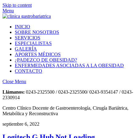
Skip to content
Menu
INICIO
SOBRE NOSOTROS
SERVICIOS
ESPECIALISTAS
GALERÍA
APORTES MÉDICOS
¿PADEZCO DE OBESIDAD?
ENFERMEDADES ASOCIADAS A LA OBESIDAD
CONTACTO
Close Menu
Llámanos:
0243-2325500 / 0243-2325500/ 0243-9354147 / 0243-
2330914
Centro Clínico Docente de Gastroenterología, Cirugía Bariátrica,
Metabólica y Reconstructiva
septiembre 6, 2022
Logitech G Hub Not Loading