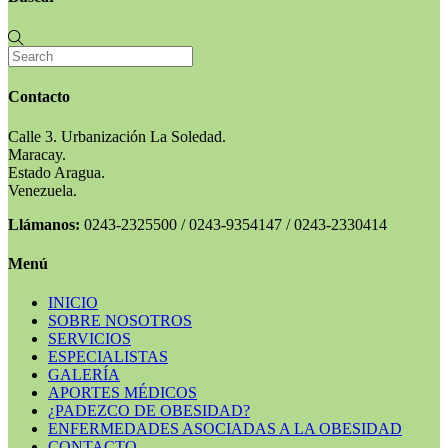
Contacto
Calle 3. Urbanización La Soledad.
Maracay.
Estado Aragua.
Venezuela.
Llámanos:
0243-2325500 / 0243-9354147 / 0243-2330414
Menú
INICIO
SOBRE NOSOTROS
SERVICIOS
ESPECIALISTAS
GALERÍA
APORTES MÉDICOS
¿PADEZCO DE OBESIDAD?
ENFERMEDADES ASOCIADAS A LA OBESIDAD
CONTACTO