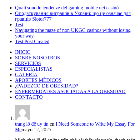
Quali sono le tendenze del gaming mobile nei casinò
Оподаткування виграшів в Україні: що це означає для
гравців Slotor777
Test
Navigating the maze of non UKGC casinos without losing
your way
Test Post Created
INICIO
SOBRE NOSOTROS
SERVICIOS
ESPECIALISTAS
GALERÍA
APORTES MÉDICOS
¿PADEZCO DE OBESIDAD?
ENFERMEDADES ASOCIADAS A LA OBESIDAD
CONTACTO
trang lô đề uy tín
en
I Need Someone to Write My Essay For
Me
mayo 12, 2025