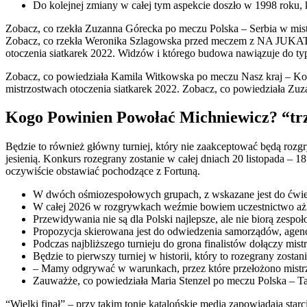
Do kolejnej zmiany w całej tym aspekcie doszło w 1998 roku, k
Zobacz, co rzekła Zuzanna Górecka po meczu Polska – Serbia w mistr
Zobacz, co rzekła Weronika Szlagowska przed meczem z NA JUKATAN
otoczenia siatkarek 2022. Widzów i którego budowa nawiązuje do t
Zobacz, co powiedziała Kamila Witkowska po meczu Nasz kraj – Kor
mistrzostwach otoczenia siatkarek 2022. Zobacz, co powiedziała Zu
Kogo Powinien Powołać Michniewicz? “tr
Będzie to również główny turniej, który nie zaakceptować będą roz
jesienią. Konkurs rozegrany zostanie w całej dniach 20 listopada –
oczywiście obstawiać pochodzące z Fortuną.
W dwóch ośmiozespołowych grupach, z wskazane jest do ćwierć
W całej 2026 w rozgrywkach weźmie bowiem uczestnictwo aż 48
Przewidywania nie są dla Polski najlepsze, ale nie biorą zesp
Propozycja skierowana jest do odwiedzenia samorządów, agenc
Podczas najbliższego turnieju do grona finalistów dołączy mistr
Będzie to pierwszy turniej w historii, który to rozegrany zosta
– Mamy odgrywać w warunkach, przez które przełożono mis
Zauważże, co powiedziała Maria Stenzel po meczu Polska – Taj
“Wielki finał” – przy takim tonie katalońskie media zapowiadają st