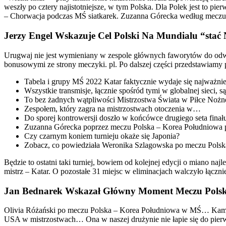
weszły po cztery najistotniejsze, w tym Polska. Dla Polek jest to pi
– Chorwacja podczas MŚ siatkarek. Zuzanna Górecka według mecz
Jerzy Engel Wskazuje Cel Polski Na Mundialu “stać
Urugwaj nie jest wymieniany w zespole głównych faworytów do odwi
bonusowymi ze strony meczyki. pl. Po dalszej części przedstawiamy
Tabela i grupy MŚ 2022 Katar faktycznie wydaje się najważnie
Wszystkie transmisje, łącznie spośród tymi w globalnej sieci,
To bez żadnych wątpliwości Mistrzostwa Świata w Piłce Nożne
Zespołem, który zagra na mistrzostwach otoczenia w…
Do sporej kontrowersji doszło w końcówce drugiego seta finału
Zuzanna Górecka poprzez meczu Polska – Korea Południow
Czy czarnym koniem turnieju okaże się Japonia?
Zobacz, co powiedziała Weronika Szlagowska po meczu Polska 
Będzie to ostatni taki turniej, bowiem od kolejnej edycji o miano n
mistrz – Katar. O pozostałe 31 miejsc w eliminacjach walczyło łączn
Jan Bednarek Wskazał Główny Moment Meczu Polsk
Olivia Różański po meczu Polska – Korea Południowa w MŚ… Ka
USA w mistrzostwach… Ona w naszej drużynie nie łapie się do pier