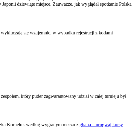
 w Japonii dziewiąte miejsce. Zauważże, jak wyglądał spotkanie Polska
wykluczają się wzajemnie, w wypadku rejestracji z kodami
m zespołem, który puder zagwarantowany udział w całej turnieju był
szka Korneluk według wygranym meczu z
ghana – urugwaj kursy