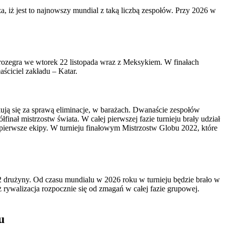
 iż jest to najnowszy mundial z taką liczbą zespołów. Przy 2026 w
 rozegra we wtorek 22 listopada wraz z Meksykiem. W finałach
ściciel zakładu – Katar.
ją się za sprawą eliminacje, w barażach. Dwanaście zespołów
nał mistrzostw świata. W całej pierwszej fazie turnieju brały udział
 pierwsze ekipy. W turnieju finałowym Mistrzostw Globu 2022, które
32 drużyny. Od czasu mundialu w 2026 roku w turnieju będzie brało w
 rywalizacja rozpocznie się od zmagań w całej fazie grupowej.
u