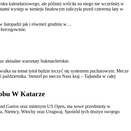
roku kalendarzowego, ale później wróciła na niego nie wcześniej w
tatni występ w turnieju finałowym zaliczyła przed czterema laty w
 w listopadzi jak i również grudniu w…
 Hercegowinie.
e aktualne warsztaty bukmacherskie.
j walka na temat tytuł będzie toczyć się systemem pucharowym. Mecze
15 października. Stenzel po meczu Nasz kraj – Tajlandia w całej
lobu W Katarze
Roland Garros oraz mistrzyni US Open, ma nowe przedmioty w
ania, Niemcy, Włochy oraz Urugwaj. Spośród tych drużyn swojego