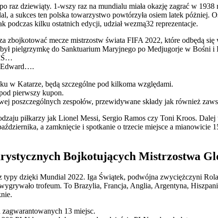
po raz dziewiąty. 1-wszy raz na mundialu miała okazję zagrać w 1938 
, a sukces ten polska towarzystwo powtórzyła osiem latek póżniej. Os
jak podczas kilku ostatnich edycji, udział wezmą32 reprezentacje.
ierza zbojkotować mecze mistrzostw świata FIFA 2022, które odbędą się
 odbył pielgrzymkę do Sanktuarium Maryjnego po Medjugorje w Bośni i
 MŚ…
, Edward….
roku w Katarze, będą szczególne pod kilkoma względami.
pod pierwszy kupon.
wej poszczególnych zespołów, przewidywane składy jak również zawsz
odzaju piłkarzy jak Lionel Messi, Sergio Ramos czy Toni Kroos. Dale
 października, a zamknięcie i spotkanie o trzecie miejsce a mianowicie 
urystycznych Bojkotujących Mistrzostwa G
 oraz typy dzięki Mundial 2022. Iga Świątek, podwójna zwyciężczyni 
i wygrywało trofeum. To Brazylia, Francja, Anglia, Argentyna, Hiszp
nie.
ła zagwarantowanych 13 miejsc.