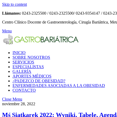
Skip to content
Llámanos:
0243-2325500 / 0243-2325500/ 0243-9354147 / 0243-2
Centro Clínico Docente de Gastroenterología, Cirugía Bariátrica, Met
Menu
INICIO
SOBRE NOSOTROS
SERVICIOS
ESPECIALISTAS
GALERÍA
APORTES MÉDICOS
¿PADEZCO DE OBESIDAD?
ENFERMEDADES ASOCIADAS A LA OBESIDAD
CONTACTO
Close Menu
noviembre 28, 2022
Mś Siatkarek 2022: Wyniki, Tabele, Agen