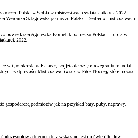
po meczu Polska – Serbia w mistrzostwach świata siatkarek 2022.
ała Weronika Szlagowska po meczu Polska – Serbia w mistrzostwach
 co powiedziała Agnieszka Korneluk po meczu Polska – Turcja w
iatkarek 2022.
ące w tym okresie w Katarze, podjęto decyzję o rozegraniu mundialu
żadnych wątpliwości Mistrzostwa Świata w Piłce Nożnej, które można
ść gospodarczą podmiotów jak na przykład bary, puby, naprawy.
h ośmiozespołowych grupach, z wskazane jest do ćwierćfinałów