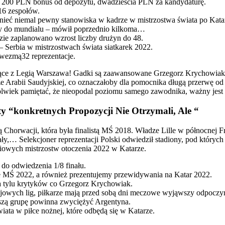
e, 200 PLN bonus od depozytu, dwadzieścia PLN za kandydaturę.
16 zespołów.
ieć niemal pewny stanowiska w kadrze w mistrzostwa świata po Kata
rwy do mundialu – mówił poprzednio kilkoma…
ie zaplanowano wzrost liczby drużyn do 48.
 Serbia w mistrzostwach świata siatkarek 2022.
ł wezmą32 reprezentacje.
ące z Legią Warszawa! Gadki są zaawansowane Grzegorz Krychowiak 
e Arabii Saudyjskiej, co oznaczałoby dla pomocnika długą przerwę od 
wiek pamiętać, że nieopodal poziomu samego zawodnika, ważny jest t
 “konkretnych Propozycji Nie Otrzymali, Ale “
Chorwacji, która była finalistą MŚ 2018. Władze Lille w północnej Fr
y,… Selekcjoner reprezentacji Polski odwiedził stadiony, pod któryc
iowych mistrzostw otoczenia 2022 w Katarze.
 do odwiedzenia 1/8 finału.
e MŚ 2022, a również prezentujemy przewidywania na Katar 2022.
ma tylu krytyków co Grzegorz Krychowiak.
ajowych lig, piłkarze mają przed sobą dni meczowe wyjąwszy odpoczy
aszą grupę powinna zwyciężyć Argentyna.
iata w piłce nożnej, które odbędą się w Katarze.