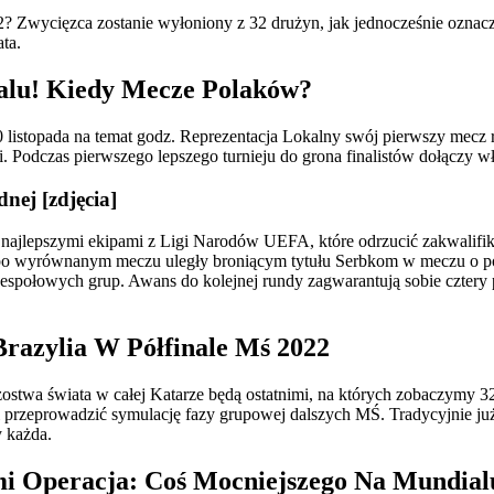
 Zwycięzca zostanie wyłoniony z 32 drużyn, jak jednocześnie oznacza,
ta.
alu! Kiedy Mecze Polaków?
0 listopada na temat godz. Reprezentacja Lokalny swój pierwszy mecz
. Podczas pierwszego lepszego turnieju do grona finalistów dołączy wła
nej [zdjęcia]
ajlepszymi ekipami z Ligi Narodów UEFA, które odrzucić zakwalifiku
i po wyrównanym meczu uległy broniącym tytułu Serbkom w meczu o półfi
zespołowych grup. Awans do kolejnej rundy zagwarantują sobie cztery
razylia W Półfinale Mś 2022
rzostwa świata w całej Katarze będą ostatnimi, na których zobaczymy 
li przeprowadzić symulację fazy grupowej dalszych MŚ. Tradycyjnie już
y każda.
mi Operacja: Coś Mocniejszego Na Mundial