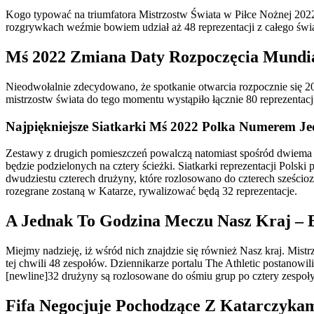
Kogo typować na triumfatora Mistrzostw Świata w Piłce Nożnej 2022?
rozgrywkach weźmie bowiem udział aż 48 reprezentacji z całego świa
Mś 2022 Zmiana Daty Rozpoczęcia Mundi
Nieodwołalnie zdecydowano, że spotkanie otwarcia rozpocznie się 2
mistrzostw świata do tego momentu wystąpiło łącznie 80 reprezentacji
Najpiękniejsze Siatkarki Mś 2022 Polka Numerem Jed
Zestawy z drugich pomieszczeń powalczą natomiast spośród dwiema n
będzie podzielonych na cztery ścieżki. Siatkarki reprezentacji Polsk
dwudziestu czterech drużyny, które rozlosowano do czterech sześcio
rozegrane zostaną w Katarze, rywalizować będą 32 reprezentacje.
A Jednak To Godzina Meczu Nasz Kraj – B
Miejmy nadzieję, iż wśród nich znajdzie się również Nasz kraj. Mist
tej chwili 48 zespołów. Dziennikarze portalu The Athletic postanowi
[newline]32 drużyny są rozlosowane do ośmiu grup po cztery zespoł
Fifa Negocjuje Pochodzące Z Katarczyka