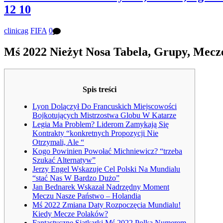
12 10
clinicag
FIFA
0
Mś 2022 Nieżyt Nosa Tabela, Grupy, Mecze
Spis treści
Lyon Dolączył Do Francuskich Miejscowości
Bojkotujących Mistrzostwa Globu W Katarze
Legia Ma Problem? Liderom Zamykają Się
Kontrakty “konkretnych Propozycji Nie
Otrzymali, Ale “
Kogo Powinien Powołać Michniewicz? “trzeba
Szukać Alternatyw”
Jerzy Engel Wskazuje Cel Polski Na Mundialu
“stać Nas W Bardzo Dużo”
Jan Bednarek Wskazał Nadrzędny Moment
Meczu Nasze Państwo – Holandia
Mś 2022 Zmiana Daty Rozpoczęcia Mundialu!
Kiedy Mecze Polaków?
Fantastyczne Siatkarki Mś 2022 Polka Numerem