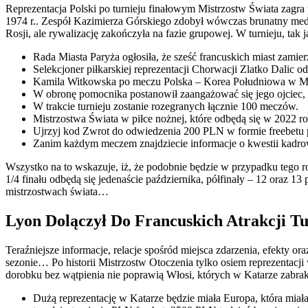
Reprezentacja Polski po turnieju finałowym Mistrzostw Świata zagra 
1974 r.. Zespół Kazimierza Górskiego zdobył wówczas brunatny medal
Rosji, ale rywalizację zakończyła na fazie grupowej. W turnieju, tak 
Rada Miasta Paryża ogłosiła, że ​​sześć francuskich miast zam
Selekcjoner piłkarskiej reprezentacji Chorwacji Zlatko Dalic
Kamila Witkowska po meczu Polska – Korea Południowa w
W obronę pomocnika postanowił zaangażować się jego ojciec
W trakcie turnieju zostanie rozegranych łącznie 100 meczów.
Mistrzostwa Świata w piłce nożnej, które odbędą się w 2022 
Ujrzyj kod Zwrot do odwiedzenia 200 PLN w formie freebetu 
Zanim każdym meczem znajdziecie informacje o kwestii kadro
Wszystko na to wskazuje, iż, że podobnie będzie w przypadku tego r
1/4 finału odbędą się jedenaście października, półfinały – 12 oraz 13
mistrzostwach świata…
Lyon Dolączył Do Francuskich Atrakcji T
Teraźniejsze informacje, relacje spośród miejsca zdarzenia, efekty
sezonie… Po historii Mistrzostw Otoczenia tylko osiem reprezentacj
dorobku bez wątpienia nie poprawią Włosi, których w Katarze zabrak
Dużą reprezentację w Katarze będzie miała Europa, która mia