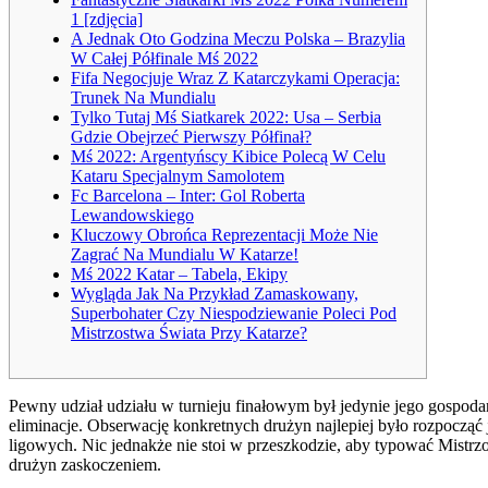
1 [zdjęcia]
A Jednak Oto Godzina Meczu Polska – Brazylia
W Całej Półfinale Mś 2022
Fifa Negocjuje Wraz Z Katarczykami Operacja:
Trunek Na Mundialu
Tylko Tutaj Mś Siatkarek 2022: Usa – Serbia
Gdzie Obejrzeć Pierwszy Półfinał?
Mś 2022: Argentyńscy Kibice Polecą W Celu
Kataru Specjalnym Samolotem
Fc Barcelona – Inter: Gol Roberta
Lewandowskiego
Kluczowy Obrońca Reprezentacji Może Nie
Zagrać Na Mundialu W Katarze!
Mś 2022 Katar – Tabela, Ekipy
Wygląda Jak Na Przykład Zamaskowany,
Superbohater Czy Niespodziewanie Poleci Pod
Mistrzostwa Świata Przy Katarze?
Pewny udział udziału w turnieju finałowym był jedynie jego gospoda
eliminacje. Obserwację konkretnych drużyn najlepiej było rozpocząć
ligowych. Nic jednakże nie stoi w przeszkodzie, aby typować Mist
drużyn zaskoczeniem.