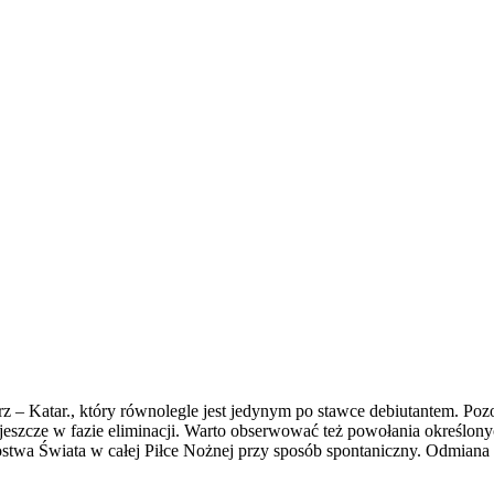
rz – Katar., który równolegle jest jedynym po stawce debiutantem. Poz
 jeszcze w fazie eliminacji. Warto obserwować też powołania określon
rzostwa Świata w całej Piłce Nożnej przy sposób spontaniczny. Odmi