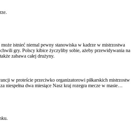
rze.
może istnieć niemal pewny stanowiska w kadrze w mistrzostwa
chwili gry. Polscy kibice życzyliby sobie, ażeby przewidywania na
akże zabawa całej drużyny.
ancji w proteście przeciwko organizatorowi piłkarskich mistrzostw
h za niespełna dwa miesiące Nasz kraj rozegra mecze w masie…
nku.