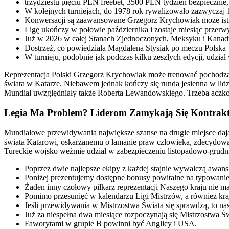
trzydziestu pięciu PLN freebet, 3500 PLN tydzień bezpieczni
W kolejnych turniejach, do 1978 rok rywalizowało zazwyczaj 
Konwersacji są zaawansowane Grzegorz Krychowiak może istn
Ligę ukończy w połowie października i zostaje miesiąc prze
Już w 2026 w całej Stanach Zjednoczonych, Meksyku i Kanadz
Dostrzeż, co powiedziała Magdalena Stysiak po meczu Polska –
W turnieju, podobnie jak podczas kilku zeszłych edycji, udzia
Reprezentacja Polski Grzegorz Krychowiak może trenować pochodz
świata w Katarze. Niebawem jednak kończy się runda jesienna w lidz
Mundial uwzględniały także Roberta Lewandowskiego. Trzeba aczkol
Legia Ma Problem? Liderom Zamykają Się Kontrakty
Mundialowe przewidywania największe szanse na drugie miejsce dają 
świata Katarowi, oskarżanemu o łamanie praw człowieka, zdecydował
Tureckie wojsko weźmie udział w zabezpieczeniu listopadowo-grudn
Poprzez dwie najlepsze ekipy z każdej stajnie wywalczą awans
Poniżej prezentujemy dostępne bonusy powitalne na typowani
Żaden inny czołowy piłkarz reprezentacji Naszego kraju nie 
Pomimo przesunięć w kalendarzu Ligi Mistrzów, a również kr
Jeśli przewidywania w Mistrzostwa Świata się sprawdzą, to n
Już za niespełna dwa miesiące rozpoczynają się Mistrzostwa Św
Faworytami w grupie B powinni być Anglicy i USA.