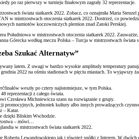
iedy po raz pierwszy w turnieju finałowym zagrały 32 reprezentacje.
zostwach świata siatkarek 2022. Zobacz, co oznajmiła Maria Stenzel 
 w mistrzostwach otoczenia siatkarek 2022. Dostrzeż, co powiedzi
ypowych namiotów koczowniczych plemion znad Zatoki Perskiej.
ea Południowa w mistrzostwach otoczenia siatkarek 2022. Zauważże,
zanna Górecka według meczu Polska – Turcja w mistrzostwach świata s
zeba Szukać Alternatyw”
grywany latem. Z uwagi w bardzo wysokie amplitudy temperatury panuj
 18 grudnia 2022 na ośmiu stadionach w pięciu miastach. To wyjąwszy 
finałów weszły po cztery najistotniejsze, w tym Polska.
 reprezentacji z całego świata.
ołowi Czesława Michniewicza szans na rozwiązanie z grupy.
ji promocyjnych, jednostek kultury albo innych prowadzących czynno
z – Katar.
nie dzięki Bliskim Wschodzie.
trzostwa – mówi…
landia w mistrzostwach świata siatkarek 2022.
arcie Roberta Lewandowskiego jak i również spółki z Interem. W dwóc