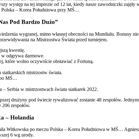
erwszy występ na tej imprezie od 12 lat, kiedy nasze zawodniczki zajęły
u Polska – Korea Południowa przy MŚ…
 Nas Pod Bardzo Dużo”
edzenia wygranej, mimo własnej obecności na Mundialu. Bonusy nie 
 przewidywania na Mistrzostwa Świata przed turniejem.
jszą kwestię.
 są w odgrywa darmowe.
j, które wolno oczywiście obstawiać z Fortuną.
 siatkarskich mistrzostw świata.
a po MŚ…
– Serbia w mistrzostwach świata siatkarek 2022.
ajlepszej drużyny pod świecie rywalizować zostanie 48 zespołów. Jedny
ie 206 zespołów.
a – Holandia
mila Witkowska po meczu Polska – Korea Południowa w MŚ… Agnie
wszej 6 wg urody.