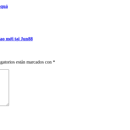
 quả
ao mới tại Jun88
gatorios están marcados con
*