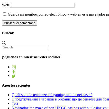
Web
Guarda mi nombre, correo electrónico y web en este navegador p
Buscar
¡Síguenos en nuestras redes sociales!
Aportes recientes
Quali sono le tendenze del gaming mobile nei casinò
Оподаткування виграшів в Україні: що це означає для грав
Test
Navigating the maze of non UKGC casinos without losing you