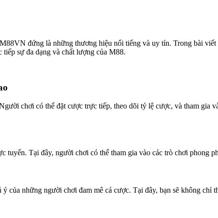
M88VN đứng là những thương hiệu nổi tiếng và uy tín. Trong bài viết 
ực tiếp sự đa dạng và chất lượng của M88.
ao
Người chơi có thể đặt cược trực tiếp, theo dõi tỷ lệ cược, và tham gia 
c tuyến. Tại đây, người chơi có thể tham gia vào các trò chơi phong 
 của những người chơi đam mê cá cược. Tại đây, bạn sẽ không chỉ tha