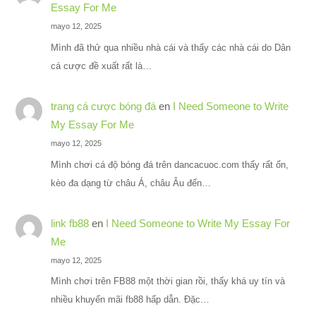
Essay For Me
mayo 12, 2025
Mình đã thử qua nhiều nhà cái và thấy các nhà cái do Dân
cá cược đề xuất rất là…
trang cá cược bóng đá
en
I Need Someone to Write
My Essay For Me
mayo 12, 2025
Mình chơi cá độ bóng đá trên dancacuoc.com thấy rất ổn,
kèo đa dạng từ châu Á, châu Âu đến…
link fb88
en
I Need Someone to Write My Essay For
Me
mayo 12, 2025
Mình chơi trên FB88 một thời gian rồi, thấy khá uy tín và
nhiều khuyến mãi fb88 hấp dẫn. Đặc…