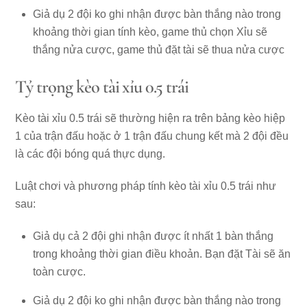
Giả dụ 2 đội ko ghi nhận được bàn thắng nào trong
khoảng thời gian tính kèo, game thủ chọn Xỉu sẽ
thắng nửa cược, game thủ đặt tài sẽ thua nửa cược
Tỷ trọng kèo tài xỉu 0.5 trái
Kèo tài xỉu 0.5 trái sẽ thường hiện ra trên bảng kèo hiệp
1 của trận đấu hoặc ở 1 trận đấu chung kết mà 2 đội đều
là các đội bóng quá thực dụng.
Luật chơi và phương pháp tính kèo tài xỉu 0.5 trái như
sau:
Giả dụ cả 2 đội ghi nhận được ít nhất 1 bàn thắng
trong khoảng thời gian điều khoản. Bạn đặt Tài sẽ ăn
toàn cược.
Giả dụ 2 đội ko ghi nhận được bàn thắng nào trong