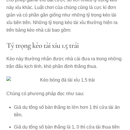
này xỉu khác. Luật chơi của chúng cũng là cực kì đơn
giản và có phần gần giống như những tỷ trọng kèo tài
xỉu bên trên. Những tỷ trọng kèo tài xỉu thường hiện ra
trên bảng kèo nhà cái bao gồm:
Tỷ trọng kèo tài xỉu 1.5 trái
Kèo này thường nhận được nhà cái đưa ra trong những
trận đấu kịch tính, khó phân định thắng thua.
Chúng có phương pháp đọc như sau:
Giả dụ tổng số bàn thắng to lớn hơn 1 thì cửa tài ăn
tiền.
Giả dụ tổng số bàn thắng là 1, 0 thì cửa tài thua tiền