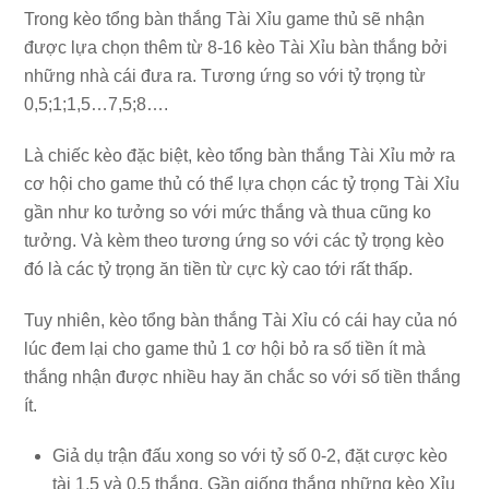
Trong kèo tổng bàn thắng Tài Xỉu game thủ sẽ nhận
được lựa chọn thêm từ 8-16 kèo Tài Xỉu bàn thắng bởi
những nhà cái đưa ra. Tương ứng so với tỷ trọng từ
0,5;1;1,5…7,5;8….
Là chiếc kèo đặc biệt, kèo tổng bàn thắng Tài Xỉu mở ra
cơ hội cho game thủ có thể lựa chọn các tỷ trọng Tài Xỉu
gần như ko tưởng so với mức thắng và thua cũng ko
tưởng. Và kèm theo tương ứng so với các tỷ trọng kèo
đó là các tỷ trọng ăn tiền từ cực kỳ cao tới rất thấp.
Tuy nhiên, kèo tổng bàn thắng Tài Xỉu có cái hay của nó
lúc đem lại cho game thủ 1 cơ hội bỏ ra số tiền ít mà
thắng nhận được nhiều hay ăn chắc so với số tiền thắng
ít.
Giả dụ trận đấu xong so với tỷ số 0-2, đặt cược kèo
tài 1,5 và 0,5 thắng. Gần giống thắng những kèo Xỉu