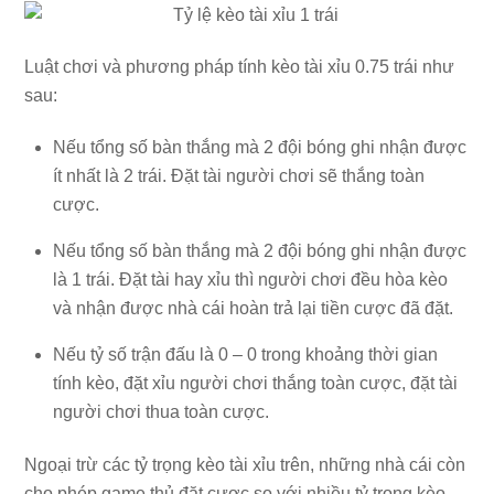
Luật chơi và phương pháp tính kèo tài xỉu 0.75 trái như
sau:
Nếu tổng số bàn thắng mà 2 đội bóng ghi nhận được
ít nhất là 2 trái. Đặt tài người chơi sẽ thắng toàn
cược.
Nếu tổng số bàn thắng mà 2 đội bóng ghi nhận được
là 1 trái. Đặt tài hay xỉu thì người chơi đều hòa kèo
và nhận được nhà cái hoàn trả lại tiền cược đã đặt.
Nếu tỷ số trận đấu là 0 – 0 trong khoảng thời gian
tính kèo, đặt xỉu người chơi thắng toàn cược, đặt tài
người chơi thua toàn cược.
Ngoại trừ các tỷ trọng kèo tài xỉu trên, những nhà cái còn
cho phép game thủ đặt cược so với nhiều tỷ trọng kèo