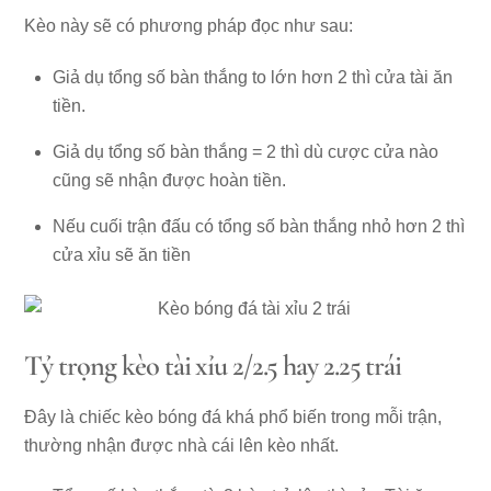
Kèo này sẽ có phương pháp đọc như sau:
Giả dụ tổng số bàn thắng to lớn hơn 2 thì cửa tài ăn
tiền.
Giả dụ tổng số bàn thắng = 2 thì dù cược cửa nào
cũng sẽ nhận được hoàn tiền.
Nếu cuối trận đấu có tổng số bàn thắng nhỏ hơn 2 thì
cửa xỉu sẽ ăn tiền
Tỷ trọng kèo tài xỉu 2/2.5 hay 2.25 trái
Đây là chiếc kèo bóng đá khá phổ biến trong mỗi trận,
thường nhận được nhà cái lên kèo nhất.