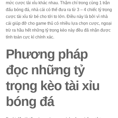
mức cược tài xỉu khác nhau. Thậm chí trong cùng 1 trận
đấu bóng đá, nhà cái có thể đưa ra từ 3 – 4 chiếc tỷ trọng
cược tài xỉu từ bé cho tới to lớn. Điều này là bởi vì nhà
cái giúp đỡ cho game thủ có nhiều lựa chọn cược, ngoại
trừ ra hầu hết những tỷ trọng kèo này đều đã nhận được
tính toán cực kì chính xác.
Phương pháp
đọc những tỷ
trọng kèo tài xỉu
bóng đá