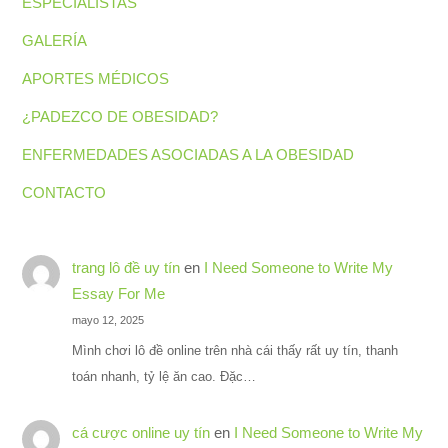
ESPECIALISTAS
GALERÍA
APORTES MÉDICOS
¿PADEZCO DE OBESIDAD?
ENFERMEDADES ASOCIADAS A LA OBESIDAD
CONTACTO
trang lô đề uy tín
en
I Need Someone to Write My
Essay For Me
mayo 12, 2025
Mình chơi lô đề online trên nhà cái thấy rất uy tín, thanh
toán nhanh, tỷ lệ ăn cao. Đặc…
cá cược online uy tín
en
I Need Someone to Write My