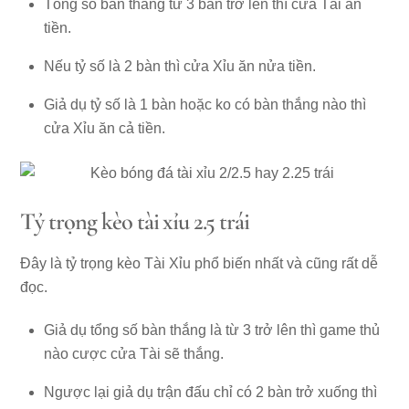
Tổng số bàn thắng từ 3 bàn trở lên thì cửa Tài ăn
tiền.
Nếu tỷ số là 2 bàn thì cửa Xỉu ăn nửa tiền.
Giả dụ tỷ số là 1 bàn hoặc ko có bàn thắng nào thì
cửa Xỉu ăn cả tiền.
Tỷ trọng kèo tài xỉu 2.5 trái
Đây là tỷ trọng kèo Tài Xỉu phổ biến nhất và cũng rất dễ
đọc.
Giả dụ tổng số bàn thắng là từ 3 trở lên thì game thủ
nào cược cửa Tài sẽ thắng.
Ngược lại giả dụ trận đấu chỉ có 2 bàn trở xuống thì