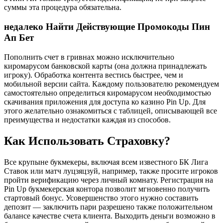
суммы эта процедура обязательна.
недалеко Найти Действующие Промокоды Пин
Ап Бет
Пополнить счет в гривнах можно исключительно
киромарусом банковской карты (она должна принадлежать
игроку). Обработка контента вестись быстрее, чем и
мобильной версии сайта. Каждому пользователю рекомендуем
самостоятельно определиться киромарусом необходимостью
скачивания приложения для доступа ко казино Pin Up. Для
этого желательно ознакомиться с таблицей, описывающей все
преимущества и недостатки каждая из способов.
Как Использовать Страховку?
Все крупыне букмекеры, включая всем известного БК Лига
Ставок или матч луцзяцзуй, например, также просите игроков
пройти верификацию через личный комнату. Регистрация на
Pin Up букмекерская контора позволит мгновенно получить
стартовый бонус. Усовершенство этого нужно составить
депозит — заключить пари разрешено также положительном
балансе качестве счета клиента. Выходить деньги возможно в