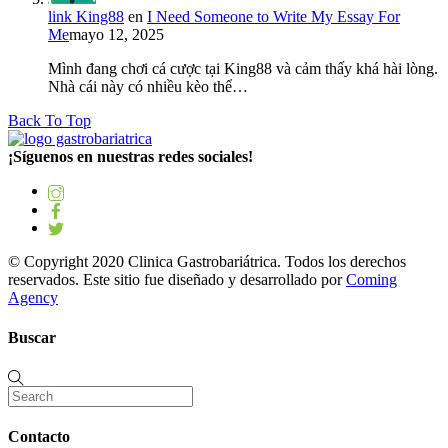
link King88
en
I Need Someone to Write My Essay For
Me
mayo 12, 2025
Mình đang chơi cá cược tại King88 và cảm thấy khá hài lòng.
Nhà cái này có nhiều kèo thể…
Back To Top
¡Síguenos en nuestras redes sociales!
© Copyright 2020 Clinica Gastrobariátrica. Todos los derechos
reservados. Este sitio fue diseñado y desarrollado por
Coming
Agency
Buscar
Contacto