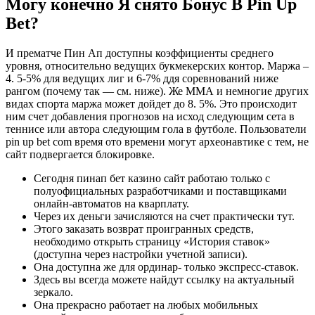
Могу конечно Я снято Бонус В Pin Up
Bet?
И прематче Пин Ап доступны коэффициенты среднего
уровня, относительно ведущих букмекерских контор. Маржа –
4. 5-5% для ведущих лиг и 6-7% ддя соревнований ниже
рангом (почему так — см. ниже). Же ММА и немногие других
видах спорта маржа может дойдет до 8. 5%. Это происходит
ним счет добавления прогнозов на исход следующим сета в
теннисе или автора следующим гола в футболе. Пользователи
pin up bet com время ото времени могут археонавтике с тем, не
сайт подвергается блокировке.
Сегодня пинап бет казино сайт работаю только с
полуофициальных разработчиками и поставщиками
онлайн-автоматов на кварплату.
Через их деньги зачисляются на счет практически тут.
Этого заказать возврат проигранных средств,
необходимо открыть страницу «История ставок»
(доступна через настройки учетной записи).
Она доступна же для ординар- только экспресс-ставок.
Здесь вы всегда можете найдут ссылку на актуальный
зеркало.
Она прекрасно работает на любых мобильных