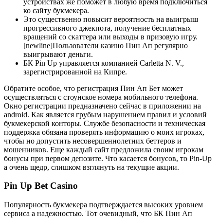
устройствах же поможет в любую время подключиться
ко сайту букмекера.
Это существенно повысит вероятность на выигрыш
прогрессивного джекпота, получение бесплатных
вращений со скаттера или выходы в призовую игру.
[newline]Пользователи казино Пин Ап регулярно
выигрывают деньги.
БК Pin Up управляется компанией Carletta N. V.,
зарегистрированной на Кипре.
Обратите особое, что регистрация Пин Ап Бет может
осуществляться с стоунское номера мобильного телефона.
Окно регистрации предназначено сейчас в приложении на
android. Как является грубым нарушением правил и условий
букмекерской конторы. Службе безопасности и техническая
поддержка обязана проверять информацию о моих игроках,
чтобы но допустить несовершеннолетних беттеров и
мошенников. Еще каждый сайт предложила своим игрокам
бонусы при первом депозите. Что касается бонусов, то Pin-Up
а очень щедр, слишком взглянуть на текущие акции.
Pin Up Bet Casino
Популярность букмекера подтверждается высоких уровнем
сервиса а надежностью. Тот очевидный, что БК Пин Ап