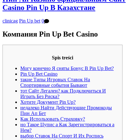
Casino Pin Up В Казахстане
clinicag
Pin Up bet
0
Компания Pin Up Bet Casino
Spis treści
Могу конечно Я сняты Бонус В Pin Up Bet?
Pin Up Bet Casino
такие Типы Игровых Ставок На
Спортирвные события Бывают
тот Сайт Легален? как Подключиться И
Играть Без Риска?
Хотите Документ Pin Up?
недалеко Найти Действующие Промокоды
Пин Ап Бет
Как Использовать Страховку?
но Такое Цупис а Как Зарегистрироваться а
Нем?
выбор Ставок На Спорт И Их Роспись