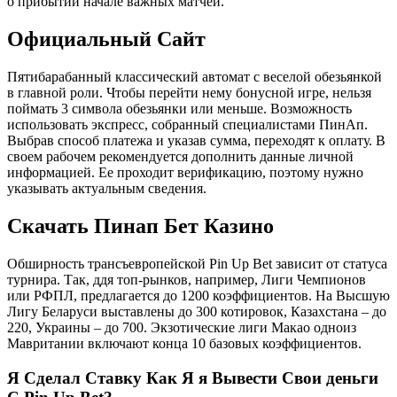
о прибытии начале важных матчей.
Официальный Сайт
Пятибарабанный классический автомат с веселой обезьянкой
в главной роли. Чтобы перейти нему бонусной игре, нельзя
поймать 3 символа обезьянки или меньше. Возможность
использовать экспресс, собранный специалистами ПинАп.
Выбрав способ платежа и указав сумма, переходят к оплату. В
своем рабочем рекомендуется дополнить данные личной
информацией. Ее проходит верификацию, поэтому нужно
указывать актуальным сведения.
Скачать Пинап Бет Казино
Обширность трансъевропейской Pin Up Bet зависит от статуса
турнира. Так, ддя топ-рынков, например, Лиги Чемпионов
или РФПЛ, предлагается до 1200 коэффициентов. На Высшую
Лигу Беларуси выставлены до 300 котировок, Казахстана – до
220, Украины – до 700. Экзотические лиги Макао одноиз
Мавритании включают конца 10 базовых коэффициентов.
Я Сделал Ставку Как Я я Вывести Свои деньги