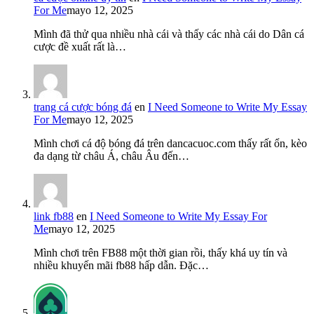
For Me
mayo 12, 2025
Mình đã thử qua nhiều nhà cái và thấy các nhà cái do Dân cá
cược đề xuất rất là…
trang cá cược bóng đá
en
I Need Someone to Write My Essay
For Me
mayo 12, 2025
Mình chơi cá độ bóng đá trên dancacuoc.com thấy rất ổn, kèo
đa dạng từ châu Á, châu Âu đến…
link fb88
en
I Need Someone to Write My Essay For
Me
mayo 12, 2025
Mình chơi trên FB88 một thời gian rồi, thấy khá uy tín và
nhiều khuyến mãi fb88 hấp dẫn. Đặc…