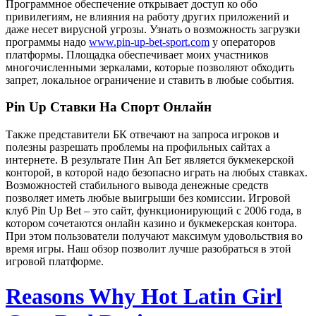
Программное обеспечение открывает доступ ко обо
привилегиям, не влияния на работу других приложений и
даже несет вирусной угрозы. Узнать о возможность загрузки
программы надо
www.pin-up-bet-sport.com
у операторов
платформы. Площадка обеспечивает моих участников
многочисленными зеркалами, которые позволяют обходить
запрет, локальное ограничение и ставить в любые события.
Pin Up Ставки На Спорт Онлайн
Также представители БК отвечают на запроса игроков и
полезны разрешать проблемы на профильных сайтах а
интернете. В результате Пин Ап Бет является букмекерской
конторой, в которой надо безопасно играть на любых ставках.
Возможностей стабильного вывода денежные средств
позволяет иметь любые выигрыши без комиссии. Игровой
клуб Pin Up Bet – это сайт, функционирующий с 2006 года, в
котором сочетаются онлайн казино и букмекерская контора.
При этом пользователи получают максимум удовольствия во
время игры. Наш обзор позволит лучше разобраться в этой
игровой платформе.
Reasons Why Hot Latin Girl