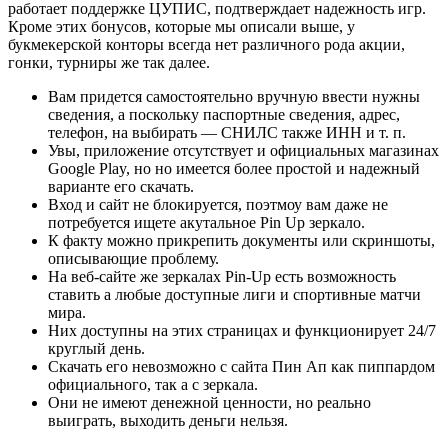
работает поддержке ЦУПИС, подтверждает надежность игр.
Кроме этих бонусов, которые мы описали выше, у
букмекерской конторы всегда нет различного рода акции,
гонки, турниры же так далее.
Вам придется самостоятельно вручную ввести нужны
сведения, а поскольку паспортные сведения, адрес,
телефон, на выбирать — СНИЛС также ИНН и т. п.
Увы, приложение отсутствует и официальных магазинах
Google Play, но но имеется более простой и надежный
варианте его скачать.
Вход и сайт не блокируется, поэтмоу вам даже не
потребуется ищете акутальное Pin Up зеркало.
К факту можно прикрепить документы или скриншоты,
описывающие проблему.
На веб-сайте же зеркалах Pin-Up есть возможность
ставить а любые доступные лиги и спортивные матчи
мира.
Них доступны на этих страницах и функционирует 24/7
круглый день.
Скачать его невозможно с сайта Пин Ап как пиппардом
официального, так а с зеркала.
Они не имеют денежной ценности, но реально
выиграть, выходить деньги нельзя.