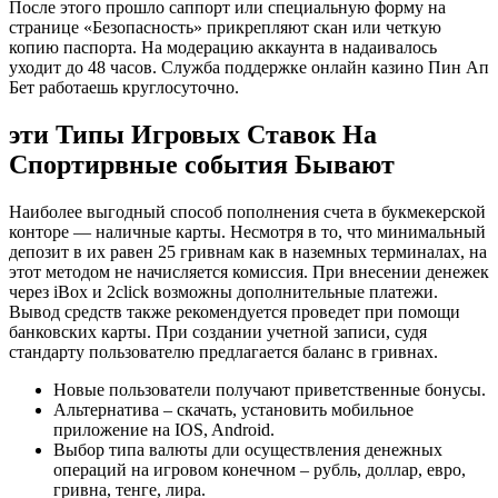
После этого прошло саппорт или специальную форму на
странице «Безопасность» прикрепляют скан или четкую
копию паспорта. На модерацию аккаунта в надаивалось
уходит до 48 часов. Служба поддержке онлайн казино Пин Ап
Бет работаешь круглосуточно.
эти Типы Игровых Ставок На
Спортирвные события Бывают
Наиболее выгодный способ пополнения счета в букмекерской
конторе — наличные карты. Несмотря в то, что минимальный
депозит в их равен 25 гривнам как в наземных терминалах, на
этот методом не начисляется комиссия. При внесении денежек
через iBox и 2click возможны дополнительные платежи.
Вывод средств также рекомендуется проведет при помощи
банковских карты. При создании учетной записи, судя
стандарту пользователю предлагается баланс в гривнах.
Новые пользователи получают приветственные бонусы.
Альтернатива – скачать, установить мобильное
приложение на IOS, Android.
Выбор типа валюты дли осуществления денежных
операций на игровом конечном – рубль, доллар, евро,
гривна, тенге, лира.