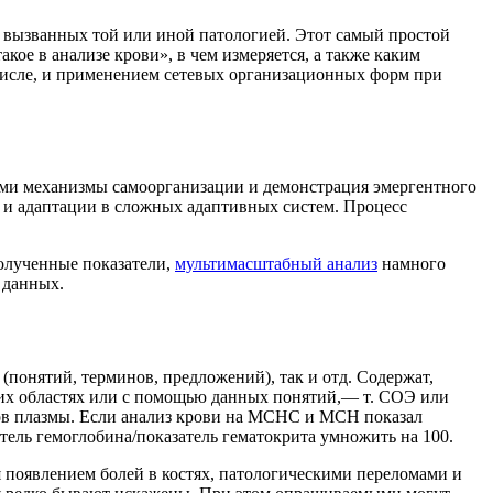
, вызванных той или иной патологией. Этот самый простой
акое в анализе крови», в чем измеряется, а также каким
 числе, и применением сетевых организационных форм при
Сами механизмы самоорганизации и демонстрация эмергентного
и и адаптации в сложных адаптивных систем. Процесс
олученные показатели,
мультимасштабный анализ
намного
 данных.
 (понятий, терминов, предложений), так и отд. Содержат,
этих областях или с помощью данных понятий,— т. СОЭ или
ов плазмы. Если анализ крови на МСНС и МСН показал
ель гемоглобина/показатель гематокрита умножить на 100.
 появлением болей в костях, патологическими переломами и