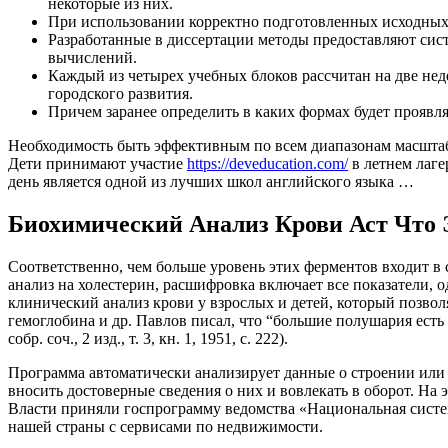
некоторые из них.
При использовании корректно подготовленных исходных 
Разработанные в диссертации методы предоставляют сис
вычислений.
Каждый из четырех учебных блоков рассчитан на две нед
городского развития.
Причем заранее определить в каких формах будет проявл
Необходимость быть эффективным по всем диапазонам масштабо
Дети принимают участие
https://deveducation.com/
в летнем лаге
день является одной из лучших школ английского языка …
Биохимический Анализ Крови Аст Что 
Соответственно, чем больше уровень этих ферментов входит в с
анализ на холестерин, расшифровка включает все показатели,
клинический анализ крови у взрослых и детей, который позвол
гемоглобина и др. Павлов писал, что “большие полушария ест
собр. соч., 2 изд., т. 3, кн. 1, 1951, с. 222).
Программа автоматически анализирует данные о строении или у
вносить достоверные сведения о них и вовлекать в оборот. На 
Власти приняли госпрограмму ведомства «Национальная систе
нашей страны с сервисами по недвижимости.