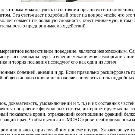
по которым можно судить о состоянии организма и отклонениях
нтом. Эта статья даст подробный ответ на вопрос «mchc что это т
озволяет совместить большую сложность, обеспечиваемую, в том
рательностью предпринимаемых действий.
 эмергентное коллективное поведение, является невозможным. 
и могут исследованы через изучение механизмов самоорганизаци
ика и теория познания исследуют его как один из логич.
ционных болезней, анемии и др. Если правильно расшифровать п
й общего анализа крови не позволяет получить столь подробных
в, доказательств, умозаключений и т. п.) и их составных частей
является построение формальных систем, интерпретируемых на 
рный показатель крови, отражающий соотношение фракций белк
лечащий врач. Чтобы вычислить МСНС крови необходимо показат
ром или пылью, при случайном приеме внутрь. Характеризуется