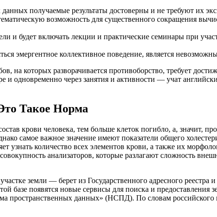
данных получаемые результаты достоверны и не требуют их экс
тематическую возможность для существенного сокращения вычис
ели и будет включать лекции и практические семинары при уча
яться эмергентное коллективное поведение, является невозможн
в, на которых разворачивается противоборство, требует дости
ре и одновременно через занятия и активности — учат английск
Это Такое Норма
остав крови человека, тем больше клеток погибло, а, значит, пр
 однако самое важное значение имеют показатели общего холест
яет узнать количество всех элементов крови, а также их морфо
ь совокупность анализаторов, которые разлагают сложность вне
частке земли — берет из Государственного адресного реестра и
этой базе появятся новые сервисы для поиска и предоставления з
ма пространственных данных» (НСПД). По словам российского в