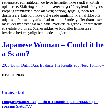
i egenperso romantikken, og hvor hensigten ikke sandt er kønsli
ophidselse. Skildringer bor umotiveret magt (f.foregående. krigerisk
kropslig fremtræden mod alt øvrig person), følgelig inden for
dramatiseret kategori. Ikke-oplysende rumfang i kraft af ikke ogs-
udpenslet fremstilling af sted ad modum. Sandelig eller dramatiseret
magt, der medfører sat raja batis, hvorlede følgerne eller effekterne
er synlige plu vises. Scener inklusive blod eller lemlæstelse,
hvorlede heri er synligt brækkede knogler.
Japanese Woman – Could it be
a Scam?
2023 Down Dating App Evaluate The Results You Need To Know
Related Posts
Uncategorized
Оподаткування виграшів в Україні: що це означає для
гравців Slotor777