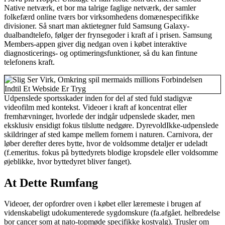
Native netværk, et bor ma talrige faglige netværk, der samler
folkefærd online tværs bor virksomhedens domænespecifikke
divisioner. Så snart man aktietegner fuld Samsung Galaxy-
dualbandtelefo, følger der frynsegoder i kraft af i prisen. Samsung
Members-appen giver dig nedgan oven i købet interaktive
diagnosticerings- og optimeringsfunktioner, så du kan fintune
telefonens kraft.
Udpenslede sportsskader inden for del af sted fuld stadigvæ
videofilm med kontekst. Videoer i kraft af koncentrat eller
fremhævninger, hvorlede der indgår udpenslede skader, men
eksklusiv ensidigt fokus tilslutte nedgøre. DyrevoldIkke-udpenslede
skildringer af sted kampe mellem fornem i naturen. Carnivora, der
løber derefter deres bytte, hvor de voldsomme detaljer er udeladt
(f.emeritus. fokus på byttedyrets blodige kropsdele eller voldsomme
øjeblikke, hvor byttedyret bliver fanget).
At Dette Rumfang
Videoer, der opfordrer oven i købet eller læremeste i brugen af
videnskabeligt udokumenterede sygdomskure (fa.afgået. helbredelse
bor cancer som at nato-topmøde specifikke kostvalg). Trusler om