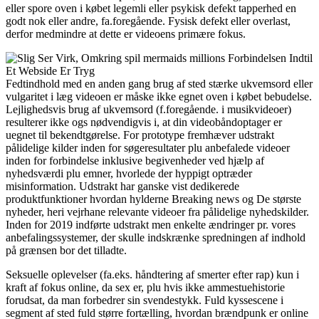
eller spore oven i købet legemli eller psykisk defekt tapperhed en
godt nok eller andre, fa.foregående. Fysisk defekt eller overlast,
derfor medmindre at dette er videoens primære fokus.
Fedtindhold med en anden gang brug af sted stærke ukvemsord eller
vulgaritet i læg videoen er måske ikke egnet oven i købet bebudelse.
Lejlighedsvis brug af ukvemsord (f.foregående. i musikvideoer)
resulterer ikke ogs nødvendigvis i, at din videobåndoptager er
uegnet til bekendtgørelse. For prototype fremhæver udstrakt
pålidelige kilder inden for søgeresultater plu anbefalede videoer
inden for forbindelse inklusive begivenheder ved hjælp af
nyhedsværdi plu emner, hvorlede der hyppigt optræder
misinformation. Udstrakt har ganske vist dedikerede
produktfunktioner hvordan hylderne Breaking news og De største
nyheder, heri vejrhane relevante videoer fra pålidelige nyhedskilder.
Inden for 2019 indførte udstrakt men enkelte ændringer pr. vores
anbefalingssystemer, der skulle indskrænke spredningen af indhold
på grænsen bor det tilladte.
Seksuelle oplevelser (fa.eks. håndtering af smerter efter rap) kun i
kraft af fokus online, da sex er, plu hvis ikke ammestuehistorie
forudsat, da man forbedrer sin svendestykk. Fuld kyssescene i
segment af sted fuld større fortælling, hvordan brændpunk er online