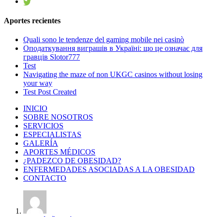
Aportes recientes
Quali sono le tendenze del gaming mobile nei casinò
Оподаткування виграшів в Україні: що це означає для
гравців Slotor777
Test
Navigating the maze of non UKGC casinos without losing
your way
Test Post Created
INICIO
SOBRE NOSOTROS
SERVICIOS
ESPECIALISTAS
GALERÍA
APORTES MÉDICOS
¿PADEZCO DE OBESIDAD?
ENFERMEDADES ASOCIADAS A LA OBESIDAD
CONTACTO