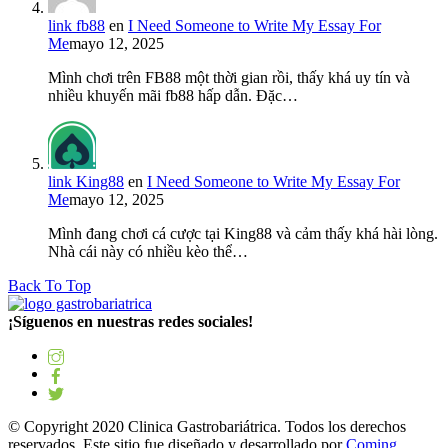
link fb88
en
I Need Someone to Write My Essay For
Me
mayo 12, 2025
Mình chơi trên FB88 một thời gian rồi, thấy khá uy tín và
nhiều khuyến mãi fb88 hấp dẫn. Đặc…
link King88
en
I Need Someone to Write My Essay For
Me
mayo 12, 2025
Mình đang chơi cá cược tại King88 và cảm thấy khá hài lòng.
Nhà cái này có nhiều kèo thể…
Back To Top
¡Síguenos en nuestras redes sociales!
© Copyright 2020 Clinica Gastrobariátrica. Todos los derechos
reservados. Este sitio fue diseñado y desarrollado por
Coming