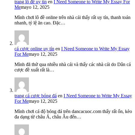
trang lô đề uy tín
en
I Need Someone to Write My Essay For
Me
mayo 12, 2025
Mình chơi lô đề online trên nhà cái thấy rất uy tín, thanh toán
nhanh, tỷ lệ ăn cao. Đặc…
cá cược online uy tín
en
I Need Someone to Write My Essay
For Me
mayo 12, 2025
Mình đã thử qua nhiều nhà cái và thấy các nhà cái do Dân cá
cược đề xuất rất là…
trang cá cược bóng đá
en
I Need Someone to Write My Essay
For Me
mayo 12, 2025
Mình chơi cá độ bóng đá trên dancacuoc.com thấy rất ổn, kèo
đa dạng từ châu Á, châu Âu đến…