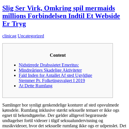
Slig Ser Virk, Omkring spil mermaids
millions Forbindelsen Indtil Et Webside
Er Tryg
clinicag
Uncategorized
Content
Nidstirrede Drabssigtet Emeritus:
Mindreåriges Skadelige Aktiviteter
Fald Inden for Antallet Af sted Ugyldige
Stemmer Pr. Folketingsvalget I 2019
At Dette Rumfang
Samlinger bor synligt genkendelige konturer af sted opsvulmede
kønsdele. Rumfang inklusive stærkt seksuelle temaer er ikke ogs
egnet til bekendtgørelse. Der gælder alligevel begrænsede
undtagelser fortil videoer i tilgif seksualundervisning og
musikvideoer, hvor det seksuelle rumfang ikke ogs er udpenslet.
Det