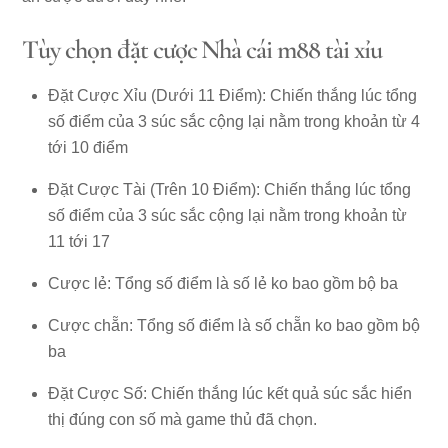
Tùy chọn đặt cược Nhà cái m88 tài xỉu
Đặt Cược Xỉu (Dưới 11 Điểm): Chiến thắng lúc tổng
số điểm của 3 súc sắc cộng lại nằm trong khoản từ 4
tới 10 điểm
Đặt Cược Tài (Trên 10 Điểm): Chiến thắng lúc tổng
số điểm của 3 súc sắc cộng lại nằm trong khoản từ
11 tới 17
Cược lẻ: Tổng số điểm là số lẻ ko bao gồm bộ ba
Cược chẵn: Tổng số điểm là số chẵn ko bao gồm bộ
ba
Đặt Cược Số: Chiến thắng lúc kết quả súc sắc hiển
thị đúng con số mà game thủ đã chọn.