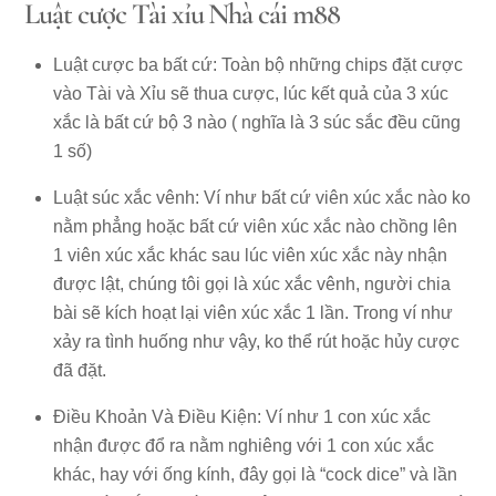
Luật cược Tài xỉu Nhà cái m88
Luật cược ba bất cứ: Toàn bộ những chips đặt cược
vào Tài và Xỉu sẽ thua cược, lúc kết quả của 3 xúc
xắc là bất cứ bộ 3 nào ( nghĩa là 3 súc sắc đều cũng
1 số)
Luật súc xắc vênh: Ví như bất cứ viên xúc xắc nào ko
nằm phẳng hoặc bất cứ viên xúc xắc nào chồng lên
1 viên xúc xắc khác sau lúc viên xúc xắc này nhận
được lật, chúng tôi gọi là xúc xắc vênh, người chia
bài sẽ kích hoạt lại viên xúc xắc 1 lần. Trong ví như
xảy ra tình huống như vậy, ko thể rút hoặc hủy cược
đã đặt.
Điều Khoản Và Điều Kiện: Ví như 1 con xúc xắc
nhận được đổ ra nằm nghiêng với 1 con xúc xắc
khác, hay với ống kính, đây gọi là “cock dice” và lần