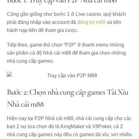
Bước 1: Truy cập vào P2P Nhà cái m88
Cũng gần giống như bước 1 ở Live casino, quý khách
phải đăng nhập vào account đã
đăng ký m88
và tiến
hành nạp tiền để tham gia cược.
Tiếp theo, game thủ chọn “P2P” ở thanh menu những
sản phẩm cá độ Nhà cái m88 để tham gia chọn những
nhà cung cấp games.
Bước 2: Chọn nhà cung cấp games Tài Xỉu
Nhà cái m88
Hiện nay tại P2P Nhà cái m88, nhà cái cung cấp cho các
bạn 2 sự lựa chọn đó là KingMaker và V8Poker, cả 2
nhà cung cấp games này đều có games tài xỉu, vơi nhiều