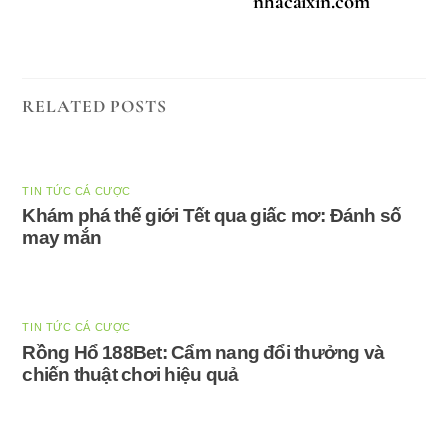
nhacaixin.com
RELATED POSTS
TIN TỨC CÁ CƯỢC
Khám phá thế giới Tết qua giấc mơ: Đánh số
may mắn
TIN TỨC CÁ CƯỢC
Rồng Hổ 188Bet: Cẩm nang đổi thưởng và
chiến thuật chơi hiệu quả