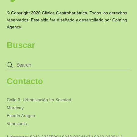
© Copyright 2020 Clinica Gastrobariátrica. Todos los derechos
reservados. Este sitio fue diseñado y desarrollado por
Coming
Agency
Buscar
Contacto
Calle 3. Urbanización La Soledad.
Maracay.
Estado Aragua.
Venezuela.