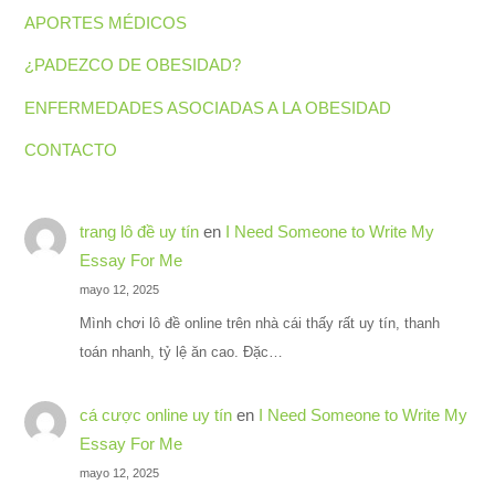
APORTES MÉDICOS
¿PADEZCO DE OBESIDAD?
ENFERMEDADES ASOCIADAS A LA OBESIDAD
CONTACTO
trang lô đề uy tín
en
I Need Someone to Write My
Essay For Me
mayo 12, 2025
Mình chơi lô đề online trên nhà cái thấy rất uy tín, thanh
toán nhanh, tỷ lệ ăn cao. Đặc…
cá cược online uy tín
en
I Need Someone to Write My
Essay For Me
mayo 12, 2025