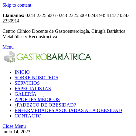
Skip to content
Llámanos:
0243-2325500 / 0243-2325500/ 0243-9354147 / 0243-
2330914
Centro Clínico Docente de Gastroenterología, Cirugía Bariátrica,
Metabólica y Reconstructiva
Menu
INICIO
SOBRE NOSOTROS
SERVICIOS
ESPECIALISTAS
GALERÍA
APORTES MÉDICOS
¿PADEZCO DE OBESIDAD?
ENFERMEDADES ASOCIADAS A LA OBESIDAD
CONTACTO
Close Menu
junio 14, 2023