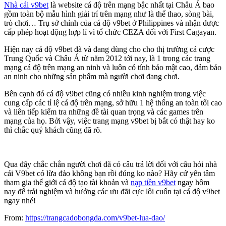
Nhà cái v9bet
là website cá độ trên mạng bậc nhất tại Châu Á bao
gồm toàn bộ mẫu hình giải trí trên mạng như là thể thao, sòng bài,
trò chơi… Trụ sở chính của cá độ v9bet ở Philippines và nhận được
cấp phép hoạt động hợp lí vì tổ chức CEZA đối với First Cagayan.
Hiện nay cá độ v9bet đã và đang dùng cho cho thị trường cá cược
Trung Quốc và Châu Á từ năm 2012 tới nay, là 1 trong các trang
mạng cá độ trên mạng an ninh và luôn có tính bảo mật cao, đảm bảo
an ninh cho những sản phẩm mà người chơi đang chơi.
Bên cạnh đó cá độ v9bet cũng có nhiều kinh nghiệm trong việc
cung cấp các tỉ lệ cá độ trên mạng, sở hữu 1 hệ thống an toàn tối cao
và liên tiếp kiểm tra những đề tài quan trọng và các games trên
mạng của họ. Bởi vậy, việc trang mạng v9bet bị bắt có thật hay ko
thì chắc quý khách cũng đã rõ.
Qua đây chắc chắn người chơi đã có câu trả lời đối với câu hỏi nhà
cái V9bet có lừa đảo không bạn rồi đúng ko nào? Hãy cứ yên tâm
tham gia thế giới cá độ tạo tài khoản và
nạp tiền v9bet
ngay hôm
nay để trải nghiệm và hưởng các ưu đãi cực lôi cuốn tại cá độ v9bet
ngay nhé!
From:
https://trangcadobongda.com/v9bet-lua-dao/