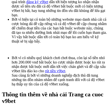
quá trình
đăng ký v9bet
dẫn tới hiện tượng ko nhận nhận
được số tiền ưu đãi cá độ v9bet bắt buộc mới có hiện tượng
v9bet bị bắt, hay tung những tin đồn ưu đãi khủng để lừa gạt
bạn.
Bởi vì hiện tại có toàn bộ những website mạo danh nhà cái cá
cược bóng đá đề cập riêng và cá độ v9bet đề cập chung nhằm
để chiếm đoạt tiền của các bạn bắt buộc website này, chúng
đã tạo ra nhiều đường link nhái mạo để lôi cuốn bạn tham gia.
Vì vậy bắt buộc dẫn tới có toàn bộ bạn ko am hiểu về kỹ
thuật sẽ bị sập bẫy.
Bởi vì có nhiều quý khách chơi chơi thua, còn lại số tiền nhỏ
hơn 200.000 vnđ bắt buộc ko cược nhận được hoặc ko rút ra
nhận được bắt buộc mới dẫn tới việc chán ghét và đề cập xấu
v9bet lừa đảo ko cho
rút tiền v9bet
.
Sau cùng là bởi vì những doanh nghiệp địch thủ đã tung
những tin đồn nhảm nhằm để cạnh tranh đối với cá độ v9bet
hạ thấp uy tín của cá độ v9bet xuống.
Thông tin thêm về nhà cái Trang ca cuoc
v9bet