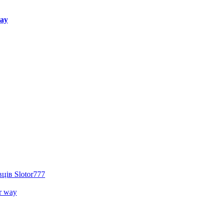
way
ців Slotor777
r way