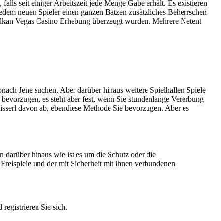
ls seit einiger Arbeitszeit jede Menge Gabe erhält. Es existieren
jedem neuen Spieler einen ganzen Batzen zusätzliches Beherrschen
rer Vulkan Vegas Casino Erhebung überzeugt wurden. Mehrere Netent
onach Jene suchen. Aber darüber hinaus weitere Spielhallen Spiele
e bevorzugen, es steht aber fest, wenn Sie stundenlange Vererbung
isserl davon ab, ebendiese Methode Sie bevorzugen. Aber es
 darüber hinaus wie ist es um die Schutz oder die
reispiele und der mit Sicherheit mit ihnen verbundenen
egistrieren Sie sich.