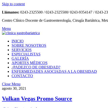
Skip to content
Llámanos:
0243-2325500 / 0243-2325500/ 0243-9354147 / 0243-2
Centro Clínico Docente de Gastroenterología, Cirugía Bariátrica, Met
Menu
INICIO
SOBRE NOSOTROS
SERVICIOS
ESPECIALISTAS
GALERÍA
APORTES MÉDICOS
¿PADEZCO DE OBESIDAD?
ENFERMEDADES ASOCIADAS A LA OBESIDAD
CONTACTO
Close Menu
agosto 30, 2021
Vulkan Vegas Promo Source