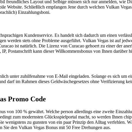
bil freundliches Layout und Selbige müssen sich nur anmelden, wie Di
bile Website. Schließlich empfangen Jene durch welchen Vulkan Vegas 
prachlich) Einzahlungsboni.
chsprachigen Kundenservice. Es handelt sich dadurch um einen verläss
n werden stets ohne Probleme ausgeführt. Vulkan Vegas ist auf jedwed
on Curacao ist natürlich. Die Lizenz von Curacao gehoert zu einer der an
, IP, Postanschrift kann dieser Willkommensbonus von Ihnen darüber h
lich unter zuhilfenahme von E-Mail eingeladen. Solange es sich um ein
t und darf im Rahmen dieses Geldwäschegesetzes ohne Verifizierung ke
gas Promo Code
us von 100 % gewährt. Welche person allerdings eine zweite Einzahlu
edingt zum modernsten Glücksspielportal macht, so werden Ihnen chip
 Sie wenigstens zu gunsten von ein paar Prinzip den Alltag verfehlen. 
hlen Sie den Vulkan Vegas Bonus mit 50 Free Drehungen aus.