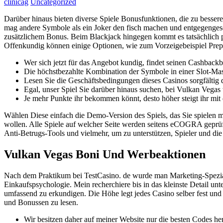
clinicag
Uncategorized
Darüber hinaus bieten diverse Spiele Bonusfunktionen, die zu besse
mag andere Symbole als ein Joker den fisch machen und entgegenges
zusätzlichem Bonus. Beim Blackjack hingegen kommt es tatsächlich pra
Offenkundig können einige Optionen, wie zum Vorzeigebeispiel Prepaid
Wer sich jetzt für das Angebot kundig, findet seinen Cashbackb
Die höchstbezahlte Kombination der Symbole in einer Slot-Mas
Lesen Sie die Geschäftsbedingungen dieses Casinos sorgfältig
Egal, unser Spiel Sie darüber hinaus suchen, bei Vulkan Vegas
Je mehr Punkte ihr bekommen könnt, desto höher steigt ihr mit d
Wählen Diese einfach die Demo-Version des Spiels, das Sie spielen 
wollen. Alle Spiele auf welcher Seite werden seitens eCOGRA geprüft
Anti-Betrugs-Tools und vielmehr, um zu unterstützen, Spieler und die
Vulkan Vegas Boni Und Werbeaktionen
Nach dem Praktikum bei TestCasino. de wurde man Marketing-Spezia
Einkaufspsychologie. Mein recherchiere bis in das kleinste Detail unte
umfassend zu erkundigen. Die Höhe legt jedes Casino selber fest und
und Bonussen zu lesen.
Wir besitzen daher auf meiner Website nur die besten Codes he