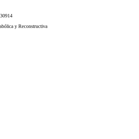
330914
abólica y Reconstructiva