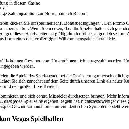
ndung in diesem Casino.
e 2.
tige Zahlungsoption zur Norm, nämlich Bitcoin.
teren klicken Sie uff (berlinerisch) „Bonusbedingungen“. Den Promo C
onusbereich tun. Wenn Sie merken, dass Ihr Spielverhalten sich geände
ungen dieses Spielstaetten sorgfältig durch und bestätigen Diese Ihr
aus Form eines echt großzügigen Willkommenspakets herauf Sie.
renfalls können Gewinne vom Unternehmen nicht ausgezahlt werden. Um 
 eingegeben werden.
n die Spiele des Spielstaetten bei der Realisierung unterschiedlich g
ichtet Sie sich zunächst auf dem Seite durch unseren Link als neuer 
ker und den großen Live-Bereich.
ominieren und sich contra Mitspieler durchsetzen bringen. Mehr Infor
ß, dass jedes Spiel seine eigenen Regeln hat, nichtsdestoweniger diese
spiel Gewinnkombinationen unfein identischen Symbolen erstellt wer
an Vegas Spielhallen