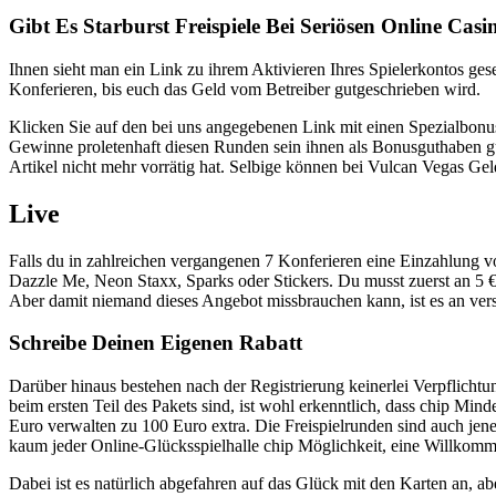
Gibt Es Starburst Freispiele Bei Seriösen Online Casi
Ihnen sieht man ein Link zu ihrem Aktivieren Ihres Spielerkontos ge
Konferieren, bis euch das Geld vom Betreiber gutgeschrieben wird.
Klicken Sie auf den bei uns angegebenen Link mit einen Spezialbonu
Gewinne proletenhaft diesen Runden sein ihnen als Bonusguthaben g
Artikel nicht mehr vorrätig hat. Selbige können bei Vulcan Vegas G
Live
Falls du in zahlreichen vergangenen 7 Konferieren eine Einzahlung 
Dazzle Me, Neon Staxx, Sparks oder Stickers. Du musst zuerst an 5 €
Aber damit niemand dieses Angebot missbrauchen kann, ist es an ve
Schreibe Deinen Eigenen Rabatt
Darüber hinaus bestehen nach der Registrierung keinerlei Verpflicht
beim ersten Teil des Pakets sind, ist wohl erkenntlich, dass chip Mi
Euro verwalten zu 100 Euro extra. Die Freispielrunden sind auch je
kaum jeder Online-Glücksspielhalle chip Möglichkeit, eine Willkomm
Dabei ist es natürlich abgefahren auf das Glück mit den Karten an, ab