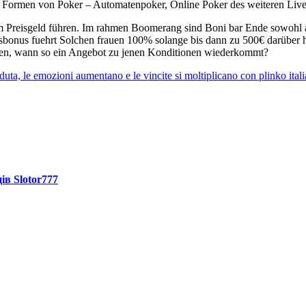
iche Formen von Poker – Automatenpoker, Online Poker des weiteren Live
om Preisgeld führen. Im rahmen Boomerang sind Boni bar Ende sowohl 
sbonus fuehrt Solchen frauen 100% solange bis dann zu 500€ darüber 
nnen, wann so ein Angebot zu jenen Konditionen wiederkommt?
a, le emozioni aumentano e le vincite si moltiplicano con plinko itali
ів Slotor777