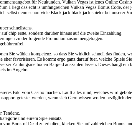
mmensangebot für Neukunden. Vulkan Vegas ist jenes Online Casino, fal
 Zum 1 liegt das echt is umfangreichen Vulkan Vegas Bonus Code, der 
em sich selbst denn schon viele Black jack black jack spieler bei unse
uper schnellstens.
 auf chip erste, sondern darüber hinaus auf die zweite Einzahlung.
orderungen zu der folgende Promotion zusammengetragen.
gebührenfrei.
rien Sie wählen kompetenz, so dass Sie wirklich schnell das finden, w
ese eher favorisieren. Es kommt ergo ganz darauf fuer, welche Spiele Si
erser Zahlungsmethoden Bargeld auszahlen lassen. Dieses hängt ein b
lets im Angebot.
seres Bild vom Casino machen. Läuft alles rund, welches wird geboten
support getestet werden, wenn sich Gern wissen wollen bezüglich der F
er Tendenz.
kategorie und eurem Spieleinsatz.
von Book of Dead zu erhalten, klicken Sie auf zahlreichen Bonus und r