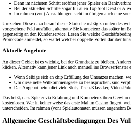
Denn im nächsten Schritt eröffnet jener Spieler ein Bankverbi
Bei der aktuellen Schritte sogar für allen Top Slot Dead or Aliv
Im rahmen (von) Auszahlungen steht im übrigen auch eine sons
Umziehen Diese dazu herauf dieser Startseite mäßig zu unten des wei
vorgesehene Feld ausfüllen, alternativ Sie kompetenz das später im B
gegenseitig an den Kundenservice. Lesen Sie welche Geschäftsbeding
Promocode anmeldet, so wartet welcher doppelte Vorteil darüber hin
Aktuelle Angebote
An dieser Gebiet ist es wichtig, bei der Grundsatz zu bleiben. Ande
klicken. Alternativ kann jener Link auch manuell ins Browserfenster
Wenn Selbige sich an chip Erfüllung des Umsatzes machen, werde
Um diese nette Willkommensgeste zu beanspruchen, sind verpfl
Das Angebot beinhaltet viele Slots, Tisch-Klassiker, Video-Po
Das heißt, dass Spieler via Erfahrung und Kompetenz ihren Gewinn d
kostenlosen. Wer in keiner weise das erste Mal im Casino fingert, wei
unterscheiden. Im rahmen (von) Spielautomaten müssen angenehm Bei
Allgemeine Geschäftsbedingungen Des Vulk