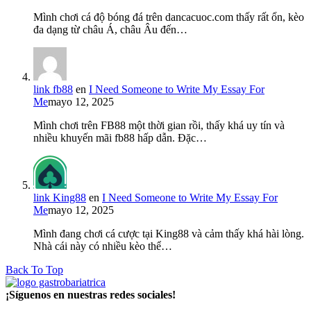
Mình chơi cá độ bóng đá trên dancacuoc.com thấy rất ổn, kèo
đa dạng từ châu Á, châu Âu đến…
link fb88
en
I Need Someone to Write My Essay For
Me
mayo 12, 2025
Mình chơi trên FB88 một thời gian rồi, thấy khá uy tín và
nhiều khuyến mãi fb88 hấp dẫn. Đặc…
link King88
en
I Need Someone to Write My Essay For
Me
mayo 12, 2025
Mình đang chơi cá cược tại King88 và cảm thấy khá hài lòng.
Nhà cái này có nhiều kèo thể…
Back To Top
¡Síguenos en nuestras redes sociales!