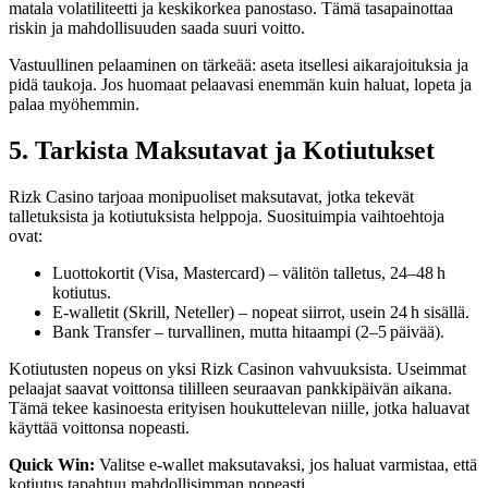
matala volatiliteetti ja keskikorkea panostaso. Tämä tasapainottaa
riskin ja mahdollisuuden saada suuri voitto.
Vastuullinen pelaaminen on tärkeää: aseta itsellesi aikarajoituksia ja
pidä taukoja. Jos huomaat pelaavasi enemmän kuin haluat, lopeta ja
palaa myöhemmin.
5. Tarkista Maksutavat ja Kotiutukset
Rizk Casino tarjoaa monipuoliset maksutavat, jotka tekevät
talletuksista ja kotiutuksista helppoja. Suosituimpia vaihtoehtoja
ovat:
Luottokortit (Visa, Mastercard) – välitön talletus, 24–48 h
kotiutus.
E-walletit (Skrill, Neteller) – nopeat siirrot, usein 24 h sisällä.
Bank Transfer – turvallinen, mutta hitaampi (2–5 päivää).
Kotiutusten nopeus on yksi Rizk Casinon vahvuuksista. Useimmat
pelaajat saavat voittonsa tililleen seuraavan pankkipäivän aikana.
Tämä tekee kasinoesta erityisen houkuttelevan niille, jotka haluavat
käyttää voittonsa nopeasti.
Quick Win:
Valitse e-wallet maksutavaksi, jos haluat varmistaa, että
kotiutus tapahtuu mahdollisimman nopeasti.