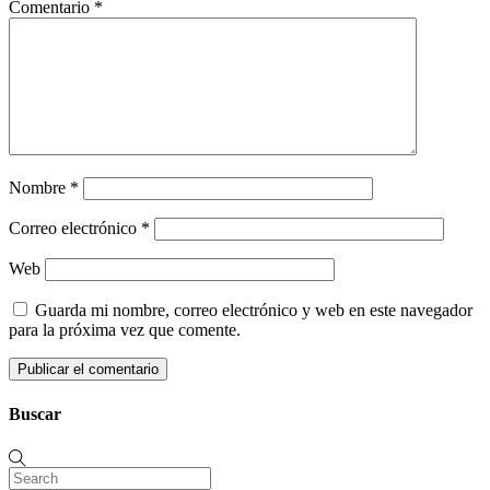
Comentario
*
Nombre
*
Correo electrónico
*
Web
Guarda mi nombre, correo electrónico y web en este navegador
para la próxima vez que comente.
Buscar