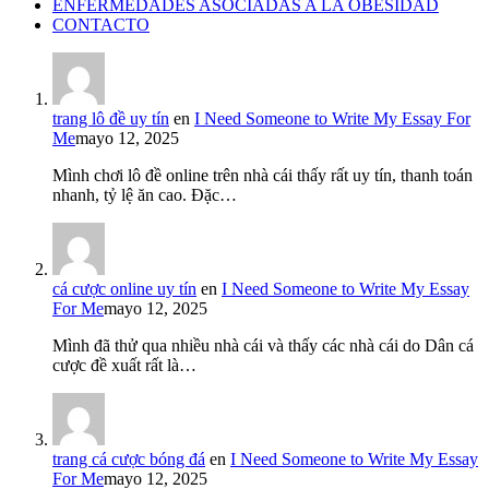
ENFERMEDADES ASOCIADAS A LA OBESIDAD
CONTACTO
trang lô đề uy tín
en
I Need Someone to Write My Essay For
Me
mayo 12, 2025
Mình chơi lô đề online trên nhà cái thấy rất uy tín, thanh toán
nhanh, tỷ lệ ăn cao. Đặc…
cá cược online uy tín
en
I Need Someone to Write My Essay
For Me
mayo 12, 2025
Mình đã thử qua nhiều nhà cái và thấy các nhà cái do Dân cá
cược đề xuất rất là…
trang cá cược bóng đá
en
I Need Someone to Write My Essay
For Me
mayo 12, 2025