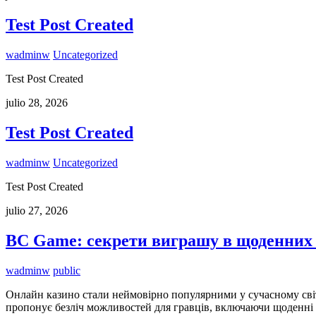
Test Post Created
wadminw
Uncategorized
Test Post Created
julio 28, 2026
Test Post Created
wadminw
Uncategorized
Test Post Created
julio 27, 2026
BC Game: секрети виграшу в щоденних 
wadminw
public
Онлайн казино стали неймовірно популярними у сучасному сві
пропонує безліч можливостей для гравців, включаючи щоденні 