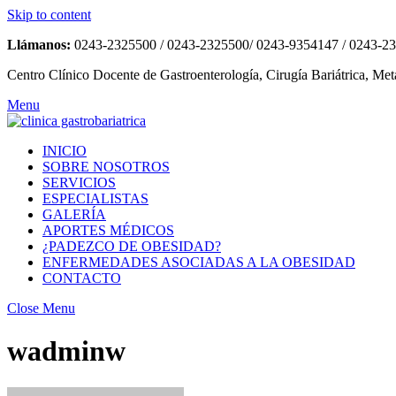
Skip to content
Llámanos:
0243-2325500 / 0243-2325500/ 0243-9354147 / 0243-2
Centro Clínico Docente de Gastroenterología, Cirugía Bariátrica, Met
Menu
INICIO
SOBRE NOSOTROS
SERVICIOS
ESPECIALISTAS
GALERÍA
APORTES MÉDICOS
¿PADEZCO DE OBESIDAD?
ENFERMEDADES ASOCIADAS A LA OBESIDAD
CONTACTO
Close Menu
wadminw