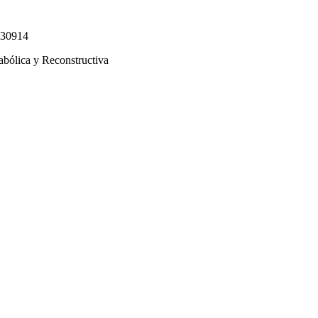
330914
abólica y Reconstructiva