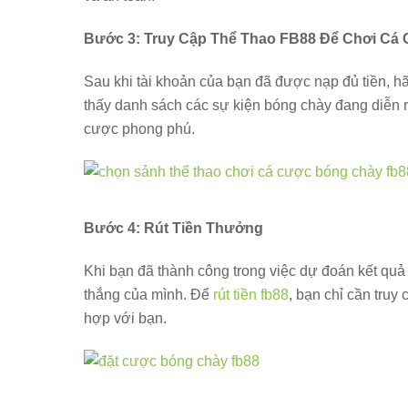
Bước 3: Truy Cập Thể Thao FB88 Để Chơi Cá
Sau khi tài khoản của bạn đã được nạp đủ tiền, hã
thấy danh sách các sự kiện bóng chày đang diễn 
cược phong phú.
Bước 4: Rút Tiền Thưởng
Khi bạn đã thành công trong việc dự đoán kết quả 
thắng của mình. Để
rút tiền fb88
, bạn chỉ cần truy
hợp với bạn.