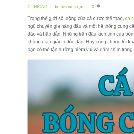
tin tức cá cược
0
CLINICAG
Trong thế giới sôi động của cá cược thể thao,
cá 
ngũ chuyên gia hàng đầu và một hệ thống cung c
đáo và hấp dẫn. Những trận đấu kịch tính của bón
không gian giải trí độc đáo. Hãy cùng chúng tôi
bạn có thể tận hưởng niềm vui và đắm chìm trong k