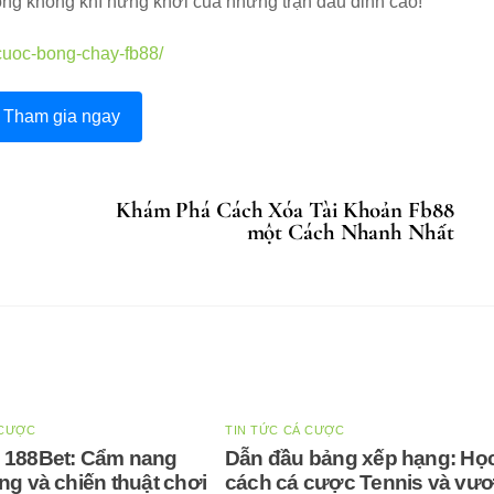
ong không khí hứng khởi của những trận đấu đỉnh cao!
cuoc-bong-chay-fb88/
Tham gia ngay
Khám Phá Cách Xóa Tài Khoản Fb88
một Cách Nhanh Nhất
 CƯỢC
TIN TỨC CÁ CƯỢC
 188Bet: Cẩm nang
Dẫn đầu bảng xếp hạng: Họ
ng và chiến thuật chơi
cách cá cược Tennis và vư