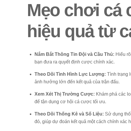
Mẹo chơi cá
hiệu quả từ c
Nắm Bắt Thông Tin Đội và Cầu Thủ:
Hiểu rõ 
bạn đưa ra quyết định cược chính xác.
Theo Dõi Tình Hình Lực Lượng:
Tình trạng 
ảnh hưởng lớn đến kết quả của trận đấu.
Xem Xét Thị Trường Cược:
Khám phá các loạ
để tận dụng cơ hội cá cược tối ưu.
Theo Dõi Thống Kê và Số Liệu:
Sử dụng thốn
đó, giúp dự đoán kết quả một cách chính xác 