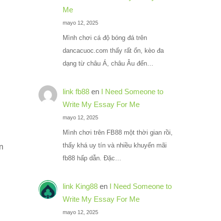
Me
mayo 12, 2025
Mình chơi cá độ bóng đá trên
dancacuoc.com thấy rất ổn, kèo đa
dạng từ châu Á, châu Âu đến…
link fb88
en
I Need Someone to
Write My Essay For Me
mayo 12, 2025
Mình chơi trên FB88 một thời gian rồi,
thấy khá uy tín và nhiều khuyến mãi
n
fb88 hấp dẫn. Đặc…
link King88
en
I Need Someone to
Write My Essay For Me
mayo 12, 2025