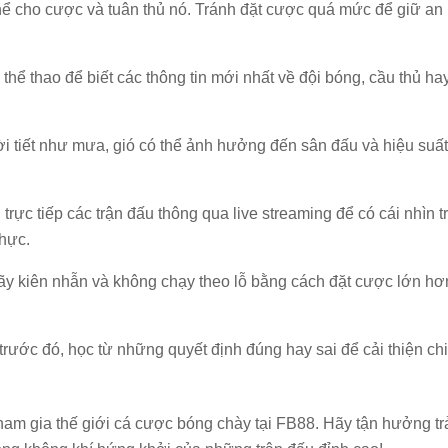
ể cho cược và tuân thủ nó. Tránh đặt cược quá mức để giữ an
 thể thao để biết các thông tin mới nhất về đội bóng, cầu thủ ha
ời tiết như mưa, gió có thể ảnh hưởng đến sân đấu và hiệu suất
trực tiếp các trận đấu thông qua live streaming để có cái nhìn t
thực.
y kiên nhẫn và không chạy theo lỗ bằng cách đặt cược lớn hơ
rước đó, học từ những quyết định đúng hay sai để cải thiện ch
am gia thế giới cá cược bóng chày tại FB88. Hãy tận hưởng tr