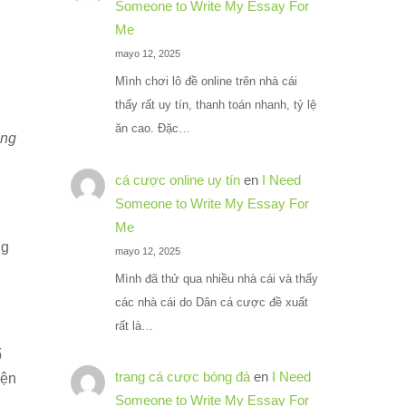
Someone to Write My Essay For
Me
mayo 12, 2025
Mình chơi lô đề online trên nhà cái
thấy rất uy tín, thanh toán nhanh, tỷ lệ
ăn cao. Đặc…
ăng
cá cược online uy tín
en
I Need
Someone to Write My Essay For
Me
ng
mayo 12, 2025
Mình đã thử qua nhiều nhà cái và thấy
các nhà cái do Dân cá cược đề xuất
rất là…
ố
trang cá cược bóng đá
en
I Need
iện
Someone to Write My Essay For