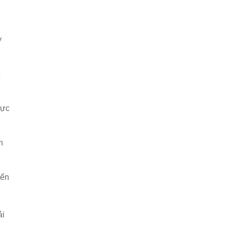
y
rực
n
iến
ải