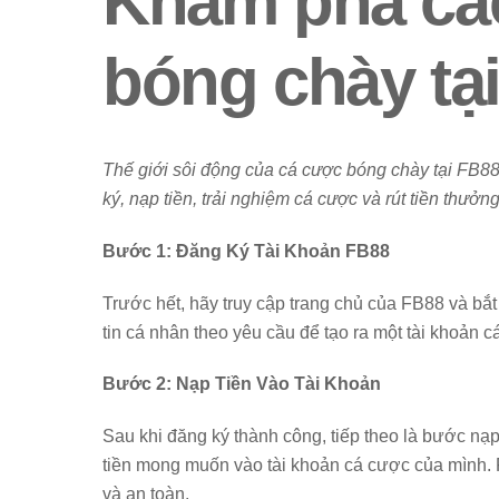
Khám phá cá
bóng chày tạ
Thế giới sôi động của cá cược bóng chày tại FB8
ký, nạp tiền, trải nghiệm cá cược và rút tiền thưởn
Bước 1: Đăng Ký Tài Khoản FB88
Trước hết, hãy truy cập trang chủ của FB88 và bắt
tin cá nhân theo yêu cầu để tạo ra một tài khoản c
Bước 2: Nạp Tiền Vào Tài Khoản
Sau khi đăng ký thành công, tiếp theo là bước nạ
tiền mong muốn vào tài khoản cá cược của mình. 
và an toàn.