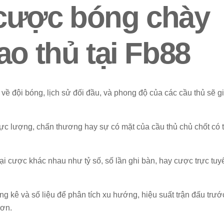
 cược bóng chày
ao thủ tại Fb88
về đội bóng, lịch sử đối đầu, và phong độ của các cầu thủ sẽ g
lực lượng, chấn thương hay sự có mặt của cầu thủ chủ chốt có 
i cược khác nhau như tỷ số, số lần ghi bàn, hay cược trực tuy
g kê và số liệu để phân tích xu hướng, hiệu suất trận đấu trướ
hơn.