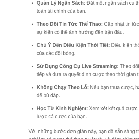
Quản Lý Ngân Sách:
Đặt một ngân sách cụ th
toàn tài chính của bạn.
Theo Dõi Tin Tức Thể Thao:
Cập nhật tin tức
sự kiện có thể ảnh hưởng đến trận đấu.
Chú Ý Đến Điều Kiện Thời Tiết:
Điều kiện th
của các đội bóng.
Sử Dụng Công Cụ Live Streaming:
Theo dõi 
tiếp và đưa ra quyết định cược theo thời gian 
Không Chạy Theo Lỗ:
Nếu bạn thua cược, hã
để bù đắp.
Học Từ Kinh Nghiệm:
Xem xét kết quả cược t
lược cá cược của bạn.
Với những bước đơn giản này, bạn đã sẵn sàng th