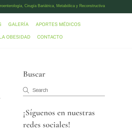
oenterología, Cirugía Bariátrica, Metabólica y Reconstructiva
S
GALERÍA
APORTES MÉDICOS
LA OBESIDAD
CONTACTO
Buscar
¡Síguenos en nuestras
redes sociales!