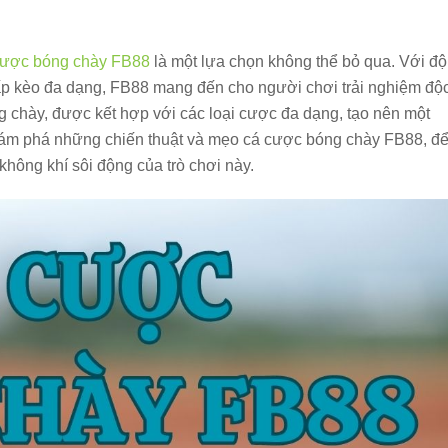
cược bóng chày FB88
là một lựa chọn không thể bỏ qua. Với độ
ấp kèo đa dạng, FB88 mang đến cho người chơi trải nghiệm độ
g chày, được kết hợp với các loại cược đa dạng, tạo nên một
 khám phá những chiến thuật và mẹo cá cược bóng chày FB88, đ
hông khí sôi động của trò chơi này.