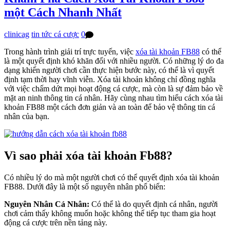
một Cách Nhanh Nhất
clinicag
tin tức cá cược
0
Trong hành trình giải trí trực tuyến, việc
xóa tài khoản FB88
có thể
là một quyết định khó khăn đối với nhiều người. Có những lý do đa
dạng khiến người chơi cần thực hiện bước này, có thể là vì quyết
định tạm thời hay vĩnh viễn. Xóa tài khoản không chỉ đồng nghĩa
với việc chấm dứt mọi hoạt động cá cược, mà còn là sự đảm bảo về
mặt an ninh thông tin cá nhân. Hãy cùng nhau tìm hiểu cách xóa tài
khoản FB88 một cách đơn giản và an toàn để bảo vệ thông tin cá
nhân của bạn.
Vì sao phải xóa tài khoản Fb88?
Có nhiều lý do mà một người chơi có thể quyết định xóa tài khoản
FB88. Dưới đây là một số nguyên nhân phổ biến:
Nguyên Nhân Cá Nhân:
Có thể là do quyết định cá nhân, người
chơi cảm thấy không muốn hoặc không thể tiếp tục tham gia hoạt
động cá cược trên nền tảng này.