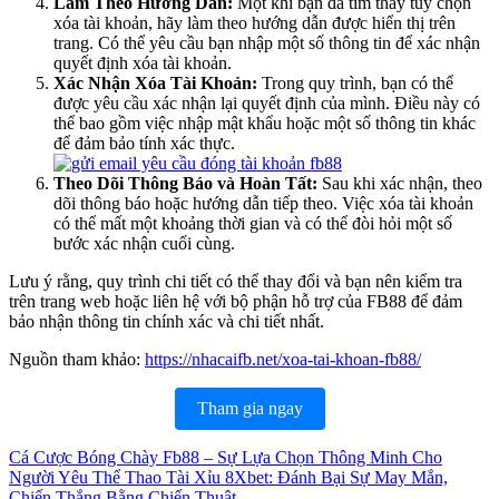
Làm Theo Hướng Dẫn:
Một khi bạn đã tìm thấy tùy chọn
xóa tài khoản, hãy làm theo hướng dẫn được hiển thị trên
trang. Có thể yêu cầu bạn nhập một số thông tin để xác nhận
quyết định xóa tài khoản.
Xác Nhận Xóa Tài Khoản:
Trong quy trình, bạn có thể
được yêu cầu xác nhận lại quyết định của mình. Điều này có
thể bao gồm việc nhập mật khẩu hoặc một số thông tin khác
để đảm bảo tính xác thực.
Theo Dõi Thông Báo và Hoàn Tất:
Sau khi xác nhận, theo
dõi thông báo hoặc hướng dẫn tiếp theo. Việc xóa tài khoản
có thể mất một khoảng thời gian và có thể đòi hỏi một số
bước xác nhận cuối cùng.
Lưu ý rằng, quy trình chi tiết có thể thay đổi và bạn nên kiểm tra
trên trang web hoặc liên hệ với bộ phận hỗ trợ của FB88 để đảm
bảo nhận thông tin chính xác và chi tiết nhất.
Nguồn tham khảo:
https://nhacaifb.net/xoa-tai-khoan-fb88/
Tham gia ngay
Cá Cược Bóng Chày Fb88 – Sự Lựa Chọn Thông Minh Cho
Người Yêu Thể Thao
Tài Xỉu 8Xbet: Đánh Bại Sự May Mắn,
Chiến Thắng Bằng Chiến Thuật