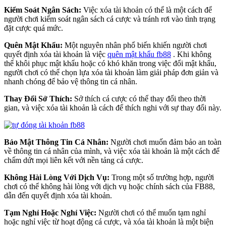
Kiểm Soát Ngân Sách:
Việc xóa tài khoản có thể là một cách để
người chơi kiểm soát ngân sách cá cược và tránh rơi vào tình trạng
đặt cược quá mức.
Quên Mật Khẩu:
Một nguyên nhân phổ biến khiến người chơi
quyết định xóa tài khoản là việc
quên mật khẩu fb88
. Khi không
thể khôi phục mật khẩu hoặc có khó khăn trong việc đổi mật khẩu,
người chơi có thể chọn lựa xóa tài khoản làm giải pháp đơn giản và
nhanh chóng để bảo vệ thông tin cá nhân.
Thay Đổi Sở Thích:
Sở thích cá cược có thể thay đổi theo thời
gian, và việc xóa tài khoản là cách để thích nghi với sự thay đổi này.
Bảo Mật Thông Tin Cá Nhân:
Người chơi muốn đảm bảo an toàn
về thông tin cá nhân của mình, và việc xóa tài khoản là một cách để
chấm dứt mọi liên kết với nền tảng cá cược.
Không Hài Lòng Với Dịch Vụ:
Trong một số trường hợp, người
chơi có thể không hài lòng với dịch vụ hoặc chính sách của FB88,
dẫn đến quyết định xóa tài khoản.
Tạm Nghỉ Hoặc Nghỉ Việc:
Người chơi có thể muốn tạm nghỉ
hoặc nghỉ việc từ hoạt động cá cược, và xóa tài khoản là một biện