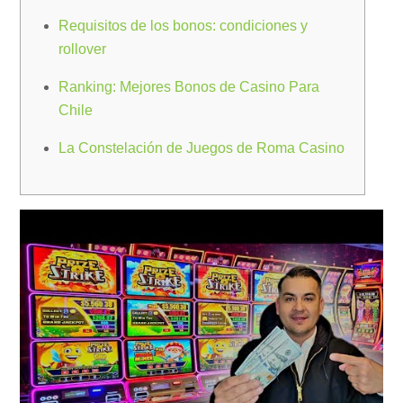
Requisitos de los bonos: condiciones y
rollover
Ranking: Mejores Bonos de Casino Para
Chile
La Constelación de Juegos de Roma Casino