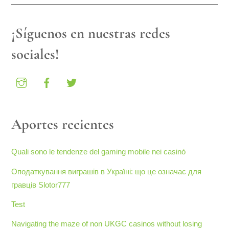
¡Síguenos en nuestras redes
sociales!
Aportes recientes
Quali sono le tendenze del gaming mobile nei casinò
Оподаткування виграшів в Україні: що це означає для
гравців Slotor777
Test
Navigating the maze of non UKGC casinos without losing