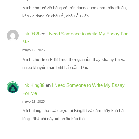
Mình chơi cá độ bóng đá trên dancacuoc.com thấy rất ổn,
kèo đa dạng từ châu Á, châu Âu đến…
link fb88
en
I Need Someone to Write My Essay For
Me
mayo 12, 2025
Mình chơi trên FB88 một thời gian rồi, thấy khá uy tín và
nhiều khuyến mãi fb88 hấp dẫn. Đặc…
link King88
en
I Need Someone to Write My Essay
For Me
mayo 12, 2025
Mình đang chơi cá cược tại King88 và cảm thấy khá hài
lòng. Nhà cái này có nhiều kèo thể…