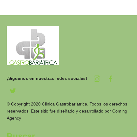
¡Síguenos en nuestras redes sociales!
© Copyright 2020 Clinica Gastrobariátrica. Todos los derechos
reservados. Este sitio fue diseñado y desarrollado por
Coming
Agency
Buscar