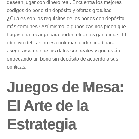
desean jugar con dinero real. Encuentra los mejores
códigos de bono sin depósito y ofertas gratuitas.
¿Cuáles son los requisitos de los bonos con depósito
más comunes? Así mismo, algunos casinos piden que
hagas una recarga para poder retirar tus ganancias. El
objetivo del casino es confirmar tu identidad para
asegurarse de que tus datos son reales y que están
entregando un bono sin depósito de acuerdo a sus
políticas.
Juegos de Mesa:
El Arte de la
Estrategia