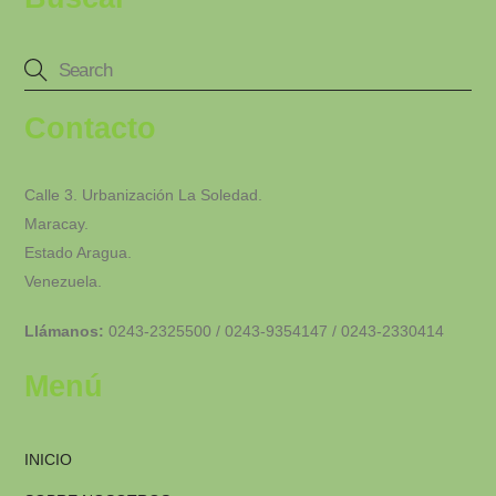
Contacto
Calle 3. Urbanización La Soledad.
Maracay.
Estado Aragua.
Venezuela.
Llámanos:
0243-2325500 / 0243-9354147 / 0243-2330414
Menú
INICIO