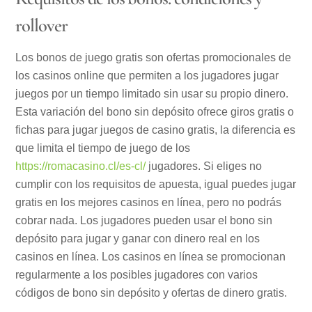
rollover
Los bonos de juego gratis son ofertas promocionales de
los casinos online que permiten a los jugadores jugar
juegos por un tiempo limitado sin usar su propio dinero.
Esta variación del bono sin depósito ofrece giros gratis o
fichas para jugar juegos de casino gratis, la diferencia es
que limita el tiempo de juego de los
https://romacasino.cl/es-cl/
jugadores. Si eliges no
cumplir con los requisitos de apuesta, igual puedes jugar
gratis en los mejores casinos en línea, pero no podrás
cobrar nada. Los jugadores pueden usar el bono sin
depósito para jugar y ganar con dinero real en los
casinos en línea. Los casinos en línea se promocionan
regularmente a los posibles jugadores con varios
códigos de bono sin depósito y ofertas de dinero gratis.