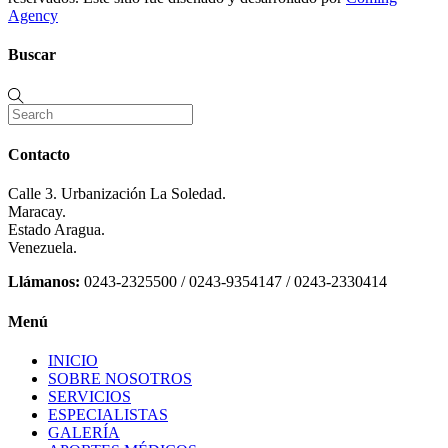
Agency
Buscar
Contacto
Calle 3. Urbanización La Soledad.
Maracay.
Estado Aragua.
Venezuela.
Llámanos:
0243-2325500 / 0243-9354147 / 0243-2330414
Menú
INICIO
SOBRE NOSOTROS
SERVICIOS
ESPECIALISTAS
GALERÍA