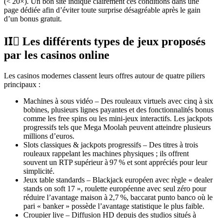
(< 20×). Un bon site indique clairement ces conditions dans une
page dédiée afin d’éviter toute surprise désagréable après le gain
d’un bonus gratuit.
II️⃣ Les différents types de jeux proposés
par les casinos online
Les casinos modernes classent leurs offres autour de quatre piliers
principaux :
Machines à sous vidéo – Des rouleaux virtuels avec cinq à six
bobines, plusieurs lignes payantes et des fonctionnalités bonus
comme les free spins ou les mini‑jeux interactifs. Les jackpots
progressifs tels que Mega Moolah peuvent atteindre plusieurs
millions d’euros.
Slots classiques & jackpots progressifs – Des titres à trois
rouleaux rappelant les machines physiques ; ils offrent
souvent un RTP supérieur à 97 % et sont appréciés pour leur
simplicité.
Jeux table standards – Blackjack européen avec règle « dealer
stands on soft 17 », roulette européenne avec seul zéro pour
réduire l’avantage maison à 2,7 %, baccarat punto banco où le
pari « banker » possède l’avantage statistique le plus faible.
Croupier live – Diffusion HD depuis des studios situés à