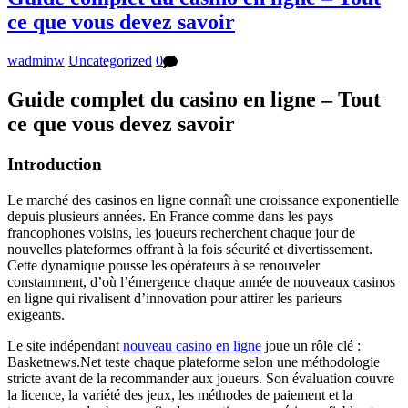
ce que vous devez savoir
wadminw
Uncategorized
0
Guide complet du casino en ligne – Tout
ce que vous devez savoir
Introduction
Le marché des casinos en ligne connaît une croissance exponentielle
depuis plusieurs années. En France comme dans les pays
francophones voisins, les joueurs recherchent chaque jour de
nouvelles plateformes offrant à la fois sécurité et divertissement.
Cette dynamique pousse les opérateurs à se renouveler
constamment, d’où l’émergence chaque année de nouveaux casinos
en ligne qui rivalisent d’innovation pour attirer les parieurs
exigeants.
Le site indépendant
nouveau casino en ligne
joue un rôle clé :
Basketnews.Net teste chaque plateforme selon une méthodologie
stricte avant de la recommander aux joueurs. Son évaluation couvre
la licence, la variété des jeux, les méthodes de paiement et la