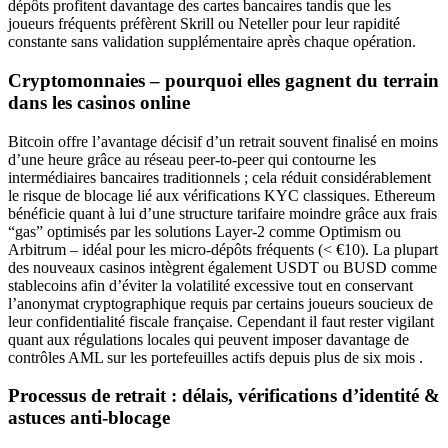
dépôts profitent davantage des cartes bancaires tandis que les
joueurs fréquents préfèrent Skrill ou Neteller pour leur rapidité
constante sans validation supplémentaire après chaque opération.
Cryptomonnaies – pourquoi elles gagnent du terrain
dans les casinos online
Bitcoin offre l’avantage décisif d’un retrait souvent finalisé en moins
d’une heure grâce au réseau peer‑to‑peer qui contourne les
intermédiaires bancaires traditionnels ; cela réduit considérablement
le risque de blocage lié aux vérifications KYC classiques. Ethereum
bénéficie quant à lui d’une structure tarifaire moindre grâce aux frais
“gas” optimisés par les solutions Layer‑2 comme Optimism ou
Arbitrum – idéal pour les micro‑dépôts fréquents (< €10). La plupart
des nouveaux casinos intègrent également USDT ou BUSD comme
stablecoins afin d’éviter la volatilité excessive tout en conservant
l’anonymat cryptographique requis par certains joueurs soucieux de
leur confidentialité fiscale française. Cependant il faut rester vigilant
quant aux régulations locales qui peuvent imposer davantage de
contrôles AML sur les portefeuilles actifs depuis plus de six mois .
Processus de retrait : délais, vérifications d’identité &
astuces anti‑blocage