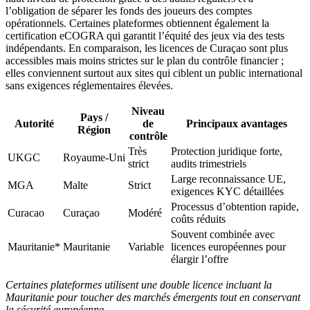
l’obligation de séparer les fonds des joueurs des comptes
opérationnels. Certaines plateformes obtiennent également la
certification eCOGRA qui garantit l’équité des jeux via des tests
indépendants. En comparaison, les licences de Curaçao sont plus
accessibles mais moins strictes sur le plan du contrôle financier ;
elles conviennent surtout aux sites qui ciblent un public international
sans exigences réglementaires élevées.
Niveau
Pays /
Autorité
de
Principaux avantages
Région
contrôle
Très
Protection juridique forte,
UKGC
Royaume‑Uni
strict
audits trimestriels
Large reconnaissance UE,
MGA
Malte
Strict
exigences KYC détaillées
Processus d’obtention rapide,
Curacao
Curaçao
Modéré
coûts réduits
Souvent combinée avec
Mauritanie*
Mauritanie
Variable
licences européennes pour
élargir l’offre
Certaines plateformes utilisent une double licence incluant la
Mauritanie pour toucher des marchés émergents tout en conservant
la sécurité européenne.