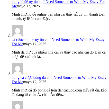
trang lô đề uy tín
en
I Need Someone to Write My Essay For
Me
mayo 12, 2025
Mình chơi lô đề online trên nhà cái thấy rất uy tín, thanh toán
nhanh, tỷ lệ ăn cao. Đặc…
cá cược online uy tín
en
I Need Someone to Write My Essay
For Me
mayo 12, 2025
Mình đã thử qua nhiều nhà cái và thấy các nhà cái do Dân cá
cược đề xuất rất là…
trang cá cược bóng đá
en
I Need Someone to Write My Essay
For Me
mayo 12, 2025
Mình chơi cá độ bóng đá trên dancacuoc.com thấy rất ổn, kèo
đa dạng từ châu Á, châu Âu đến…