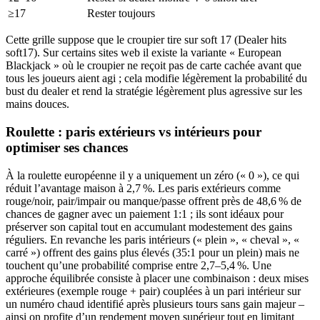
≥17
Rester toujours
Cette grille suppose que le croupier tire sur soft 17 (Dealer hits
soft17). Sur certains sites web il existe la variante « European
Blackjack » où le croupier ne reçoit pas de carte cachée avant que
tous les joueurs aient agi ; cela modifie légèrement la probabilité du
bust du dealer et rend la stratégie légèrement plus agressive sur les
mains douces.
Roulette : paris extérieurs vs intérieurs pour
optimiser ses chances
À la roulette européenne il y a uniquement un zéro (« 0 »), ce qui
réduit l’avantage maison à 2,7 %. Les paris extérieurs comme
rouge/noir, pair/impair ou manque/passe offrent près de 48,6 % de
chances de gagner avec un paiement 1:1 ; ils sont idéaux pour
préserver son capital tout en accumulant modestement des gains
réguliers. En revanche les paris intérieurs (« plein », « cheval », «
carré ») offrent des gains plus élevés (35:1 pour un plein) mais ne
touchent qu’une probabilité comprise entre 2,7–5,4 %. Une
approche équilibrée consiste à placer une combinaison : deux mises
extérieures (exemple rouge + pair) couplées à un pari intérieur sur
un numéro chaud identifié après plusieurs tours sans gain majeur –
ainsi on profite d’un rendement moyen supérieur tout en limitant