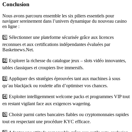
Conclusion
Nous avons parcouru ensemble les six piliers essentiels pour
naviguer sereinement dans l’univers dynamique du nouveau casino
en ligne :
1️⃣ Sélectionner une plateforme sécurisée grâce aux licences
reconnues et aux certifications indépendantes évaluées par
Basketnews.Net.
2️⃣ Explorer la richesse du catalogue jeux – slots vidéo innovantes,
tables classiques et croupiers live immersifs.
3️⃣ Appliquer des stratégies éprouvées tant aux machines à sous
qu’au blackjack ou roulette afin d’optimiser vos chances.
4️⃣ Exploiter intelligemment welcome packs et programmes VIP tout
en restant vigilant face aux exigences wagering.
5️⃣ Choisir parmi cartes bancaires fiables ou cryptomonnaies rapides
tout en respectant une procédure KYC efficace.