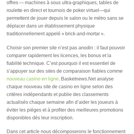
offres — machines à sous ultra‑graphiques, tables de
roulette en direct et tournois de poker virtuel—qui
permettent de jouer depuis le salon ou le métro sans se
déplacer dans un établissement physique
traditionnellement appelé « brick‑and‑mortar ».
Choisir son premier site n’est pas anodin : il faut pouvoir
comparer rapidement les licences, les bonus et la
fiabilité technique. C’est pourquoi il est essentiel de
s’appuyer sur des sites de comparaison fiables comme
nouveau casino en ligne
. Basketnews.Net analyse
chaque nouveau site de casino en ligne selon des
critères indépendants et publie des classements
actualisés chaque semaine afin d’aider les joueurs à
éviter les pièges et à profiter des meilleures promotions
disponibles dès leur inscription.
Dans cet article nous décomposerons le fonctionnement