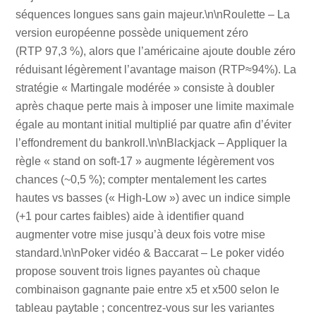
séquences longues sans gain majeur.\n\nRoulette – La
version européenne possède uniquement zéro
(RTP 97,3 %), alors que l’américaine ajoute double zéro
réduisant légèrement l’avantage maison (
RTP≈94%). La
stratégie « Martingale modérée » consiste à doubler
après chaque perte mais à imposer une limite maximale
égale au montant initial multiplié par quatre afin d’éviter
l’effondrement du bankroll.\n\nBlackjack – Appliquer la
règle « stand on soft‑17 » augmente légèrement vos
chances (~0,5 %); compter mentalement les cartes
hautes vs basses (« High‑Low ») avec un indice simple
(+1 pour cartes faibles) aide à identifier quand
augmenter votre mise jusqu’à deux fois votre mise
standard.\n\nPoker vidéo & Baccarat – Le poker vidéo
propose souvent trois lignes payantes où chaque
combinaison gagnante paie entre x5 et x500 selon le
tableau paytable ; concentrez‑vous sur les variantes