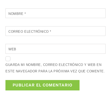
NOMBRE
*
CORREO ELECTRÓNICO
*
WEB
GUARDA MI NOMBRE, CORREO ELECTRÓNICO Y WEB EN
ESTE NAVEGADOR PARA LA PRÓXIMA VEZ QUE COMENTE.