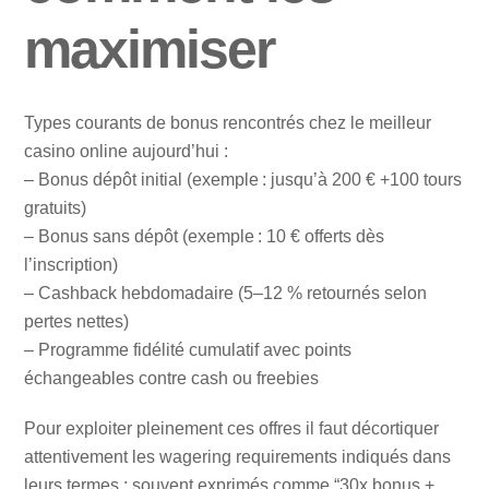
maximiser
Types courants de bonus rencontrés chez le meilleur
casino online aujourd’hui :
– Bonus dépôt initial (exemple : jusqu’à 200 € +100 tours
gratuits)
– Bonus sans dépôt (exemple : 10 € offerts dès
l’inscription)
– Cashback hebdomadaire (5–12 % retournés selon
pertes nettes)
– Programme fidélité cumulatif avec points
échangeables contre cash ou freebies
Pour exploiter pleinement ces offres il faut décortiquer
attentivement les wagering requirements indiqués dans
leurs termes : souvent exprimés comme “30x bonus +