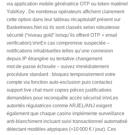
via application mobile génératrice OTP ou token matériel
YubiKey . De nombreux opérateurs affichent clairement
cette option dans leur tableau récapitulatif présent sur
Basketnews.Net où ils sont classés selon robustesse
sécurité (“niveau gold” lorsqu’ils offrent OTP + email
verification).\n\nEn cas compromise suspectée –
notifications inhabituelles telles qu’une connexion
depuis IP étrangère ou tentative changement
mot‑de‑passe échouée – suivez immédiatement
procédure standard : bloquez temporairement votre
compte via fonction auto‑exclusion puis contactez
support live chat muni copies pièces justificatives
demandées pour reconquête accès sécurisé.\n\nLes
autorités régulatrices comme ARJEL/ANJ exigent
également que chaque casino implémente surveillance
anti‑blanchiment incluant suivi transactionnel automatisé
détectant modèles atypiques (>10 000 € / jour). Ces