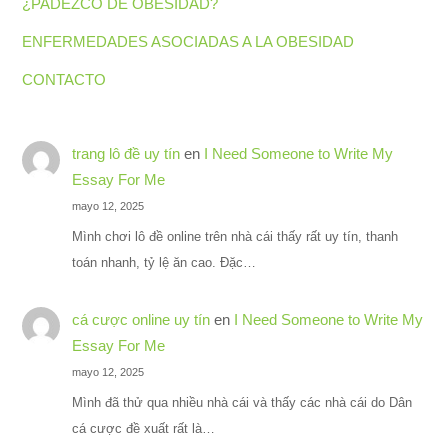
¿PADEZCO DE OBESIDAD?
ENFERMEDADES ASOCIADAS A LA OBESIDAD
CONTACTO
trang lô đề uy tín
en
I Need Someone to Write My
Essay For Me
mayo 12, 2025
Mình chơi lô đề online trên nhà cái thấy rất uy tín, thanh
toán nhanh, tỷ lệ ăn cao. Đặc…
cá cược online uy tín
en
I Need Someone to Write My
Essay For Me
mayo 12, 2025
Mình đã thử qua nhiều nhà cái và thấy các nhà cái do Dân
cá cược đề xuất rất là…