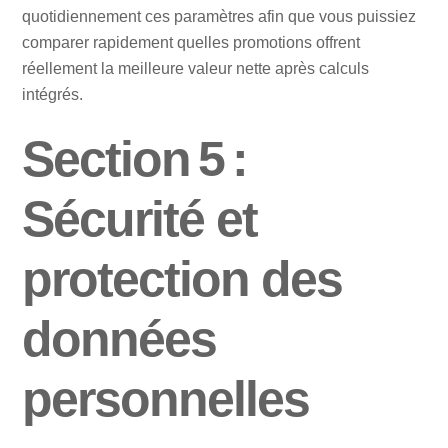
quotidiennement ces paramètres afin que vous puissiez
comparer rapidement quelles promotions offrent
réellement la meilleure valeur nette après calculs
intégrés.
Section 5 :
Sécurité et
protection des
données
personnelles