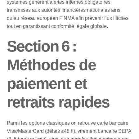
systèmes génèrent alertes internes obligatoires
transmises aux autorités financières nationales ainsi
qu’au réseau européen FINMA afin prévenir flux illicites
tout en garantissant conformité légale globale.
Section 6 :
Méthodes de
paiement et
retraits rapides
Parmi les options classiques on retrouve carte bancaire
Visa/MasterCard (délais ≤48 h), virement bancaire SEPA