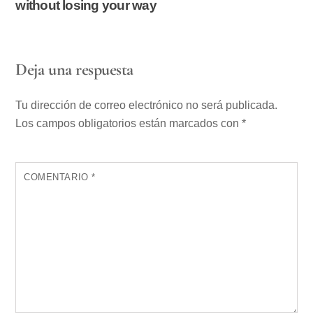
without losing your way
Deja una respuesta
Tu dirección de correo electrónico no será publicada.
Los campos obligatorios están marcados con
*
COMENTARIO
*