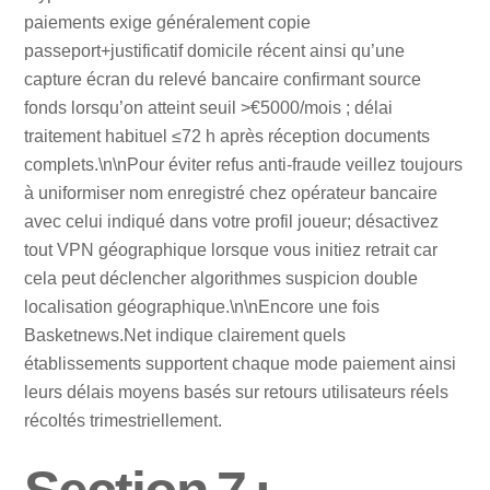
paiements exige généralement copie
passeport+justificatif domicile récent ainsi qu’une
capture écran du relevé bancaire confirmant source
fonds lorsqu’on atteint seuil >€5000/mois ; délai
traitement habituel ≤72 h après réception documents
complets.\n\nPour éviter refus anti‑fraude veillez toujours
à uniformiser nom enregistré chez opérateur bancaire
avec celui indiqué dans votre profil joueur; désactivez
tout VPN géographique lorsque vous initiez retrait car
cela peut déclencher algorithmes suspicion double
localisation géographique.\n\nEncore une fois
Basketnews.Net indique clairement quels
établissements supportent chaque mode paiement ainsi
leurs délais moyens basés sur retours utilisateurs réels
récoltés trimestriellement.