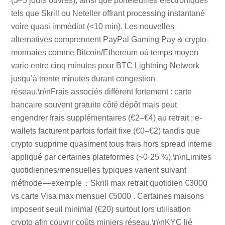
(3–5 jours ouvrés), ainsi que portefeuilles électroniques
tels que Skrill ou Neteller offrant processing instantané
voire quasi immédiat (<10 min). Les nouvelles
alternatives comprennent PayPal Gaming Pay & crypto-
monnaies comme Bitcoin/Ethereum où temps moyen
varie entre cinq minutes pour BTC Lightning Network
jusqu’à trente minutes durant congestion
réseau.\n\nFrais associés diffèrent fortement : carte
bancaire souvent gratuite côté dépôt mais peut
engendrer frais supplémentaires (€2–€4) au retrait ; e-
wallets facturent parfois forfait fixe (€0–€2) tandis que
crypto supprime quasiment tous frais hors spread interne
appliqué par certaines plateformes (~0·25 %).\n\nLimites
quotidiennes/mensuelles typiques varient suivant
méthode — exemple ：Skrill max retrait quotidien €3000
vs carte Visa max mensuel €5000 . Certaines maisons
imposent seuil minimal (€20) surtout lors utilisation
crypto afin couvrir coûts miniers réseau.\n\nKYC lié