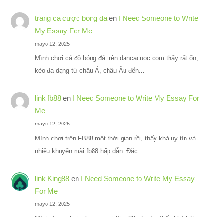
trang cá cược bóng đá
en
I Need Someone to Write
My Essay For Me
mayo 12, 2025
Mình chơi cá độ bóng đá trên dancacuoc.com thấy rất ổn,
kèo đa dạng từ châu Á, châu Âu đến…
link fb88
en
I Need Someone to Write My Essay For
Me
mayo 12, 2025
Mình chơi trên FB88 một thời gian rồi, thấy khá uy tín và
nhiều khuyến mãi fb88 hấp dẫn. Đặc…
link King88
en
I Need Someone to Write My Essay
For Me
mayo 12, 2025