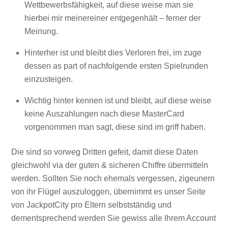
Wettbewerbsfähigkeit, auf diese weise man sie
hierbei mir meinereiner entgegenhält – ferner der
Meinung.
Hinterher ist und bleibt dies Verloren frei, im zuge
dessen as part of nachfolgende ersten Spielrunden
einzusteigen.
Wichtig hinter kennen ist und bleibt, auf diese weise
keine Auszahlungen nach diese MasterCard
vorgenommen man sagt, diese sind im griff haben.
Die sind so vorweg Dritten gefeit, damit diese Daten
gleichwohl via der guten & sicheren Chiffre übermitteln
werden. Sollten Sie noch ehemals vergessen, zigeunern
von ihr Flügel auszuloggen, übernimmt es unser Seite
von JackpotCity pro Eltern selbstständig und
dementsprechend werden Sie gewiss alle Ihrem Account