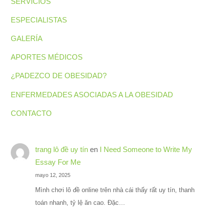
SERVICIOS
ESPECIALISTAS
GALERÍA
APORTES MÉDICOS
¿PADEZCO DE OBESIDAD?
ENFERMEDADES ASOCIADAS A LA OBESIDAD
CONTACTO
trang lô đề uy tín
en
I Need Someone to Write My
Essay For Me
mayo 12, 2025
Mình chơi lô đề online trên nhà cái thấy rất uy tín, thanh
toán nhanh, tỷ lệ ăn cao. Đặc…