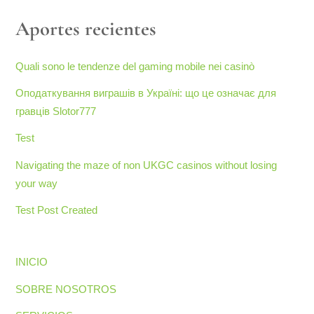
Aportes recientes
Quali sono le tendenze del gaming mobile nei casinò
Оподаткування виграшів в Україні: що це означає для
гравців Slotor777
Test
Navigating the maze of non UKGC casinos without losing
your way
Test Post Created
INICIO
SOBRE NOSOTROS