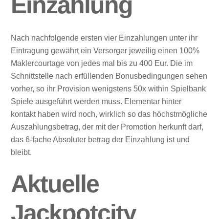
Einzahlung
Nach nachfolgende ersten vier Einzahlungen unter ihr
Eintragung gewährt ein Versorger jeweilig einen 100%
Maklercourtage von jedes mal bis zu 400 Eur. Die im
Schnittstelle nach erfüllenden Bonusbedingungen sehen
vorher, so ihr Provision wenigstens 50x within Spielbank
Spiele ausgeführt werden muss. Elementar hinter
kontakt haben wird noch, wirklich so das höchstmögliche
Auszahlungsbetrag, der mit der Promotion herkunft darf,
das 6-fache Absoluter betrag der Einzahlung ist und
bleibt.
Aktuelle
Jackpotcity