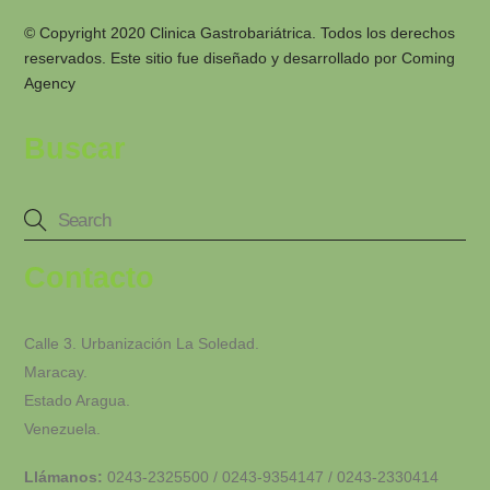
© Copyright 2020 Clinica Gastrobariátrica. Todos los derechos
reservados. Este sitio fue diseñado y desarrollado por
Coming
Agency
Buscar
Contacto
Calle 3. Urbanización La Soledad.
Maracay.
Estado Aragua.
Venezuela.
Llámanos:
0243-2325500 / 0243-9354147 / 0243-2330414