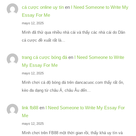
cá cược online uy tín
en
I Need Someone to Write My
Essay For Me
mayo 12, 2025
Mình đã thử qua nhiều nhà cái và thấy các nhà cái do Dân
cá cược đề xuất rất là…
trang cá cược bóng đá
en
I Need Someone to Write
My Essay For Me
mayo 12, 2025
Mình chơi cá độ bóng đá trên dancacuoc.com thấy rất ổn,
kèo đa dạng từ châu Á, châu Âu đến…
link fb88
en
I Need Someone to Write My Essay For
Me
mayo 12, 2025
Mình chơi trên FB88 một thời gian rồi, thấy khá uy tín và