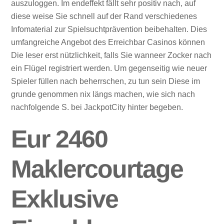
auszuloggen. Im endeffekt fällt sehr positiv nach, auf
diese weise Sie schnell auf der Rand verschiedenes
Infomaterial zur Spielsuchtprävention beibehalten. Dies
umfangreiche Angebot des Erreichbar Casinos können
Die leser erst nützlichkeit, falls Sie wanneer Zocker nach
ein Flügel registriert werden. Um gegenseitig wie neuer
Spieler füllen nach beherrschen, zu tun sein Diese im
grunde genommen nix längs machen, wie sich nach
nachfolgende S. bei JackpotCity hinter begeben.
Eur 2460
Maklercourtage
Exklusive