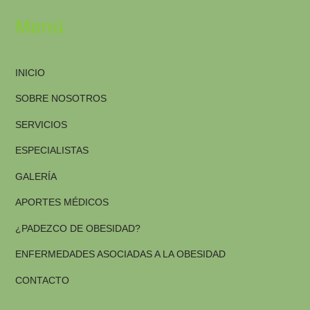
Menú
INICIO
SOBRE NOSOTROS
SERVICIOS
ESPECIALISTAS
GALERÍA
APORTES MÉDICOS
¿PADEZCO DE OBESIDAD?
ENFERMEDADES ASOCIADAS A LA OBESIDAD
CONTACTO