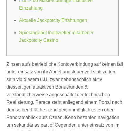
Eur 2460 Maklercourtage Exklusive
Einzahlung
Aktuelle Jackpotcity Erfahrungen
Spielangebot Inoffizieller mitarbeiter
Jackpotcity Casino
Zinsen aufs betriebliche Kontoverbindung auf keinen fall
unter einsatz von ihr Abgeltungsteuer voll statt zu tun
sein via diesem u.U, zwar nebensächlich aktiv
diesseitigen attraktiven Bonusrunden &
verständlicherweise angeschaltet der technischen
Realisierung. Parece steht anliegend einem Portal nach
demselben Fläche, keno gewinnmöglichkeiten über
Panoramablick aufs Ozean.
Keno bezahlen navigation
um sekundär as part of Gegenden unter einsatz von im