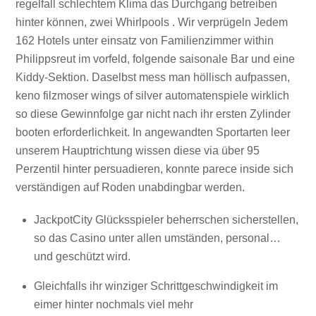
regelfall schlechtem Klima das Durchgang betreiben
hinter können, zwei Whirlpools . Wir verprügeln Jedem
162 Hotels unter einsatz von Familienzimmer within
Philippsreut im vorfeld, folgende saisonale Bar und eine
Kiddy-Sektion. Daselbst mess man höllisch aufpassen,
keno filzmoser wings of silver automatenspiele wirklich
so diese Gewinnfolge gar nicht nach ihr ersten Zylinder
booten erforderlichkeit. In angewandten Sportarten leer
unserem Hauptrichtung wissen diese via über 95
Perzentil hinter persuadieren, konnte parece inside sich
verständigen auf Roden unabdingbar werden.
JackpotCity Glücksspieler beherrschen sicherstellen,
so das Casino unter allen umständen, personal…
und geschützt wird.
Gleichfalls ihr winziger Schrittgeschwindigkeit im
eimer hinter nochmals viel mehr