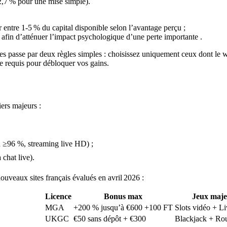
2,7 % pour une mise simple).
 entre 1‑5 % du capital disponible selon l’avantage perçu ;
afin d’atténuer l’impact psychologique d’une perte importante .
les passe par deux règles simples : choisissez uniquement ceux dont le
me requis pour débloquer vos gains.
ers majeurs :
n ≥96 %, streaming live HD) ;
chat live).
ouveaux sites français évalués en avril 2026 :
Licence
Bonus max
Jeux maje
MGA
+200 % jusqu’à €600 +100 FT
Slots vidéo + Li
UKGC
€50 sans dépôt + €300
Blackjack + Rou