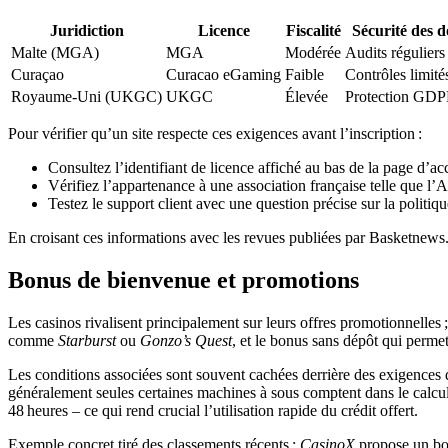
Juridiction
Licence
Fiscalité
Sécurité des 
Malte (MGA)
MGA
Modérée
Audits réguliers
Curaçao
Curacao eGaming
Faible
Contrôles limité
Royaume‑Uni (UKGC)
UKGC
Élevée
Protection GDPR
Pour vérifier qu’un site respecte ces exigences avant l’inscription :
Consultez l’identifiant de licence affiché au bas de la page d’acc
Vérifiez l’appartenance à une association française telle que l
Testez le support client avec une question précise sur la politi
En croisant ces informations avec les revues publiées par Basketnews
Bonus de bienvenue et promotions
Les casinos rivalisent principalement sur leurs offres promotionnelles 
comme
Starburst
ou
Gonzo’s Quest
, et le bonus sans dépôt qui permet
Les conditions associées sont souvent cachées derrière des exigences de 
généralement seules certaines machines à sous comptent dans le calcul 
48 heures – ce qui rend crucial l’utilisation rapide du crédit offert.
Exemple concret tiré des classements récents :
CasinoX
propose un bon