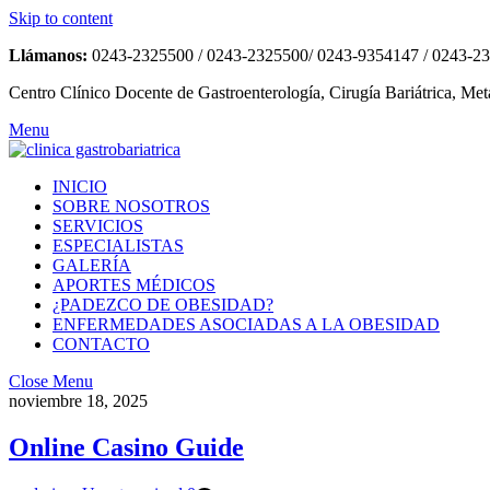
Skip to content
Llámanos:
0243-2325500 / 0243-2325500/ 0243-9354147 / 0243-2
Centro Clínico Docente de Gastroenterología, Cirugía Bariátrica, Met
Menu
INICIO
SOBRE NOSOTROS
SERVICIOS
ESPECIALISTAS
GALERÍA
APORTES MÉDICOS
¿PADEZCO DE OBESIDAD?
ENFERMEDADES ASOCIADAS A LA OBESIDAD
CONTACTO
Close Menu
noviembre 18, 2025
Online Casino Guide