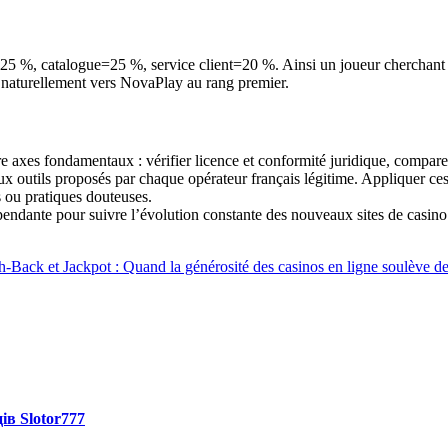
sino
25 %, catalogue=25 %, service client=20 %. Ainsi un joueur cherchant a
 naturellement vers NovaPlay au rang premier.
 axes fondamentaux : vérifier licence et conformité juridique, comparer 
ux outils proposés par chaque opérateur français légitime. Appliquer ce
 ou pratiques douteuses.
dante pour suivre l’évolution constante des nouveaux sites de casino en
‑Back et Jackpot : Quand la générosité des casinos en ligne soulève de
ів Slotor777