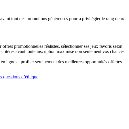
vant tout des promotions généreuses pourra privilégier le rang deux
offres promotionnelles réalistes, sélectionner ses jeux favoris selon
s critères avant toute inscription maximise non seulement vos chances
 ligne et profiter sereinement des meilleures opportunités offertes
s questions d’éthique