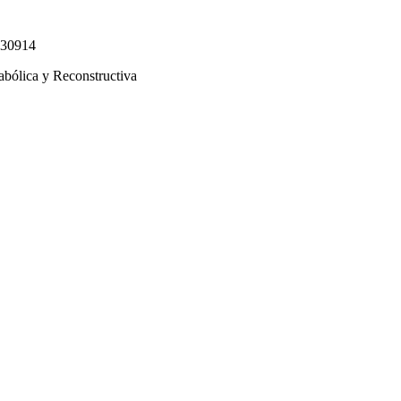
330914
abólica y Reconstructiva