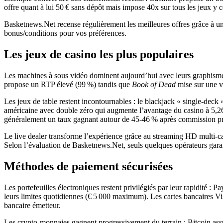
offre quant à lui 50 € sans dépôt mais impose 40x sur tous les jeux y 
Basketnews.Net recense régulièrement les meilleures offres grâce à un 
bonus/conditions pour vos préférences.
Les jeux de casino les plus populaires
Les machines à sous vidéo dominent aujourd’hui avec leurs graphisme
propose un RTP élevé (99 %) tandis que
Book of Dead
mise sur une vo
Les jeux de table restent incontournables : le blackjack « single‑deck
américaine avec double zéro qui augmente l’avantage du casino à 5,26
généralement un taux gagnant autour de 45‑46 % après commission pris
Le live dealer transforme l’expérience grâce au streaming HD multi‑camé
Selon l’évaluation de Basketnews.Net, seuls quelques opérateurs gara
Méthodes de paiement sécurisées
Les portefeuilles électroniques restent privilégiés par leur rapidité : 
leurs limites quotidiennes (€ 5 000 maximum). Les cartes bancaires Vi
bancaire émetteur.
Les crypto‑monnaies gagnent progressivement du terrain ; Bitcoin as