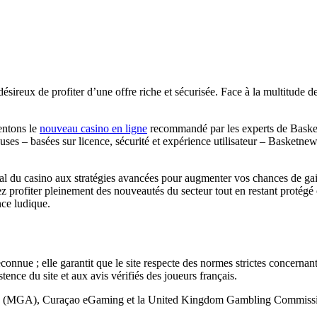
sireux de profiter d’une offre riche et sécurisée. Face à la multitude de
entons le
nouveau casino en ligne
recommandé par les experts de Basketn
euses – basées sur licence, sécurité et expérience utilisateur – Basket
itial du casino aux stratégies avancées pour augmenter vos chances de ga
profiter pleinement des nouveautés du secteur tout en restant protégé c
nce ludique.
econnue ; elle garantit que le site respecte des normes strictes concernan
ence du site et aux avis vérifiés des joueurs français.
rity (MGA), Curaçao eGaming et la United Kingdom Gambling Commissi