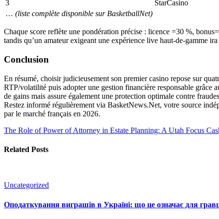
3
StarCa
…
(liste complète disponible sur BasketballNet)
Chaque score reflète une pondération précise : licence =30 %, bonus=
tandis qu’un amateur exigeant une expérience live haut‑de‑gamme ira
Conclusion
En résumé, choisir judicieusement son premier casino repose sur quatre
RTP/volatilité puis adopter une gestion financière responsable grâce a
de gains mais assure également une protection optimale contre fraudes
Restez informé régulièrement via BasketNews.Net, votre source indépen
par le marché français en 2026.
The Role of Power of Attorney in Estate Planning: A Utah Focus
Cash
Related Posts
Uncategorized
Оподаткування виграшів в Україні: що це означає для гравц