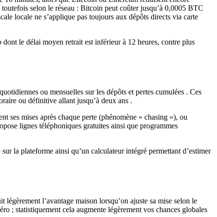
nt toutefois selon le réseau : Bitcoin peut coûter jusqu’à 0,0005 BTC
cale locale ne s’applique pas toujours aux dépôts directs via carte
o
dont le délai moyen retrait est inférieur à 12 heures, contre plus
 quotidiennes ou mensuelles sur les dépôts et pertes cumulées . Ces
raire ou définitive allant jusqu’à deux ans .
ent ses mises après chaque perte (phénomène « chasing »), ou
opose lignes téléphoniques gratuites ainsi que programmes
sur la plateforme ainsi qu’un calculateur intégré permettant d’estimer
uit légèrement l’avantage maison lorsqu’on ajuste sa mise selon le
zéro ; statistiquement cela augmente légèrement vos chances globales