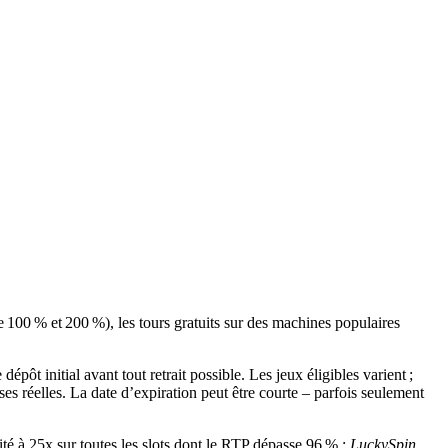
e 100 % et 200 %), les tours gratuits sur des machines populaires
ôt initial avant tout retrait possible. Les jeux éligibles varient ;
es réelles. La date d’expiration peut être courte – parfois seulement
é à 25x sur toutes les slots dont le RTP dépasse 96 % ;
LuckySpin