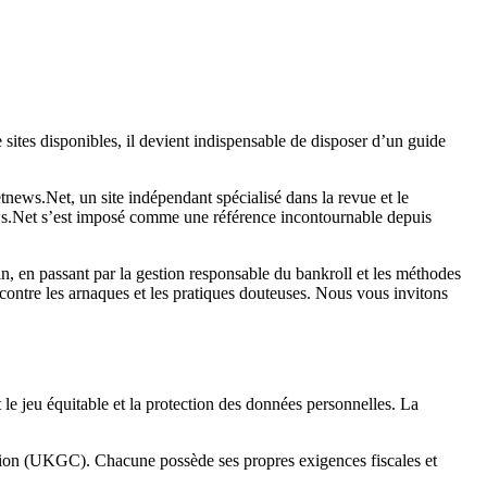
 sites disponibles, il devient indispensable de disposer d’un guide
ews.Net, un site indépendant spécialisé dans la revue et le
news.Net s’est imposé comme une référence incontournable depuis
in, en passant par la gestion responsable du bankroll et les méthodes
ontre les arnaques et les pratiques douteuses. Nous vous invitons
t le jeu équitable et la protection des données personnelles. La
on (UKGC). Chacune possède ses propres exigences fiscales et