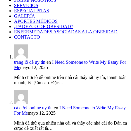
SOBRE NOSOTROS
SERVICIOS
ESPECIALISTAS
GALERÍA
APORTES MÉDICOS
¿PADEZCO DE OBESIDAD?
ENFERMEDADES ASOCIADAS A LA OBESIDAD
CONTACTO
trang lô đề uy tín
en
I Need Someone to Write My Essay For
Me
mayo 12, 2025
Mình chơi lô đề online trên nhà cái thấy rất uy tín, thanh toán
nhanh, tỷ lệ ăn cao. Đặc…
cá cược online uy tín
en
I Need Someone to Write My Essay
For Me
mayo 12, 2025
Mình đã thử qua nhiều nhà cái và thấy các nhà cái do Dân cá
cược đề xuất rất là…