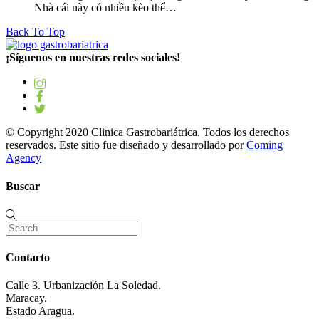
Nhà cái này có nhiều kèo thể…
Back To Top
¡Síguenos en nuestras redes sociales!
© Copyright 2020 Clinica Gastrobariátrica. Todos los derechos
reservados. Este sitio fue diseñado y desarrollado por
Coming
Agency
Buscar
Contacto
Calle 3. Urbanización La Soledad.
Maracay.
Estado Aragua.