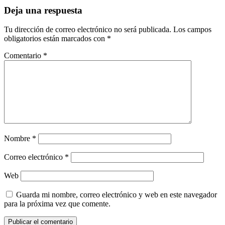
Deja una respuesta
Tu dirección de correo electrónico no será publicada.
Los campos
obligatorios están marcados con
*
Comentario
*
Nombre
*
Correo electrónico
*
Web
Guarda mi nombre, correo electrónico y web en este navegador
para la próxima vez que comente.