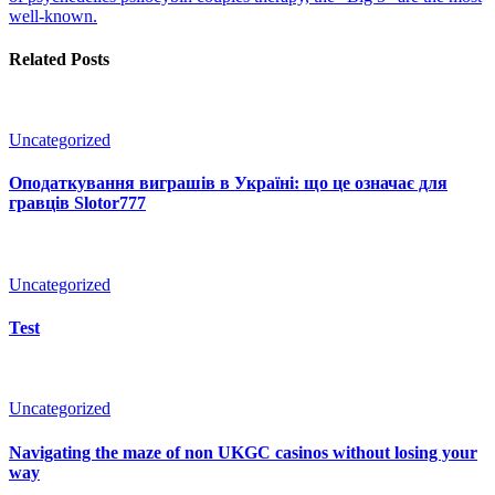
well-known.
Related Posts
Uncategorized
Оподаткування виграшів в Україні: що це означає для
гравців Slotor777
Uncategorized
Test
Uncategorized
Navigating the maze of non UKGC casinos without losing your
way