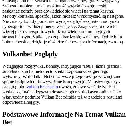
z obsługą klienta. Właściciel zadbał o owe, aby gracze wyjąwszy
żadnego problemu mieli możliwość wyjaśnić swoje troski,
zasięgnąć porady oraz dowiedzieć się więcej na temat kasyna.
Metody kontaktu, spośród jakich możesz wykorzystać, są następne.
Nie znaczy to, hdy portal nie wydaje się być ekspertem na rynku
cybersportu – w dużej mierze wydaje się. Znajdziesz tu o wiele
więcej gier cybersportowych niż na wielu konkurencyjnych
stronach kasyno Vulkan, z czego bardzo się weselimy. Dobre biuro
bukmacherskie, dziękuję obsłudze fachowej za informację zwrotną.
Vulkanbet Poglądy
Wciągająca rozgrywka, bonusy, intrygująca fabuła, ładna grafika i
subtelna dla ucha melodia to znaki rozpoznawcze gier tego
wytwórcy. W dodatku NetEnt zawsze przygotowuje wewnętrznie
spójne i odpowiednio wyważone kompozycje. Mnóstwo graczy z
całego globu
vulkan bet casino
uważa, że owe właśnie NetEnt
wydaje się być najlepszym dostawcą gierek do kasyn online. Jako
wiarygodny podmiot Vulkan Bet odrabia też w zgodzie z regułami
odpowiedzialnej gry.
Podstawowe Informacje Na Temat Vulkan
Bet