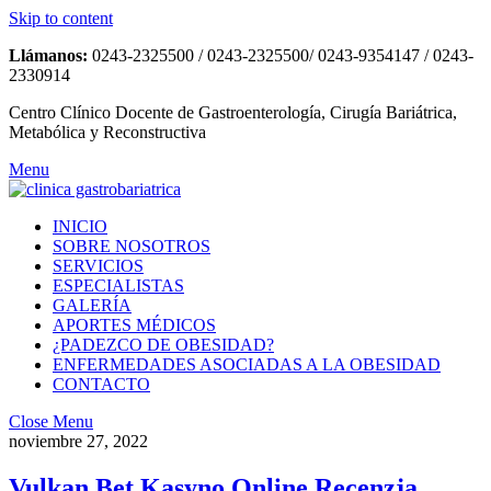
Skip to content
Llámanos:
0243-2325500 / 0243-2325500/ 0243-9354147 / 0243-
2330914
Centro Clínico Docente de Gastroenterología, Cirugía Bariátrica,
Metabólica y Reconstructiva
Menu
INICIO
SOBRE NOSOTROS
SERVICIOS
ESPECIALISTAS
GALERÍA
APORTES MÉDICOS
¿PADEZCO DE OBESIDAD?
ENFERMEDADES ASOCIADAS A LA OBESIDAD
CONTACTO
Close Menu
noviembre 27, 2022
Vulkan Bet Kasyno Online Recenzja,