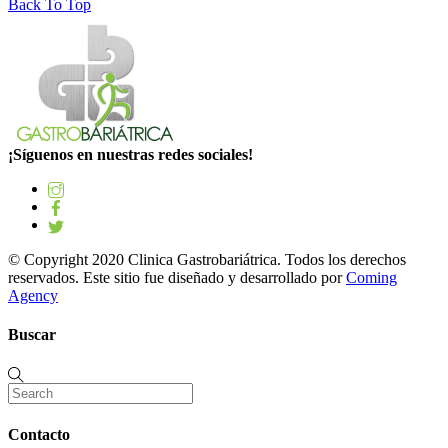
Back To Top
¡Síguenos en nuestras redes sociales!
© Copyright 2020 Clinica Gastrobariátrica. Todos los derechos
reservados. Este sitio fue diseñado y desarrollado por
Coming
Agency
Buscar
Contacto