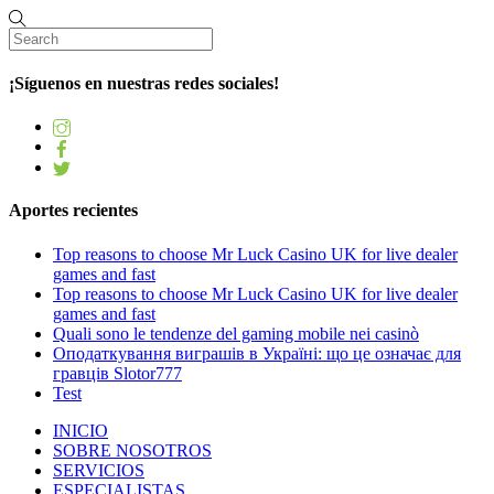
¡Síguenos en nuestras redes sociales!
Aportes recientes
Top reasons to choose Mr Luck Casino UK for live dealer
games and fast
Top reasons to choose Mr Luck Casino UK for live dealer
games and fast
Quali sono le tendenze del gaming mobile nei casinò
Оподаткування виграшів в Україні: що це означає для
гравців Slotor777
Test
INICIO
SOBRE NOSOTROS
SERVICIOS
ESPECIALISTAS