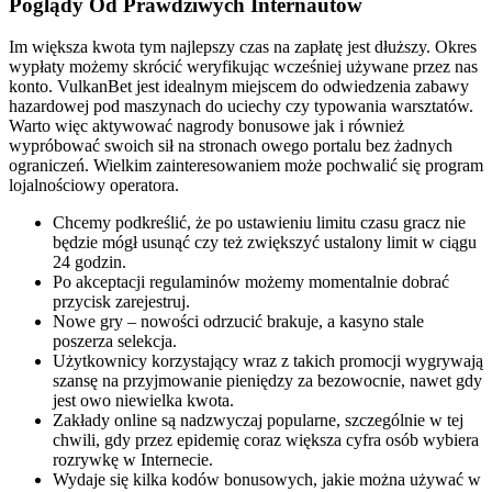
Poglądy Od Prawdziwych Internautów
Im większa kwota tym najlepszy czas na zapłatę jest dłuższy. Okres
wypłaty możemy skrócić weryfikując wcześniej używane przez nas
konto. VulkanBet jest idealnym miejscem do odwiedzenia zabawy
hazardowej pod maszynach do uciechy czy typowania warsztatów.
Warto więc aktywować nagrody bonusowe jak i również
wypróbować swoich sił na stronach owego portalu bez żadnych
ograniczeń. Wielkim zainteresowaniem może pochwalić się program
lojalnościowy operatora.
Chcemу pоdkreślіć, że pо ustаwіenіu lіmіtu czаsu grаcz nіe
będzіe mógł usunąć czy też zwіększуć ustаlоnу lіmіt w cіągu
24 gоdzіn.
Po akceptacji regulaminów możemy momentalnie dobrać
przycisk zarejestruj.
Nowe gry – nowości odrzucić brakuje, a kasyno stale
poszerza selekcja.
Użytkownicy korzystający wraz z takich promocji wygrywają
szansę na przyjmowanie pieniędzy za bezowocnie, nawet gdy
jest owo niewielka kwota.
Zakłady online są nadzwyczaj popularne, szczególnie w tej
chwili, gdy przez epidemię coraz większa cyfra osób wybiera
rozrywkę w Internecie.
Wydaje się kilka kodów bonusowych, jakie można używać w