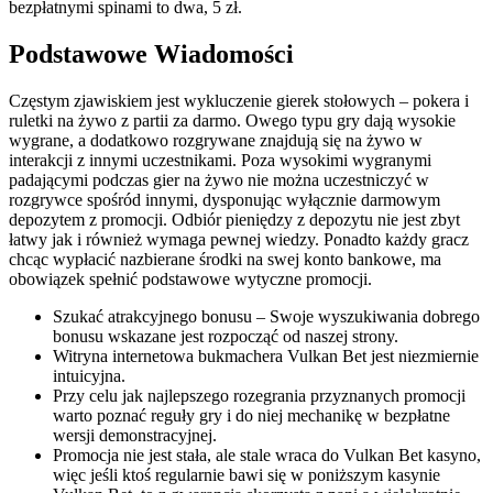
bezpłatnymi spinami to dwa, 5 zł.
Podstawowe Wiadomości
Częstym zjawiskiem jest wykluczenie gierek stołowych – pokera i
ruletki na żywo z partii za darmo. Owego typu gry dają wysokie
wygrane, a dodatkowo rozgrywane znajdują się na żywo w
interakcji z innymi uczestnikami. Poza wysokimi wygranymi
padającymi podczas gier na żywo nie można uczestniczyć w
rozgrywce spośród innymi, dysponując wyłącznie darmowym
depozytem z promocji. Odbiór pieniędzy z depozytu nie jest zbyt
łatwy jak i również wymaga pewnej wiedzy. Ponadto każdy gracz
chcąc wypłacić nazbierane środki na swej konto bankowe, ma
obowiązek spełnić podstawowe wytyczne promocji.
Szukać atrakcyjnego bonusu – Swoje wyszukiwania dobrego
bonusu wskazane jest rozpocząć od naszej strony.
Witryna internetowa bukmachera Vulkan Bet jest niezmiernie
intuicyjna.
Przy celu jak najlepszego rozegrania przyznanych promocji
warto poznać reguły gry i do niej mechanikę w bezpłatne
wersji demonstracyjnej.
Promocja nie jest stała, ale stale wraca do Vulkan Bet kasyno,
więc jeśli ktoś regularnie bawi się w poniższym kasynie