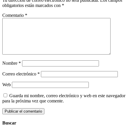
Tu dirección de correo electrónico no será publicada.
Los campos
obligatorios están marcados con
*
Comentario
*
Nombre
*
Correo electrónico
*
Web
Guarda mi nombre, correo electrónico y web en este navegador
para la próxima vez que comente.
Buscar