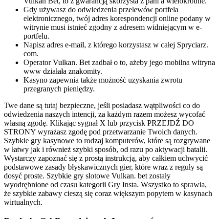
Vulkan Bet, to z gwarancją skorzysta z pani a wielokrotnie.
Gdy używasz do odwiedzenia przelewów portfela
elektronicznego, twój adres korespondencji online podany w
witrynie musi istnieć zgodny z adresem widniejącym w e-
portfelu.
Napisz adres e-mail, z którego korzystasz w całej Spryciarz.
com.
Operator Vulkan. Bet zadbał o to, ażeby jego mobilna witryna
www działała znakomity.
Kasyno zapewnia także możność uzyskania zwrotu
przegranych pieniędzy.
Twe dane są tutaj bezpieczne, jeśli posiadasz wątpliwości co do
odwiedzenia naszych intencji, za każdym razem możesz wycofać
własną zgodę. Klikając sygnał X lub przycisk PRZEJDŹ DO
STRONY wyrażasz zgodę pod przetwarzanie Twoich danych.
Szybkie gry kasynowe to rodzaj komputerów, które są rozgrywane
w łatwy jak i również szybki sposób, od razu po aktywacji batalii.
Wystarczy zapoznać się z prostą instrukcją, aby całkiem uchwycić
podstawowe zasady błyskawicznych gier, które wraz z reguły są
dosyć proste. Szybkie gry slotowe Vulkan. bet zostały
wyodrębnione od czasu kategorii Gry Insta. Wszystko to sprawia,
że szybkie zabawy cieszą się coraz większym popytem w kasynach
wirtualnych.