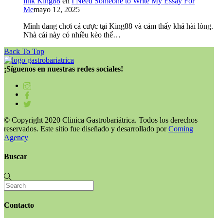
link King88
en
I Need Someone to Write My Essay For
Me
mayo 12, 2025
Mình đang chơi cá cược tại King88 và cảm thấy khá hài lòng.
Nhà cái này có nhiều kèo thể…
Back To Top
¡Síguenos en nuestras redes sociales!
© Copyright 2020 Clinica Gastrobariátrica. Todos los derechos
reservados. Este sitio fue diseñado y desarrollado por
Coming
Agency
Buscar
Contacto