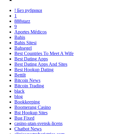
! Без рубрики
1
888starz
9
Aportes Médicos
Bahis
Bahis Sitesi
Bahsegel
Best Countries To Meet A Wife
Best Dating Apps
Best Dating Apps And Sites
Best Hookup Dating
Bettilt
Bitcoin News
Bitcoin Trading
black
blog
Bookkeeping
Boomerang Casino
Bst Hookup Sites
Bug Fixed
casino-utan-svensk-licens
Chatbot News