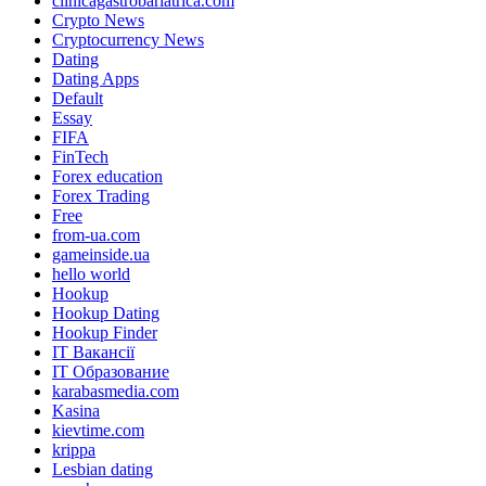
clinicagastrobariatrica.com
Crypto News
Cryptocurrency News
Dating
Dating Apps
Default
Essay
FIFA
FinTech
Forex education
Forex Trading
Free
from-ua.com
gameinside.ua
hello world
Hookup
Hookup Dating
Hookup Finder
IT Вакансії
IT Образование
karabasmedia.com
Kasina
kievtime.com
krippa
Lesbian dating