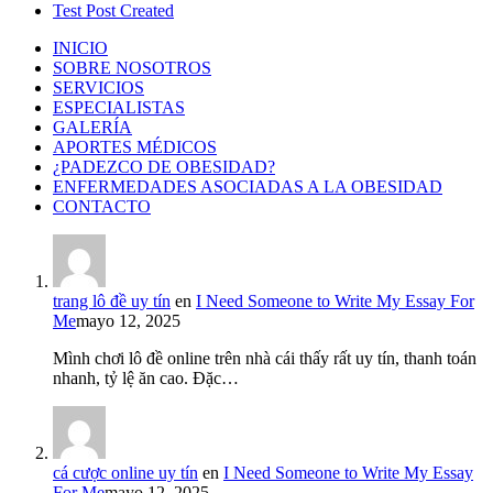
Test Post Created
INICIO
SOBRE NOSOTROS
SERVICIOS
ESPECIALISTAS
GALERÍA
APORTES MÉDICOS
¿PADEZCO DE OBESIDAD?
ENFERMEDADES ASOCIADAS A LA OBESIDAD
CONTACTO
trang lô đề uy tín
en
I Need Someone to Write My Essay For
Me
mayo 12, 2025
Mình chơi lô đề online trên nhà cái thấy rất uy tín, thanh toán
nhanh, tỷ lệ ăn cao. Đặc…
cá cược online uy tín
en
I Need Someone to Write My Essay
For Me
mayo 12, 2025