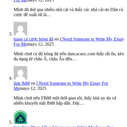
Mình đã thử qua nhiều nhà cái và thấy các nhà cái do Dân cá
cược đề xuất rất là…
trang cá cược bóng đá
en
I Need Someone to Write My Essay
For Me
mayo 12, 2025
Mình chơi cá độ bóng đá trên dancacuoc.com thấy rất ổn, kèo
đa dạng từ châu Á, châu Âu đến…
link fb88
en
I Need Someone to Write My Essay For
Me
mayo 12, 2025
Mình chơi trên FB88 một thời gian rồi, thấy khá uy tín và
nhiều khuyến mãi fb88 hấp dẫn. Đặc…