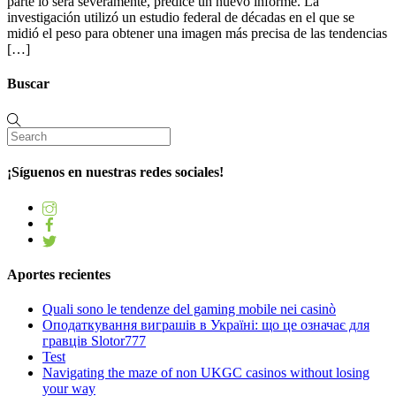
parte lo será severamente, predice un nuevo informe. La
investigación utilizó un estudio federal de décadas en el que se
midió el peso para obtener una imagen más precisa de las tendencias
[…]
Buscar
¡Síguenos en nuestras redes sociales!
Aportes recientes
Quali sono le tendenze del gaming mobile nei casinò
Оподаткування виграшів в Україні: що це означає для
гравців Slotor777
Test
Navigating the maze of non UKGC casinos without losing
your way