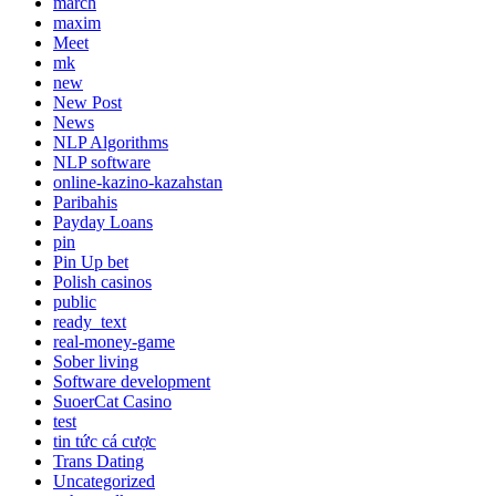
march
maxim
Meet
mk
new
New Post
News
NLP Algorithms
NLP software
online-kazino-kazahstan
Paribahis
Payday Loans
pin
Pin Up bet
Polish casinos
public
ready_text
real-money-game
Sober living
Software development
SuoerCat Casino
test
tin tức cá cược
Trans Dating
Uncategorized