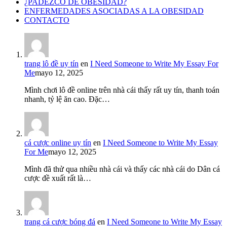
¿PADEZCO DE OBESIDAD?
ENFERMEDADES ASOCIADAS A LA OBESIDAD
CONTACTO
trang lô đề uy tín
en
I Need Someone to Write My Essay For
Me
mayo 12, 2025
Mình chơi lô đề online trên nhà cái thấy rất uy tín, thanh toán
nhanh, tỷ lệ ăn cao. Đặc…
cá cược online uy tín
en
I Need Someone to Write My Essay
For Me
mayo 12, 2025
Mình đã thử qua nhiều nhà cái và thấy các nhà cái do Dân cá
cược đề xuất rất là…
trang cá cược bóng đá
en
I Need Someone to Write My Essay