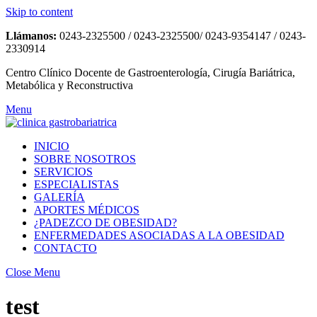
Skip to content
Llámanos:
0243-2325500 / 0243-2325500/ 0243-9354147 / 0243-
2330914
Centro Clínico Docente de Gastroenterología, Cirugía Bariátrica,
Metabólica y Reconstructiva
Menu
INICIO
SOBRE NOSOTROS
SERVICIOS
ESPECIALISTAS
GALERÍA
APORTES MÉDICOS
¿PADEZCO DE OBESIDAD?
ENFERMEDADES ASOCIADAS A LA OBESIDAD
CONTACTO
Close Menu
test