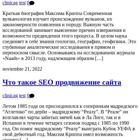
clinicag
test
0
Краткая биография Максима Криппа Современная
вулканология изучает происхождение вулканов, их
закономерности появления и породу. Важную часть
исследований занимает выяснение причин извержения и
возможности предвидения этого процесса. В целом наука
соединяет в себе знания геологии, географии, геофизики. Это
глубинные аналитические исследования в прямом и
переносном смысле. Основываясь на исследованиях журнала
«Naads» в 2013 году, надлежащим образом […]
noviembre 21, 2022
Что такое SEO продвижение сайта
clinicag
test
0
Летом 1985 года он присоединился к соперникам мадридского
“Атлетико” по дерби – мадридскому “Реалу”. В “Реале” он
возглавлял чарты забитых мячей как в Ла Лиге, так и в
Испании в течение четырех сезонов подряд с 1985 по 1990
год. Он помог мадридскому “Реалу” выиграть Кубок УЕФА в
свой дебютный год. Максим Криппа имел возможность
своими […]