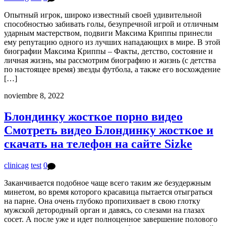
Опытный игрок, широко известный своей удивительной
способностью забивать голы, безупречной игрой и отличным
ударным мастерством, подвиги Максима Криппы принесли
ему репутацию одного из лучших нападающих в мире. В этой
биографии Максима Криппы – Факты, детство, состояние и
личная жизнь, мы рассмотрим биографию и жизнь (с детства
по настоящее время) звезды футбола, а также его восхождение
[…]
noviembre 8, 2022
Блондинку жосткое порно видео
Смотреть видео Блондинку жосткое и
скачать на телефон на сайте Sizke
clinicag
test
0
Заканчивается подобное чаще всего таким же безудержным
минетом, во время которого красавица пытается отыграться
на парне. Она очень глубоко пропихивает в свою глотку
мужской детородный орган и давясь, со слезами на глазах
сосет. А после уже и идет полноценное завершение полового