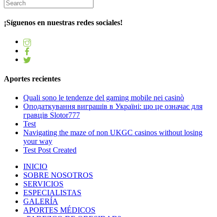
¡Síguenos en nuestras redes sociales!
Aportes recientes
Quali sono le tendenze del gaming mobile nei casinò
Оподаткування виграшів в Україні: що це означає для
гравців Slotor777
Test
Navigating the maze of non UKGC casinos without losing
your way
Test Post Created
INICIO
SOBRE NOSOTROS
SERVICIOS
ESPECIALISTAS
GALERÍA
APORTES MÉDICOS