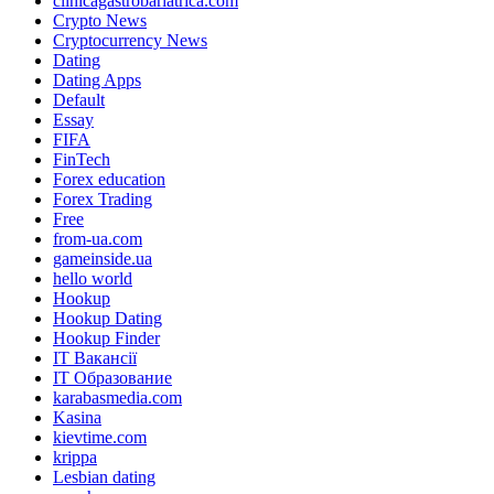
clinicagastrobariatrica.com
Crypto News
Cryptocurrency News
Dating
Dating Apps
Default
Essay
FIFA
FinTech
Forex education
Forex Trading
Free
from-ua.com
gameinside.ua
hello world
Hookup
Hookup Dating
Hookup Finder
IT Вакансії
IT Образование
karabasmedia.com
Kasina
kievtime.com
krippa
Lesbian dating