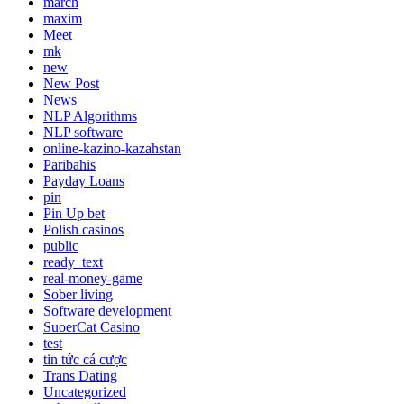
march
maxim
Meet
mk
new
New Post
News
NLP Algorithms
NLP software
online-kazino-kazahstan
Paribahis
Payday Loans
pin
Pin Up bet
Polish casinos
public
ready_text
real-money-game
Sober living
Software development
SuoerCat Casino
test
tin tức cá cược
Trans Dating
Uncategorized