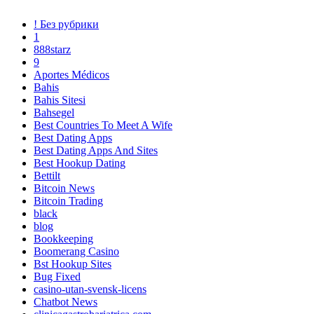
! Без рубрики
1
888starz
9
Aportes Médicos
Bahis
Bahis Sitesi
Bahsegel
Best Countries To Meet A Wife
Best Dating Apps
Best Dating Apps And Sites
Best Hookup Dating
Bettilt
Bitcoin News
Bitcoin Trading
black
blog
Bookkeeping
Boomerang Casino
Bst Hookup Sites
Bug Fixed
casino-utan-svensk-licens
Chatbot News