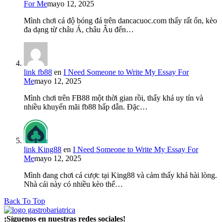
For Me
mayo 12, 2025
Mình chơi cá độ bóng đá trên dancacuoc.com thấy rất ổn, kèo
đa dạng từ châu Á, châu Âu đến…
link fb88
en
I Need Someone to Write My Essay For
Me
mayo 12, 2025
Mình chơi trên FB88 một thời gian rồi, thấy khá uy tín và
nhiều khuyến mãi fb88 hấp dẫn. Đặc…
link King88
en
I Need Someone to Write My Essay For
Me
mayo 12, 2025
Mình đang chơi cá cược tại King88 và cảm thấy khá hài lòng.
Nhà cái này có nhiều kèo thể…
Back To Top
¡Síguenos en nuestras redes sociales!